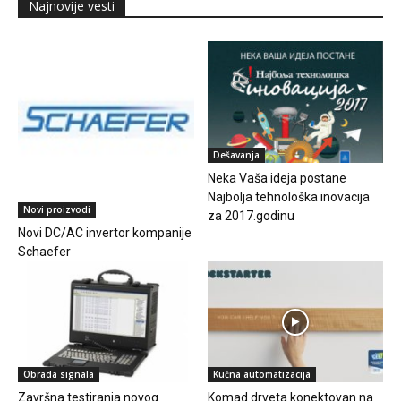
Najnovije vesti
Dešavanja
Neka Vaša ideja postane
Najbolja tehnološka inovacija
Novi proizvodi
za 2017.godinu
Novi DC/AC invertor kompanije
Schaefer
Obrada signala
Kućna automatizacija
Završna testiranja novog
Komad drveta konektovan na