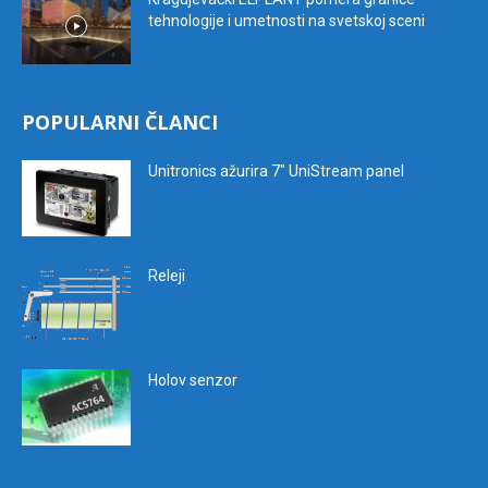
tehnologije i umetnosti na svetskoj sceni
POPULARNI ČLANCI
Unitronics ažurira 7″ UniStream panel
Releji
Holov senzor