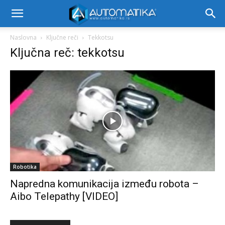
Naslovna
Ključne reči
Tekkotsu
Ključna reč: tekkotsu
Robotika
Napredna komunikacija između robota –
Aibo Telepathy [VIDEO]