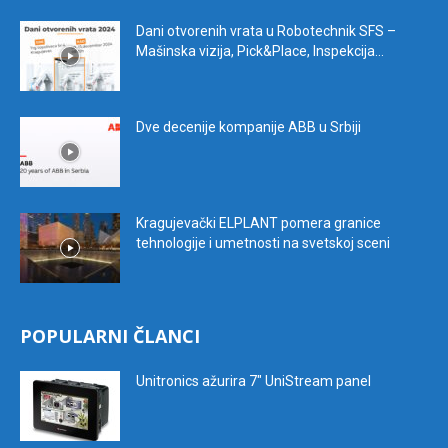
Dani otvorenih vrata u Robotechnik SFS –
Mašinska vizija, Pick&Place, Inspekcija...
Dve decenije kompanije ABB u Srbiji
Kragujevački ELPLANT pomera granice
tehnologije i umetnosti na svetskoj sceni
POPULARNI ČLANCI
Unitronics ažurira 7″ UniStream panel