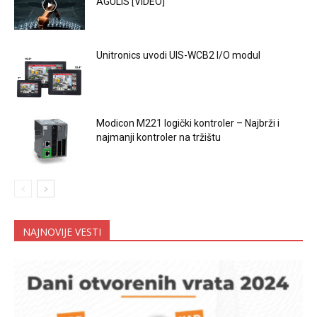
AGULIS [VIDEO]
Unitronics uvodi UIS-WCB2 I/O modul
Modicon M221 logički kontroler – Najbrži i
najmanji kontroler na tržištu
NAJNOVIJE VESTI