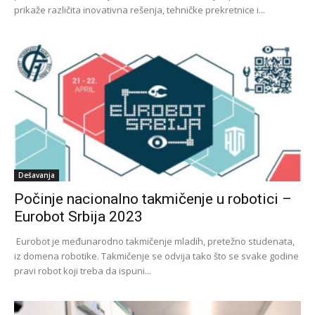
prikaže različita inovativna rešenja, tehničke prekretnice i...
Dešavanja
Počinje nacionalno takmičenje u robotici –
Eurobot Srbija 2023
Eurobot je međunarodno takmičenje mladih, pretežno studenata,
iz domena robotike. Takmičenje se odvija tako što se svake godine
pravi robot koji treba da ispuni...