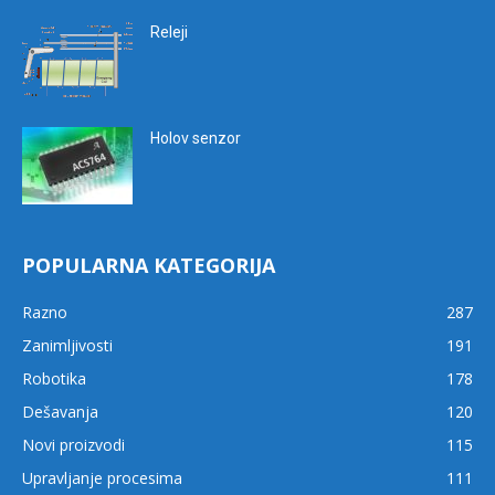
Releji
Holov senzor
POPULARNA KATEGORIJA
Razno
287
Zanimljivosti
191
Robotika
178
Dešavanja
120
Novi proizvodi
115
Upravljanje procesima
111