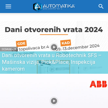
DEŠAVANJA
Dani otvorenih vrata u Robotechnik SFS –
Mašinska vizija, Pick&Place, Inspekcija
kamerom