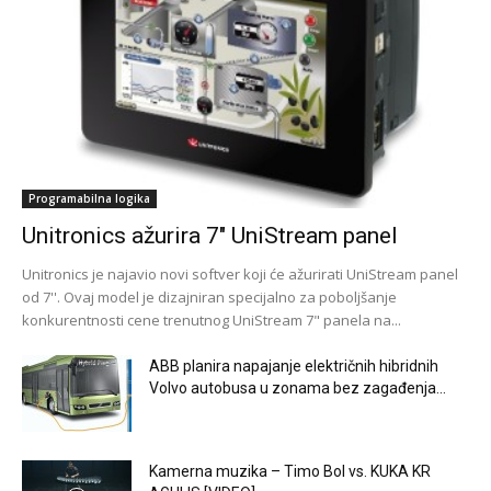
Programabilna logika
Unitronics ažurira 7″ UniStream panel
Unitronics je najavio novi softver koji će ažurirati UniStream panel
od 7''. Ovaj model je dizajniran specijalno za poboljšanje
konkurentnosti cene trenutnog UniStream 7" panela na...
ABB planira napajanje električnih hibridnih
Volvo autobusa u zonama bez zagađenja...
Kamerna muzika – Timo Bol vs. KUKA KR