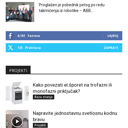
Proglašen je pobednik petog po redu
takmičenja iz robotike – ABB...
6,161
Fanova
LAJKUJ
125
Pratilaca
ZAPRATI
PROJEKTI
Kako povezati el.šporet na trofazni ili
monofazni priključak?
Baza znanja
Napravite jednostavnu svetlosnu kodnu
bravu
Projekti