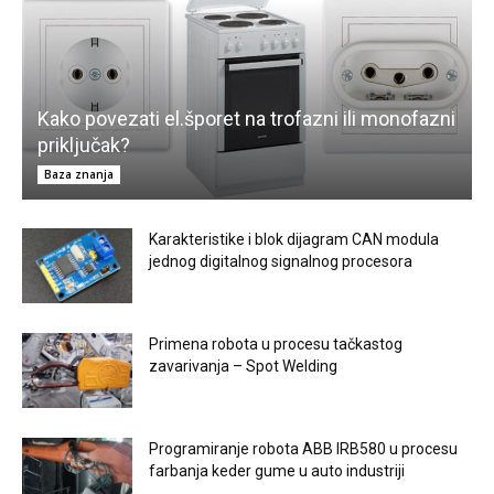
Kako povezati el.šporet na trofazni ili monofazni
priključak?
Baza znanja
Karakteristike i blok dijagram CAN modula
jednog digitalnog signalnog procesora
Primena robota u procesu tačkastog
zavarivanja – Spot Welding
Programiranje robota ABB IRB580 u procesu
farbanja keder gume u auto industriji