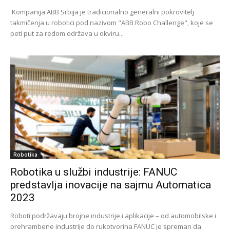
Kompanija ABB Srbija je tradicionalno generalni pokrovitelj
takmičenja u robotici pod nazivom "ABB Robo Challenge", koje se
peti put za redom održava u okviru...
Robotika
Robotika u službi industrije: FANUC
predstavlja inovacije na sajmu Automatica
2023
Roboti podržavaju brojne industrije i aplikacije – od automobilske i
prehrambene industrije do rukotvorina FANUC je spreman da