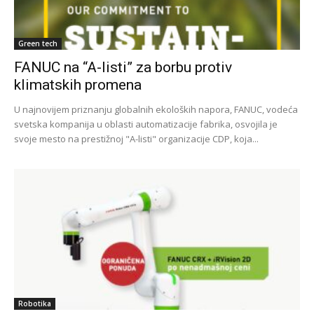
Green tech
FANUC na “A-listi” za borbu protiv
klimatskih promena
U najnovijem priznanju globalnih ekoloških napora, FANUC, vodeća
svetska kompanija u oblasti automatizacije fabrika, osvojila je
svoje mesto na prestižnoj "A-listi" organizacije CDP, koja...
Robotika