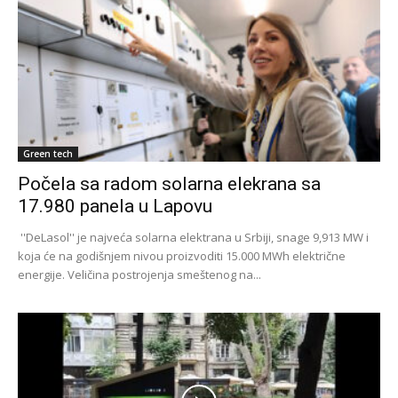
Green tech
Počela sa radom solarna elekrana sa
17.980 panela u Lapovu
''DeLasol'' je najveća solarna elektrana u Srbiji, snage 9,913 MW i
koja će na godišnjem nivou proizvoditi 15.000 MWh električne
energije. Veličina postrojenja smeštenog na...