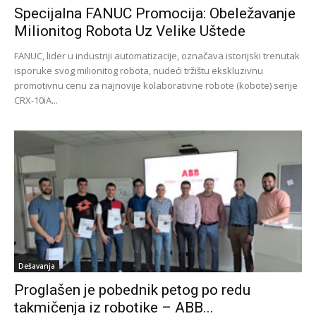
Specijalna FANUC Promocija: Obeležavanje
Milionitog Robota Uz Velike Uštede
FANUC, lider u industriji automatizacije, označava istorijski trenutak
isporuke svog milionitog robota, nudeći tržištu ekskluzivnu
promotivnu cenu za najnovije kolaborativne robote (kobote) serije
CRX-10iA...
Dešavanja
Proglašen je pobednik petog po redu
takmičenja iz robotike – ABB...