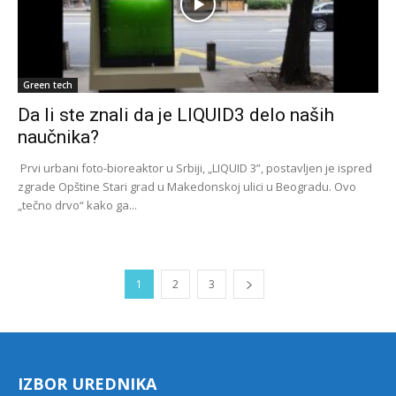
Green tech
Da li ste znali da je LIQUID3 delo naših
naučnika?
Prvi urbani foto-bioreaktor u Srbiji, „LIQUID 3”, postavljen je ispred
zgrade Opštine Stari grad u Makedonskoj ulici u Beogradu. Ovo
„tečno drvo“ kako ga...
1
2
3
IZBOR UREDNIKA