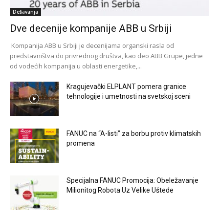
Dešavanja
Dve decenije kompanije ABB u Srbiji
Kompanija ABB u Srbiji je decenijama organski rasla od
predstavništva do privrednog društva, kao deo ABB Grupe, jedne
od vodećih kompanija u oblasti energetike,...
Kragujevački ELPLANT pomera granice
tehnologije i umetnosti na svetskoj sceni
FANUC na “A-listi” za borbu protiv klimatskih
promena
Specijalna FANUC Promocija: Obeležavanje
Milionitog Robota Uz Velike Uštede