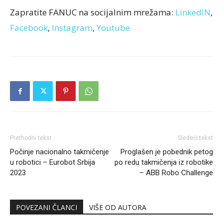
Zapratite FANUC na socijalnim mrežama:
LinkedIN
,
Facebook
,
Instagram
,
Youtube
Prethodni tekst
Sledeći tekst
Počinje nacionalno takmičenje
Proglašen je pobednik petog
u robotici – Eurobot Srbija
po redu takmičenja iz robotike
2023
– ABB Robo Challenge
POVEZANI ČLANCI
VIŠE OD AUTORA