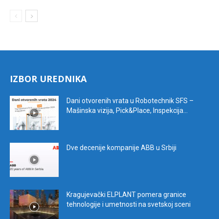
IZBOR UREDNIKA
Dani otvorenih vrata u Robotechnik SFS –
Mašinska vizija, Pick&Place, Inspekcija...
Dve decenije kompanije ABB u Srbiji
Kragujevački ELPLANT pomera granice
tehnologije i umetnosti na svetskoj sceni