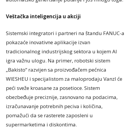
Veštačka inteligencija u akciji
Sistemski integratori i partneri na štandu FANUC-a
pokazaće inovativne aplikacije izvan
tradicionalnog industrijskog sektora u kojem AI
igra važnu ulogu. Na primer, robotski sistem
„Bakisto“ razvijen sa proizvođačem pećnica
WIESHEU i specijalistom za maloprodaju Vanzl će
peći sveže kroasane za posetioce. Sistem
obezbeđuje preciznije, zasnovano na podacima,
izračunavanje potrebnih peciva i količina,
pomažući da se rasterete zaposleni u
supermarketima i diskontima.