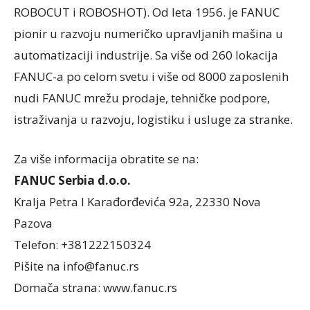
ROBOCUT i ROBOSHOT). Od leta 1956. je FANUC
pionir u razvoju numeričko upravljanih mašina u
automatizaciji industrije. Sa više od 260 lokacija
FANUC-a po celom svetu i više od 8000 zaposlenih
nudi FANUC mrežu prodaje, tehničke podpore,
istraživanja u razvoju, logistiku i usluge za stranke.
Za više informacija obratite se na:
FANUC Serbia d.o.o.
Kralja Petra I Karađorđevića 92a, 22330 Nova
Pazova
Telefon: +381222150324
Pišite na info@fanuc.rs
Domača strana: www.fanuc.rs