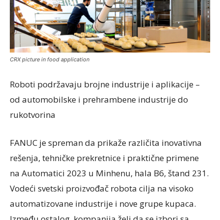
CRX picture in food application
Roboti podržavaju brojne industrije i aplikacije –
od automobilske i prehrambene industrije do
rukotvorina
FANUC je spreman da prikaže različita inovativna
rešenja, tehničke prekretnice i praktične primene
na Automatici 2023 u Minhenu, hala B6, štand 231.
Vodeći svetski proizvođač robota cilja na visoko
automatizovane industrije i nove grupe kupaca.
Između ostalog, kompanija želi da se izbori sa