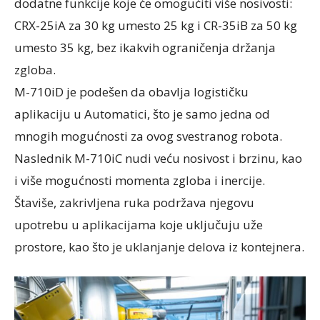
dodatne funkcije koje će omogućiti više nosivosti:
CRX-25iA za 30 kg umesto 25 kg i CR-35iB za 50 kg
umesto 35 kg, bez ikakvih ograničenja držanja
zgloba.
M-710iD je podešen da obavlja logističku
aplikaciju u Automatici, što je samo jedna od
mnogih mogućnosti za ovog svestranog robota.
Naslednik M-710iC nudi veću nosivost i brzinu, kao
i više mogućnosti momenta zgloba i inercije.
Štaviše, zakrivljena ruka podržava njegovu
upotrebu u aplikacijama koje uključuju uže
prostore, kao što je uklanjanje delova iz kontejnera.