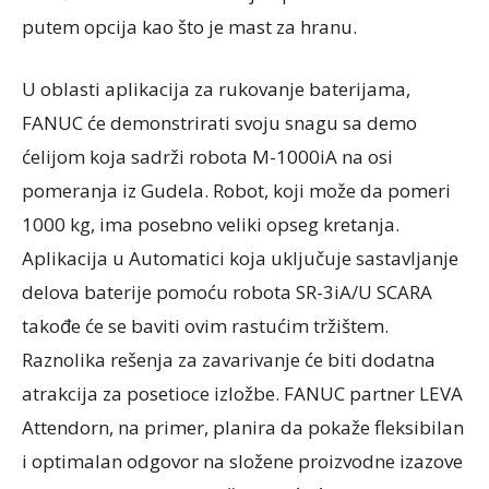
putem opcija kao što je mast za hranu.
U oblasti aplikacija za rukovanje baterijama,
FANUC će demonstrirati svoju snagu sa demo
ćelijom koja sadrži robota M-1000iA na osi
pomeranja iz Gudela. Robot, koji može da pomeri
1000 kg, ima posebno veliki opseg kretanja.
Aplikacija u Automatici koja uključuje sastavljanje
delova baterije pomoću robota SR-3iA/U SCARA
takođe će se baviti ovim rastućim tržištem.
Raznolika rešenja za zavarivanje će biti dodatna
atrakcija za posetioce izložbe. FANUC partner LEVA
Attendorn, na primer, planira da pokaže fleksibilan
i optimalan odgovor na složene proizvodne izazove