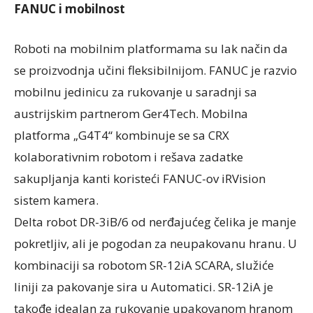
FANUC i mobilnost
Roboti na mobilnim platformama su lak način da
se proizvodnja učini fleksibilnijom. FANUC je razvio
mobilnu jedinicu za rukovanje u saradnji sa
austrijskim partnerom Ger4Tech. Mobilna
platforma „G4T4“ kombinuje se sa CRX
kolaborativnim robotom i rešava zadatke
sakupljanja kanti koristeći FANUC-ov iRVision
sistem kamera.
Delta robot DR-3iB/6 od nerđajućeg čelika je manje
pokretljiv, ali je pogodan za neupakovanu hranu. U
kombinaciji sa robotom SR-12iA SCARA, služiće
liniji za pakovanje sira u Automatici. SR-12iA je
takođe idealan za rukovanje upakovanom hranom