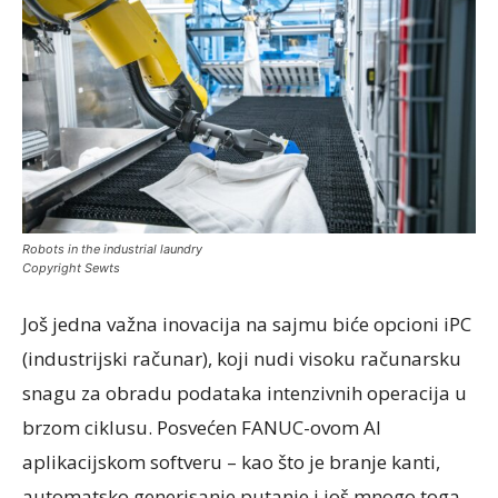
Robots in the industrial laundry
Copyright Sewts
Još jedna važna inovacija na sajmu biće opcioni iPC
(industrijski računar), koji nudi visoku računarsku
snagu za obradu podataka intenzivnih operacija u
brzom ciklusu. Posvećen FANUC-ovom AI
aplikacijskom softveru – kao što je branje kanti,
automatsko generisanje putanje i još mnogo toga.