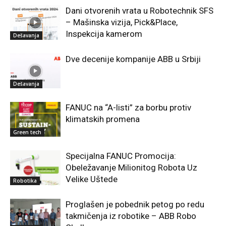
Dani otvorenih vrata u Robotechnik SFS
– Mašinska vizija, Pick&Place,
Inspekcija kamerom
Dešavanja
Dve decenije kompanije ABB u Srbiji
Dešavanja
FANUC na “A-listi” za borbu protiv
klimatskih promena
Green tech
Specijalna FANUC Promocija:
Obeležavanje Milionitog Robota Uz
Velike Uštede
Robotika
Proglašen je pobednik petog po redu
takmičenja iz robotike – ABB Robo