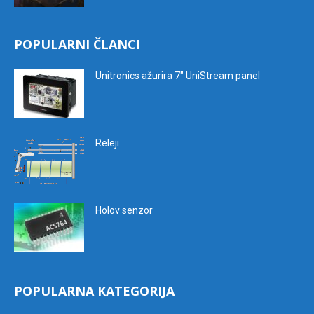
POPULARNI ČLANCI
Unitronics ažurira 7″ UniStream panel
Releji
Holov senzor
POPULARNA KATEGORIJA