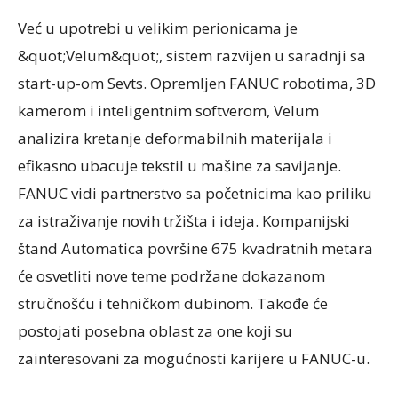
Već u upotrebi u velikim perionicama je
&quot;Velum&quot;, sistem razvijen u saradnji sa
start-up-om Sevts. Opremljen FANUC robotima, 3D
kamerom i inteligentnim softverom, Velum
analizira kretanje deformabilnih materijala i
efikasno ubacuje tekstil u mašine za savijanje.
FANUC vidi partnerstvo sa početnicima kao priliku
za istraživanje novih tržišta i ideja. Kompanijski
štand Automatica površine 675 kvadratnih metara
će osvetliti nove teme podržane dokazanom
stručnošću i tehničkom dubinom. Takođe će
postojati posebna oblast za one koji su
zainteresovani za mogućnosti karijere u FANUC-u.