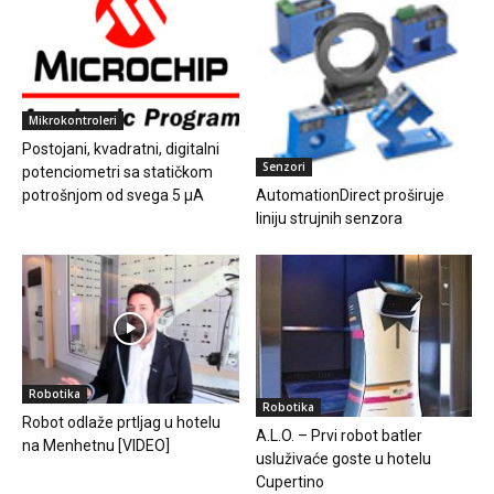
Mikrokontroleri
Postojani, kvadratni, digitalni
Senzori
potenciometri sa statičkom
AutomationDirect proširuje
potrošnjom od svega 5 μA
liniju strujnih senzora
Robotika
Robotika
Robot odlaže prtljag u hotelu
A.L.O. – Prvi robot batler
na Menhetnu [VIDEO]
usluživaće goste u hotelu
Cupertino