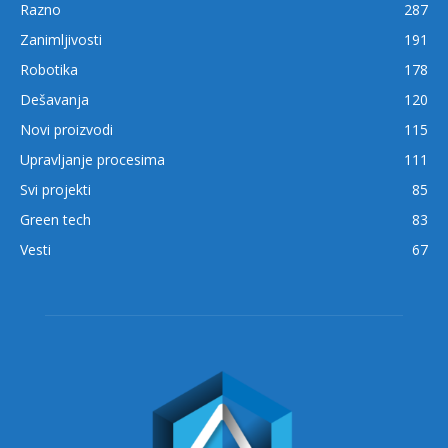
Razno
287
Zanimljivosti
191
Robotika
178
Dešavanja
120
Novi proizvodi
115
Upravljanje procesima
111
Svi projekti
85
Green tech
83
Vesti
67