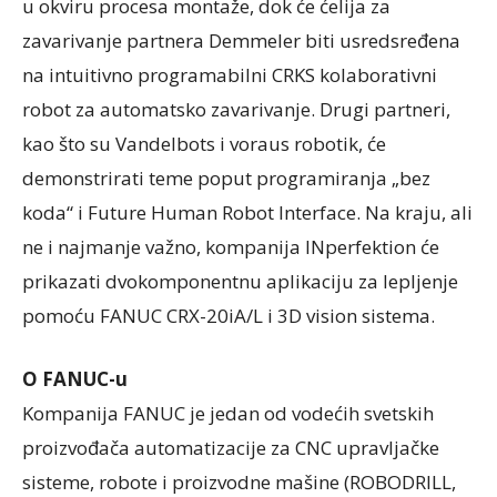
u okviru procesa montaže, dok će ćelija za
zavarivanje partnera Demmeler biti usredsređena
na intuitivno programabilni CRKS kolaborativni
robot za automatsko zavarivanje. Drugi partneri,
kao što su Vandelbots i voraus robotik, će
demonstrirati teme poput programiranja „bez
koda“ i Future Human Robot Interface. Na kraju, ali
ne i najmanje važno, kompanija INperfektion će
prikazati dvokomponentnu aplikaciju za lepljenje
pomoću FANUC CRX-20iA/L i 3D vision sistema.
O FANUC-u
Kompanija FANUC je jedan od vodećih svetskih
proizvođača automatizacije za CNC upravljačke
sisteme, robote i proizvodne mašine (ROBODRILL,