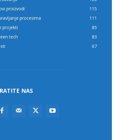
vi proizvodi
115
ravljanje procesima
111
i projekti
85
reen tech
83
sti
67
RATITE NAS