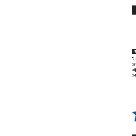
N
Do
pr
pi
be