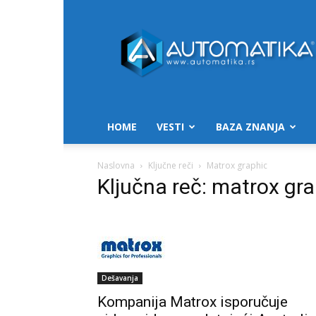
Automatika.rs
HOME
VESTI
BAZA ZNANJA
Naslovna
Ključne reči
Matrox graphic
Ključna reč: matrox gr
Dešavanja
Kompanija Matrox isporučuje