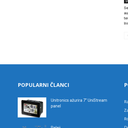
D
Se
au
te
In
POPULARNI ČLANCI
P
Unitronics ažurira 7″ UniStream
R
panel
Za
R
D
Releji