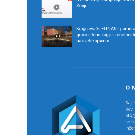
Srbiji
Kragujevački ELPLANT pomer
granice tehnologije i umetnosti
na svetskoj sceni
O 
Sajt 
bavi
Stog
se b
inže