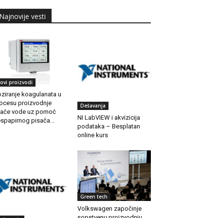
Najnovije vesti
ovi proizvodi
ziranje koagulanata u
ocesu proizvodnje
Dešavanja
jaće vode uz pomoć
NI LabVIEW i akvizicija
spapirnog pisača...
podataka – Besplatan
online kurs
Green tech
Volkswagen započinje
sopstvenu proizvodnju