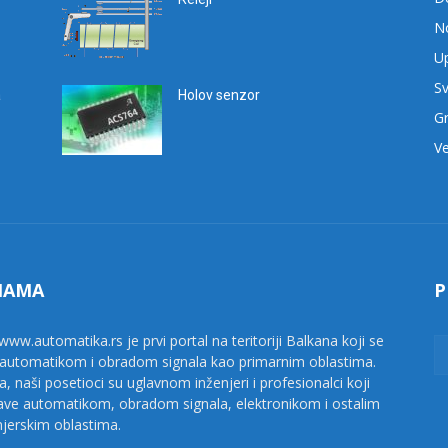
No
Up
Sv
a
Holov senzor
G
Ve
NAMA
P
www.automatika.rs je prvi portal na teritoriji Balkana koji se
 automatikom i obradom signala kao primarnim oblastima.
a, naši posetioci su uglavnom inženjeri i profesionalci koji
ave automatikom, obradom signala, elektronikom i ostalim
njerskim oblastima.