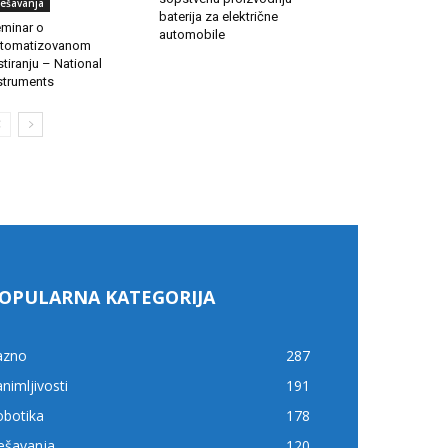
ešavanja
baterija za električne
minar o
automobile
tomatizovanom
stiranju – National
struments
OPULARNA KATEGORIJA
azno
287
nimljivosti
191
obotika
178
ešavanja
120