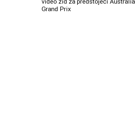
video zid za predstojeći Australi
Grand Prix