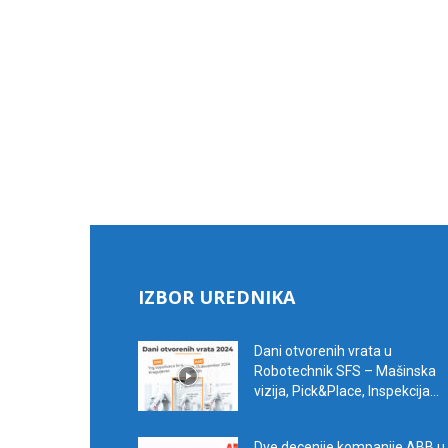
IZBOR UREDNIKA
Dani otvorenih vrata u
Robotechnik SFS – Mašinska
vizija, Pick&Place, Inspekcija...
Dve decenije kompanije ABB u