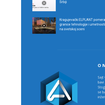
Srbiji
Kragujevački ELPLANT pomer
granice tehnologije i umetnosti
na svetskoj sceni
O 
Sajt 
bavi
Stog
se b
inže