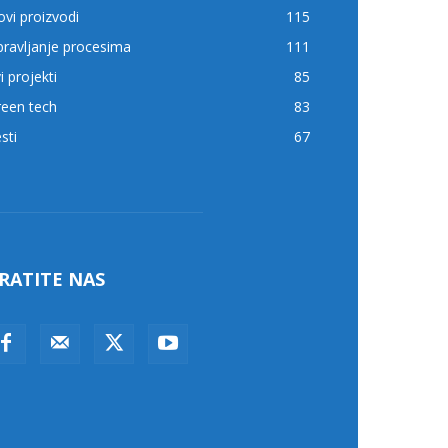
vi proizvodi
115
ravljanje procesima
111
i projekti
85
reen tech
83
sti
67
RATITE NAS