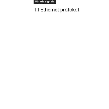
Obrada signala
TTEthernet protokol