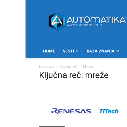
Automatika.rs
HOME
VESTI
BAZA ZNANJA
Naslovna
Ključne reči
Mreže
Ključna reč: mreže