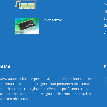
No
Up
Sv
a
Holov senzor
G
Ve
NAMA
P
www.automatika.rs je prvi portal na teritoriji Balkana koji se
 automatikom i obradom signala kao primarnim oblastima.
a, naši posetioci su uglavnom inženjeri i profesionalci koji
ave automatikom, obradom signala, elektronikom i ostalim
njerskim oblastima.