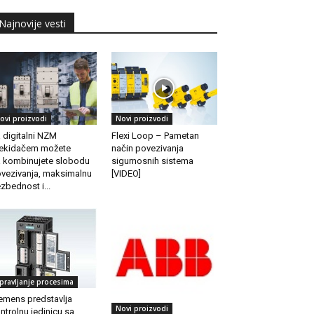
Najnovije vesti
ovi proizvodi
Novi proizvodi
 digitalni NZM
Flexi Loop – Pametan
ekidačem možete
način povezivanja
 kombinujete slobodu
sigurnosnih sistema
vezivanja, maksimalnu
[VIDEO]
zbednost i...
pravljanje procesima
emens predstavlja
Novi proizvodi
ntrolnu jedinicu sa