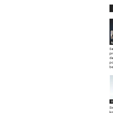
N
Sa
pr
da
po
be
U
Si
ko