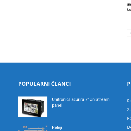
un
ko
POPULARNI ČLANCI
P
Unitronics ažurira 7″ UniStream
R
panel
Za
R
D
Releji