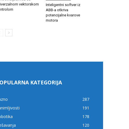
iverzalnom vektorskom
Inteligentni softver iz
ntrolom
ABB-a otkriva
potencijalne kvarove
motora
OPULARNA KATEGORIJA
azno
287
nimljivosti
191
obotika
178
ešavanja
120