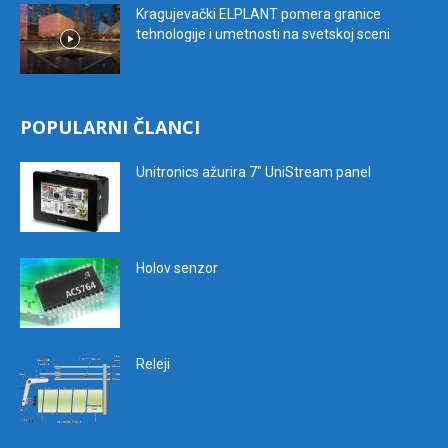
Kragujevački ELPLANT pomera granice
tehnologije i umetnosti na svetskoj sceni
POPULARNI ČLANCI
Unitronics ažurira 7″ UniStream panel
Holov senzor
Releji