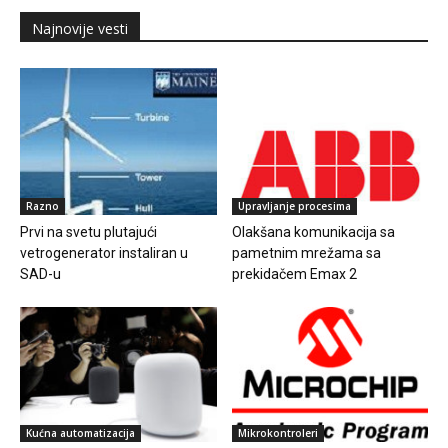
Najnovije vesti
Razno
Upravljanje procesima
Prvi na svetu plutajući
Olakšana komunikacija sa
vetrogenerator instaliran u
pametnim mrežama sa
SAD-u
prekidačem Emax 2
Kućna automatizacija
Mikrokontroleri