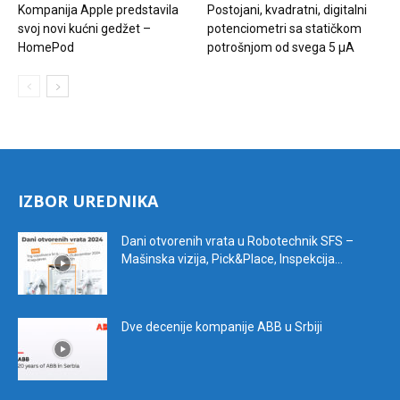
Kompanija Apple predstavila
Postojani, kvadratni, digitalni
svoj novi kućni gedžet –
potenciometri sa statičkom
HomePod
potrošnjom od svega 5 μA
IZBOR UREDNIKA
Dani otvorenih vrata u Robotechnik SFS –
Mašinska vizija, Pick&Place, Inspekcija...
Dve decenije kompanije ABB u Srbiji