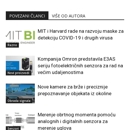
POVEZANI ČLANCI
VIŠE OD AUTORA
MIT i Harvard rade na razvoju maske za
detekciju COVID-19 i drugih virusa
Razno
Kompanija Omron predstavila E3AS
seriju fotoelektričnih senzora za rad na
većim udaljenostima
Novi proizvodi
Nove kamere za brže i preciznije
prepoznavanje objekata iz okoline
Obrada signala
Merenje obrtnog momenta pomoću
analognih i digitalnih senzora za
merenje uglova
Senzori