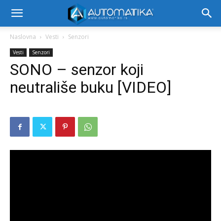
Naslovna
Vesti
Senzori
Vesti
Senzori
SONO – senzor koji
neutrališe buku [VIDEO]