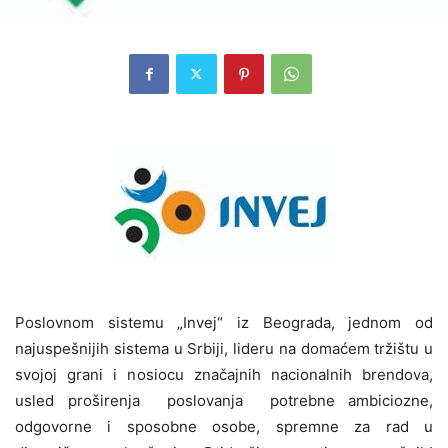
Poslovnom sistemu „Invej“ iz Beograda, jednom od
najuspešnijih sistema u Srbiji, lideru na domaćem tržištu u
svojoj grani i nosiocu značajnih nacionalnih brendova,
usled proširenja poslovanja potrebne ambiciozne,
odgovorne i sposobne osobe, spremne za rad u