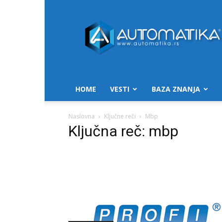
Automatika.rs
HOME
VESTI
BAZA ZNANJA
Naslovna
Ključne reči
Mbp
Ključna reč: mbp