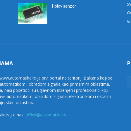
Sv
a
Holov senzor
G
Ve
NAMA
P
www.automatika.rs je prvi portal na teritoriji Balkana koji se
 automatikom i obradom signala kao primarnim oblastima.
a, naši posetioci su uglavnom inženjeri i profesionalci koji
ave automatikom, obradom signala, elektronikom i ostalim
njerskim oblastima.
aktirajte nas:
office@automatika.rs