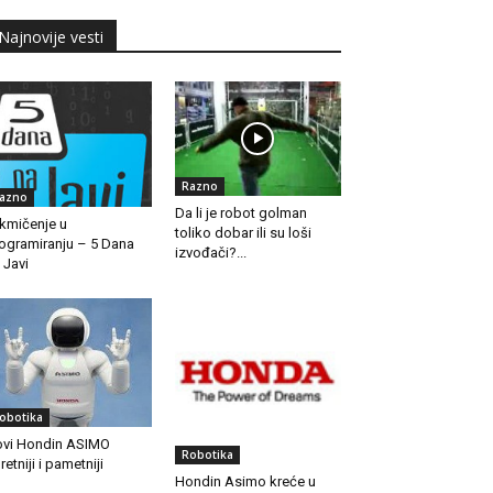
Najnovije vesti
Razno
azno
Da li je robot golman
kmičenje u
toliko dobar ili su loši
ogramiranju – 5 Dana
izvođači?...
 Javi
obotika
vi Hondin ASIMO
Robotika
retniji i pametniji
Hondin Asimo kreće u