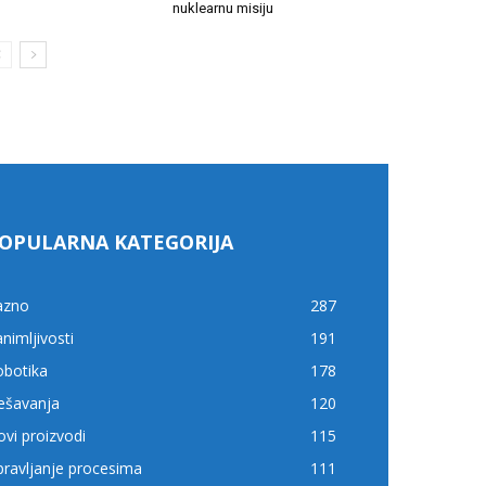
nuklearnu misiju
OPULARNA KATEGORIJA
azno
287
nimljivosti
191
obotika
178
ešavanja
120
vi proizvodi
115
ravljanje procesima
111