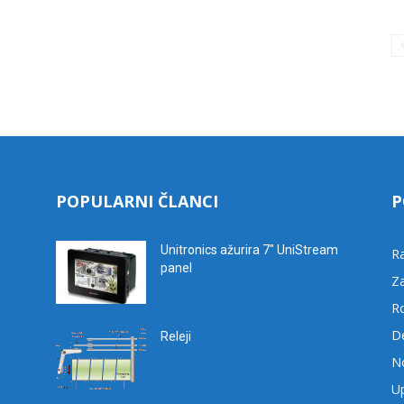
POPULARNI ČLANCI
P
Unitronics ažurira 7″ UniStream
R
panel
Za
R
D
Releji
No
Up