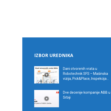
IZBOR UREDNIKA
Dani otvorenih vrata u
Robotechnik SFS – Mašinska
vizija, Pick&Place, Inspekcija...
Dve decenije kompanije ABB u
Srbiji