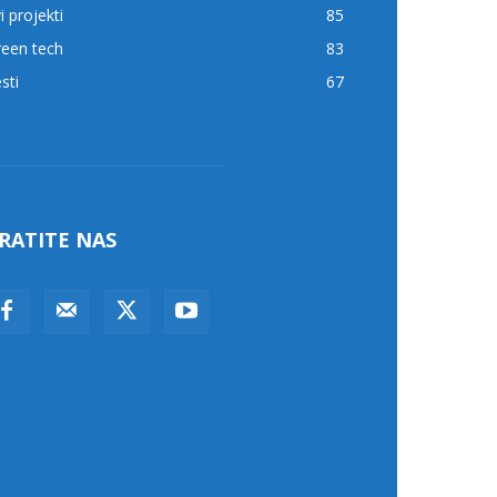
i projekti
85
reen tech
83
sti
67
RATITE NAS