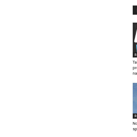
R
Ta
pr
na
R
No
sp