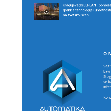
Kragujevački ELPLANT pomer
granice tehnologije i umetnosti
na svetskoj sceni
O 
Sajt 
bavi
Stog
se b
inže
Kont