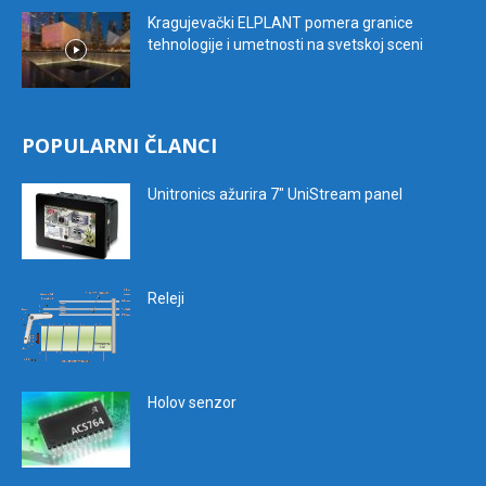
Kragujevački ELPLANT pomera granice
tehnologije i umetnosti na svetskoj sceni
POPULARNI ČLANCI
Unitronics ažurira 7″ UniStream panel
Releji
Holov senzor