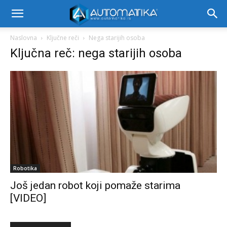
Naslovna
Ključne reči
Nega starijih osoba
Ključna reč: nega starijih osoba
Robotika
Još jedan robot koji pomaže starima
[VIDEO]