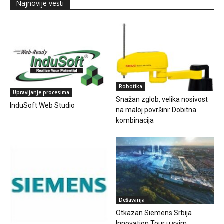
Najnovije vesti
Robotika
Upravljanje procesima
Snažan zglob, velika nosivost
InduSoft Web Studio
na maloj površini: Dobitna
kombinacija
Dešavanja
Otkazan Siemens Srbija
Innovation Tour u svim