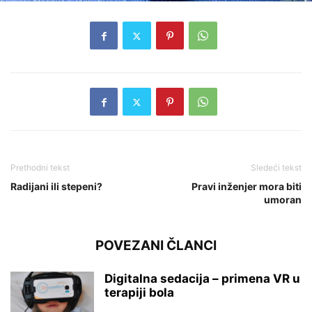
Prethodni tekst
Sledeći tekst
Radijani ili stepeni?
Pravi inženjer mora biti
umoran
POVEZANI ČLANCI
Digitalna sedacija – primena VR u
terapiji bola