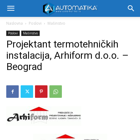
Naslovna
Poslovi
Mašinstvo
Poslovi
Mašinstvo
Projektant termotehničkih
instalacija, Arhiform d.o.o. –
Beograd