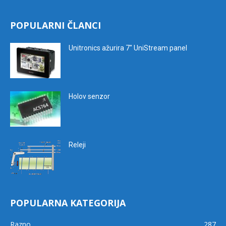
POPULARNI ČLANCI
Unitronics ažurira 7″ UniStream panel
Holov senzor
Releji
POPULARNA KATEGORIJA
Razno
287