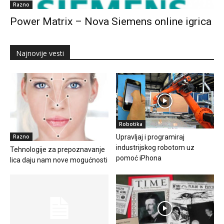
Razno
Power Matrix – Nova Siemens online igrica
Najnovije vesti
Robotika
Razno
Upravljaj i programiraj
industrijskog robotom uz
Tehnologije za prepoznavanje
pomoć iPhona
lica daju nam nove mogućnosti