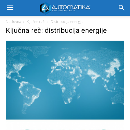
Naslovna
Ključne reči
Distribucija energije
Ključna reč: distribucija energije