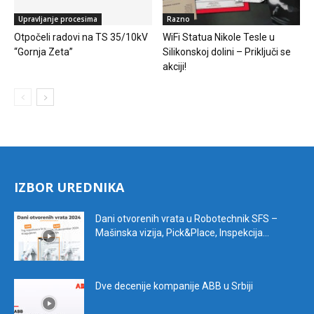
Upravljanje procesima
Razno
Otpočeli radovi na TS 35/10kV
WiFi Statua Nikole Tesle u
“Gornja Zeta”
Silikonskoj dolini – Priključi se
akciji!
IZBOR UREDNIKA
Dani otvorenih vrata u Robotechnik SFS –
Mašinska vizija, Pick&Place, Inspekcija...
Dve decenije kompanije ABB u Srbiji