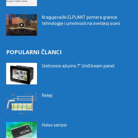
Kragujevački ELPLANT pomera granice
tehnologije i umetnosti na svetskoj sceni
POPULARNI ČLANCI
Unitronics ažurira 7″ UniStream panel
Releji
Holov senzor