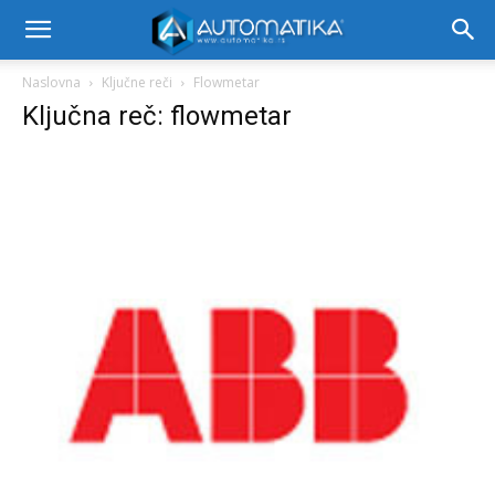
Naslovna
Ključne reči
Flowmetar
Ključna reč: flowmetar