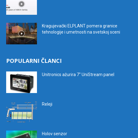
Kragujevački ELPLANT pomera granice
tehnologije i umetnosti na svetskoj sceni
POPULARNI ČLANCI
Unitronics ažurira 7″ UniStream panel
Releji
Holov senzor