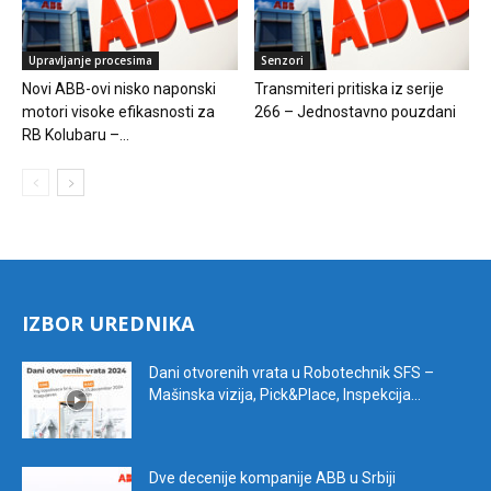
Upravljanje procesima
Senzori
Novi ABB-ovi nisko naponski
Transmiteri pritiska iz serije
motori visoke efikasnosti za
266 – Jednostavno pouzdani
RB Kolubaru –...
IZBOR UREDNIKA
Dani otvorenih vrata u Robotechnik SFS –
Mašinska vizija, Pick&Place, Inspekcija...
Dve decenije kompanije ABB u Srbiji