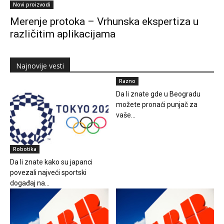
Novi proizvodi
Merenje protoka – Vrhunska ekspertiza u
različitim aplikacijama
Najnovije vesti
Razno
Da li znate gde u Beogradu
možete pronaći punjač za
vaše...
Robotika
Da li znate kako su japanci
povezali najveći sportski
događaj na...