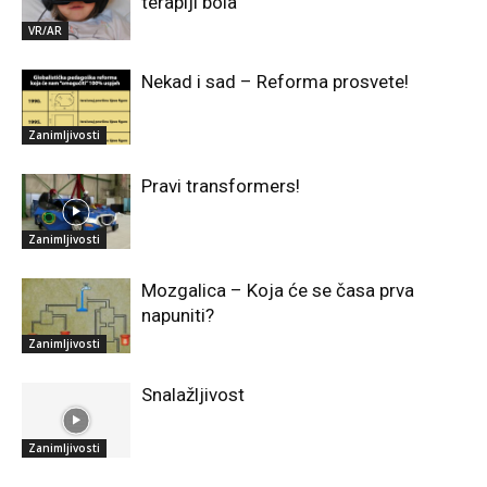
terapiji bola
VR/AR
Nekad i sad – Reforma prosvete!
Zanimljivosti
Pravi transformers!
Zanimljivosti
Mozgalica – Koja će se časa prva
napuniti?
Zanimljivosti
Snalažljivost
Zanimljivosti