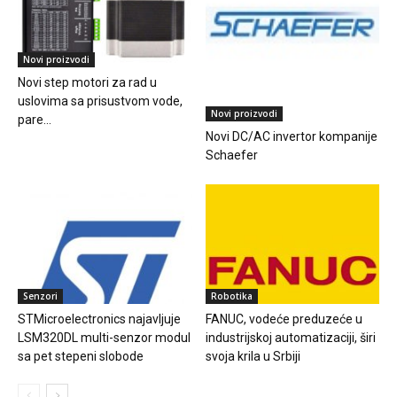
Novi proizvodi
Novi step motori za rad u
uslovima sa prisustvom vode,
Novi proizvodi
pare...
Novi DC/AC invertor kompanije
Schaefer
Senzori
Robotika
STMicroelectronics najavljuje
FANUC, vodeće preduzeće u
LSM320DL multi-senzor modul
industrijskoj automatizaciji, širi
sa pet stepeni slobode
svoja krila u Srbiji