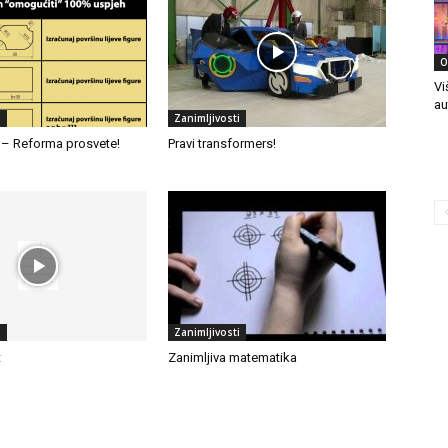
O
Vi
au
i
Zanimljivosti
 – Reforma prosvete!
Pravi transformers!
i
Zanimljivosti
t
Zanimljiva matematika