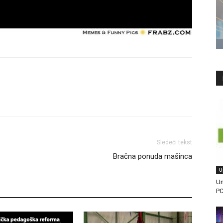
Sledeći tekst
Bračna ponuda mašinca
U
Un
PC