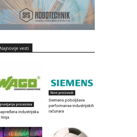
Najnovije vesti
Novi proizvodi
Siemens poboljšava
pravljanje procesima
performanse industrijskih
računara
apređena industrijska
 linija