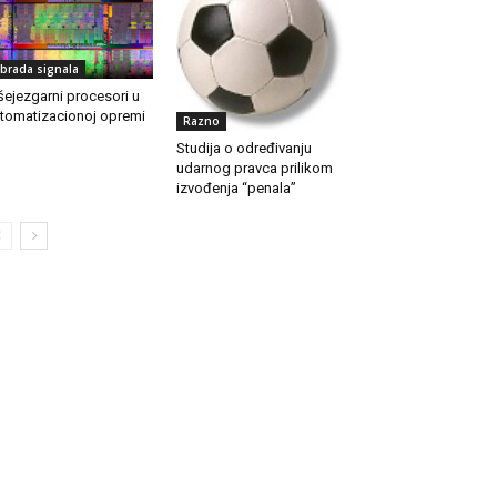
brada signala
šejezgarni procesori u
tomatizacionoj opremi
Razno
Studija o određivanju
udarnog pravca prilikom
izvođenja “penala”