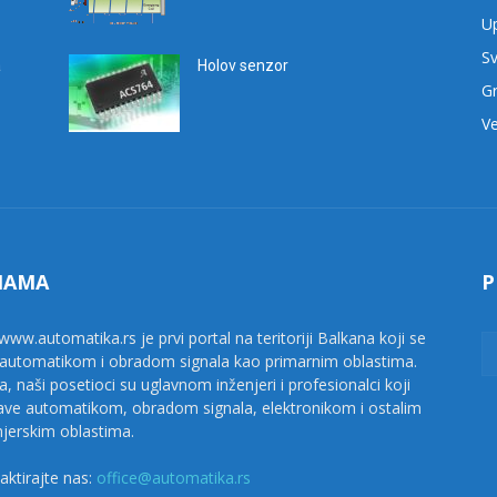
Up
Sv
a
Holov senzor
G
Ve
NAMA
P
www.automatika.rs je prvi portal na teritoriji Balkana koji se
 automatikom i obradom signala kao primarnim oblastima.
a, naši posetioci su uglavnom inženjeri i profesionalci koji
ave automatikom, obradom signala, elektronikom i ostalim
njerskim oblastima.
aktirajte nas:
office@automatika.rs