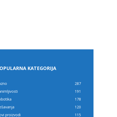
OPULARNA KATEGORIJA
azno
287
nimljivosti
191
obotika
178
ešavanja
120
vi proizvodi
115