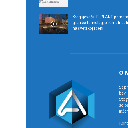
Kragujevački ELPLANT pomer
granice tehnologije i umetnosti
na svetskoj sceni
O 
Sajt 
bavi
Stog
se b
inže
Kont