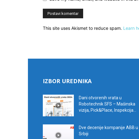
This site uses Akismet to reduce spam.
Learn h
IZBOR UREDNIKA
Dani otvorenih vrata u
Robotechnik SFS – Mašinska
vizija, Pick&Place, Inspekcija...
Dve decenije kompanije ABB u
Srbiji