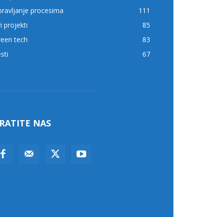
ravljanje procesima
111
i projekti
85
reen tech
83
sti
67
RATITE NAS