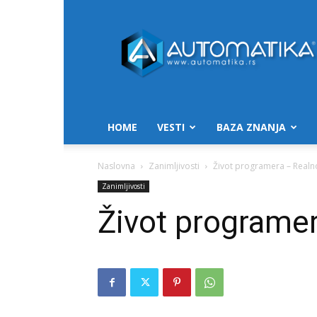
Automatika.rs
HOME
VESTI
BAZA ZNANJA
Naslovna
Zanimljivosti
Život programera – Realn
Zanimljivosti
Život programer