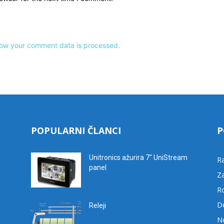
ow your comment data is processed.
POPULARNI ČLANCI
P
Unitronics ažurira 7″ UniStream
R
panel
Za
R
D
Releji
No