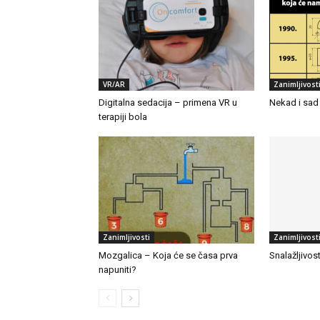
VR/AR
Zanimljivost
Digitalna sedacija – primena VR u
Nekad i sad
terapiji bola
Zanimljivosti
Zanimljivost
Mozgalica – Koja će se časa prva
Snalažljivos
napuniti?