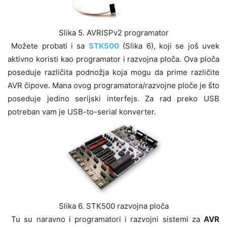
Slika 5. AVRISPv2 programator
Možete probati i sa
STK500
(Slika 6), koji se još uvek
aktivno koristi kao programator i razvojna ploča. Ova ploča
poseduje različita podnožja koja mogu da prime različite
AVR čipove. Mana ovog programatora/razvojne ploče je što
poseduje jedino serijski interfejs. Za rad preko USB
potreban vam je USB-to-serial konverter.
Slika 6. STK500 razvojna ploča
Tu su naravno i programatori i razvojni sistemi za
AVR