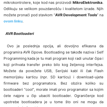
mikrokontrolere, koje kod nas proizvodi
MikroElektronika
.
Odlikuju se velikom pouzdanošću i kvalitetom izrade. Njih
možete pronaći pod stavkom “
AVR Development Tools
” na
ovom linku
.
AVR Bootloaderi
Ovo je poslednja opcija, ali dovoljno efikasna da
programira AVR čipove. Bootloading se takođe naziva i Self
Programming kada je tu mali program koji radi unutar čipa i
koji prihvata transfer preko bilo kog željenog interfejsa.
Možete da povežete USB, Serijski kabl ili čak Flash
memorijsku karticu (npr. SD karticu) i download-ujete
firmware bez programatora. Bez obzira koliko su
bootloaderi “cool”, morate imati prvo programator sa kojim
ćete najpre u čip ubaciti bootloader. Ograničenje kod
upotrebe bootloadera je u tome što oni ne mogu da