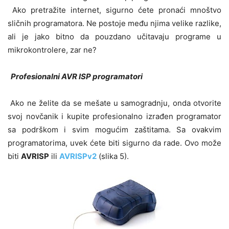
Ako pretražite internet, sigurno ćete pronaći mnoštvo
sličnih programatora. Ne postoje među njima velike razlike,
ali je jako bitno da pouzdano učitavaju programe u
mikrokontrolere, zar ne?
Profesionalni AVR ISP programatori
Ako ne želite da se mešate u samogradnju, onda otvorite
svoj novčanik i kupite profesionalno izrađen programator
sa podrškom i svim mogućim zaštitama. Sa ovakvim
programatorima, uvek ćete biti sigurno da rade. Ovo može
biti
AVRISP
ili
AVRISPv2
(slika 5).