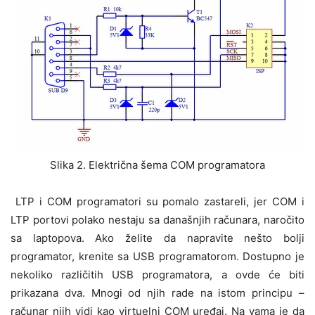
Slika 2. Električna šema COM programatora
LTP i COM programatori su pomalo zastareli, jer COM i
LTP portovi polako nestaju sa današnjih računara, naročito
sa laptopova. Ako želite da napravite nešto bolji
programator, krenite sa USB programatorom. Dostupno je
nekoliko različitih USB programatora, a ovde će biti
prikazana dva. Mnogi od njih rade na istom principu –
računar njih vidi kao virtuelni COM uređaj. Na vama je da