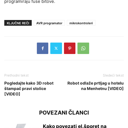
programiraju fuse bitove.
KLJUČNE REČI
AVR programator
mikrokontroleri
Prethodni tekst
Sledeći tekst
Pogledajte kako 3D robot
Robot odlaže prtljag u hotelu
štampač pravi stolice
na Menhetnu [VIDEO]
[VIDEO]
POVEZANI ČLANCI
Kako povezati el.šporet na