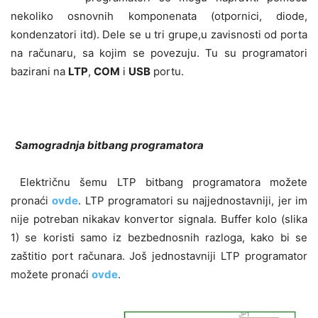
nekoliko osnovnih komponenata (otpornici, diode,
kondenzatori itd). Dele se u tri grupe,u zavisnosti od porta
na računaru, sa kojim se povezuju. Tu su programatori
bazirani na
LTP
,
COM
i
USB
portu.
Samogradnja bitbang programatora
Električnu šemu LTP bitbang programatora možete
pronaći
ovde
. LTP programatori su najjednostavniji, jer im
nije potreban nikakav konvertor signala. Buffer kolo (slika
1) se koristi samo iz bezbednosnih razloga, kako bi se
zaštitio port računara. Još jednostavniji LTP programator
možete pronaći
ovde
.