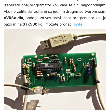
izaberete onaj programator koji vam se čini najpogodnijim.
Ako ne želite da radite ni sa jednim drugim softverom osim
AVRStudio
, onda je za vas pravi izbor programator koji je
baziran na
STK500
koji možete pronaći
ovde
.