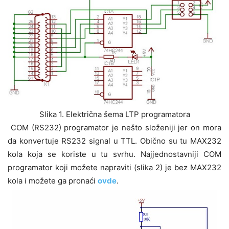
Slika 1. Električna šema LTP programatora
COM (RS232) programator je nešto složeniji jer on mora
da konvertuje RS232 signal u TTL. Obično su tu MAX232
kola koja se koriste u tu svrhu. Najjednostavniji COM
programator koji možete napraviti (slika 2) je bez MAX232
kola i možete ga pronaći
ovde
.