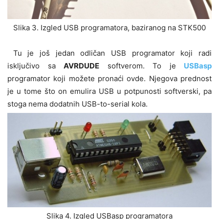
Slika 3. Izgled USB programatora, baziranog na STK500
Tu je još jedan odličan USB programator koji radi
isključivo sa
AVRDUDE
softverom. To je
USBasp
programator koji možete pronaći ovde. Njegova prednost
je u tome što on emulira USB u potpunosti softverski, pa
stoga nema dodatnih USB-to-serial kola.
Slika 4. Izgled USBasp programatora