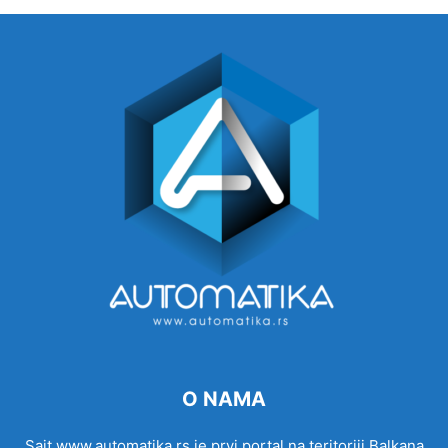
O NAMA
Sajt www.automatika.rs je prvi portal na teritoriji Balkana