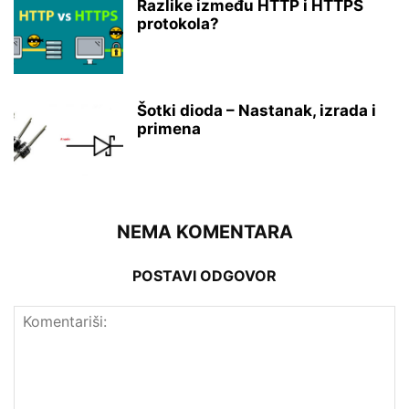
Razlike između HTTP i HTTPS
protokola?
Šotki dioda – Nastanak, izrada i
primena
NEMA KOMENTARA
POSTAVI ODGOVOR