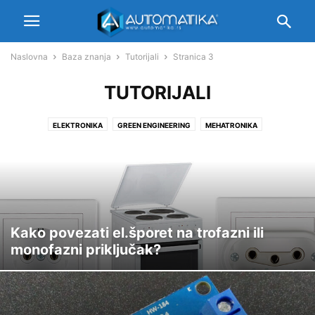
Naslovna
Baza znanja
Tutorijali
Stranica 3
TUTORIJALI
ELEKTRONIKA
GREEN ENGINEERING
MEHATRONIKA
MIKROKONTROLERI
NEURALNE MREŽE
OBRADA SIGNALA
SENZORI
TEORIJA UPRAVLJANJA
TUTORIJALI
Kako povezati el.šporet na trofazni ili
monofazni priključak?