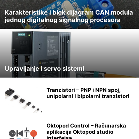
Karakteristike i blok dijagram CAN modula
jednog digitalnog signalnog procesora
Upravljanje i servo sistemi
Tranzistori – PNP i NPN spoj,
unipolarni i bipolarni tranzistori
Oktopod Control – Računarska
aplikacija Oktopod studio
interfejsa