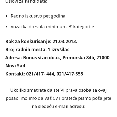
Uslovi za kandidate:
Radno iskustvo pet godina.
Vozačka dozvola minimum ‘B’ kategorije.
Rok za konkurisanje: 21.03.2013.
Broj radnih mesta: 1 izrvšilac
Adresa: Bonus stan do.o., Primorska 84b, 21000
Novi Sad
Kontakt: 021/417- 444, 021/417-555
Ukoliko smatrate da ste Vi prava osoba za ovaj
posao, molimo da Vaš CV i prateće pismo pošaljete
na sledeću e-mail adresu: