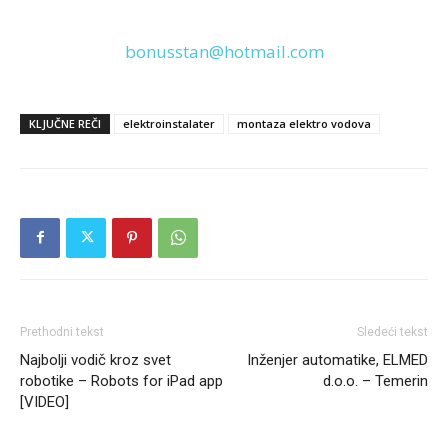
bonusstan@hotmail.com
KLJUČNE REČI
elektroinstalater
montaza elektro vodova
Prethodni tekst
Sledeći tekst
Najbolji vodič kroz svet
Inženjer automatike, ELMED
robotike – Robots for iPad app
d.o.o. – Temerin
[VIDEO]