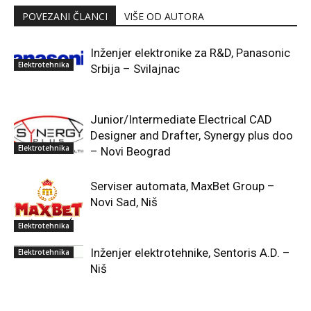
POVEZANI ČLANCI
VIŠE OD AUTORA
Inženjer elektronike za R&D, Panasonic
Elektrotehnika
Srbija – Svilajnac
Junior/Intermediate Electrical CAD
Designer and Drafter, Synergy plus doo
Elektrotehnika
– Novi Beograd
Serviser automata, MaxBet Group –
Novi Sad, Niš
Elektrotehnika
Inženjer elektrotehnike, Sentoris A.D. –
Elektrotehnika
Niš