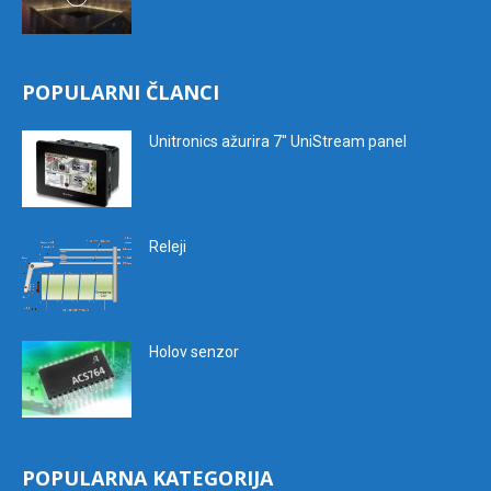
POPULARNI ČLANCI
Unitronics ažurira 7″ UniStream panel
Releji
Holov senzor
POPULARNA KATEGORIJA