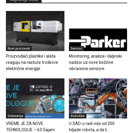
Novi proizvodi
Senzori
Proizvođači plastike i alata
Monitoring, analiza i daljinski
reaguju na rastuće troškove
nadzor uz nove bežične
električne energije
vibracione senzore
Dešavanja
Robotika
VREME JE ZA NOVE
U SAD-u radi više od 200
TEHNOLOGIJE – 63.Sajam
hiljade robota, a da li...