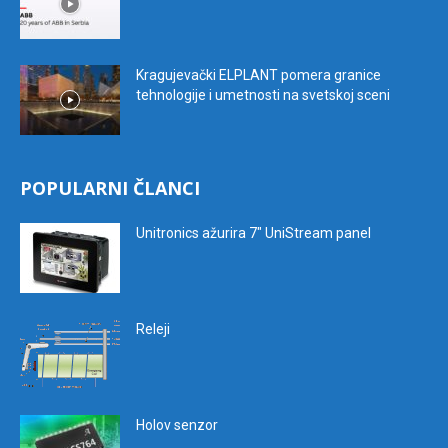
Kragujevački ELPLANT pomera granice
tehnologije i umetnosti na svetskoj sceni
POPULARNI ČLANCI
Unitronics ažurira 7″ UniStream panel
Releji
Holov senzor