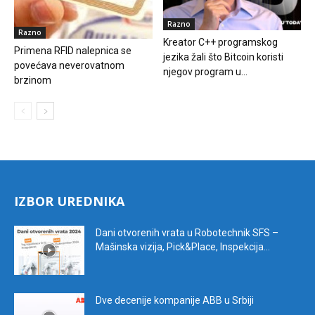
Razno
Razno
Kreator C++ programskog
Primena RFID nalepnica se
jezika žali što Bitcoin koristi
povećava neverovatnom
njegov program u...
brzinom
IZBOR UREDNIKA
Dani otvorenih vrata u Robotechnik SFS –
Mašinska vizija, Pick&Place, Inspekcija...
Dve decenije kompanije ABB u Srbiji