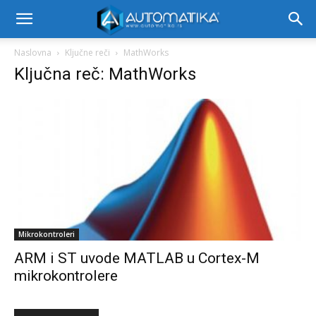
Naslovna
Ključne reči
MathWorks
Ključna reč: MathWorks
Mikrokontroleri
ARM i ST uvode MATLAB u Cortex-M
mikrokontrolere