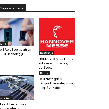
Najnovije vesti
azno
tel i AeroScout partneri
Dešavanja
 RFID tehnologiji
HANNOVER MESSE 2010:
efikasnost, inovacije,
održivost
Razno
Da li znate gde u
Beogradu možete pronaći
punjač za vaše...
pace tech
lika Britanija otvara
ntar za obuku