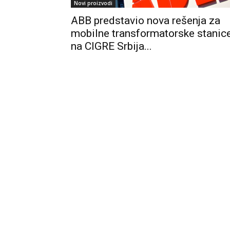
Novi proizvodi
ABB predstavio nova rešenja za
mobilne transformatorske stanic
na CIGRE Srbija...