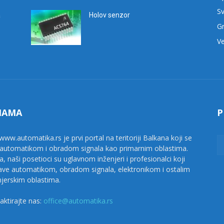
Sv
a
Holov senzor
G
Ve
NAMA
P
www.automatika.rs je prvi portal na teritoriji Balkana koji se
 automatikom i obradom signala kao primarnim oblastima.
a, naši posetioci su uglavnom inženjeri i profesionalci koji
ave automatikom, obradom signala, elektronikom i ostalim
njerskim oblastima.
aktirajte nas:
office@automatika.rs