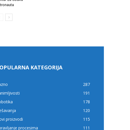
tronauta
OPULARNA KATEGORIJA
azno
287
nimljivosti
191
obotika
178
ešavanja
120
vi proizvodi
115
ravljanje procesima
111