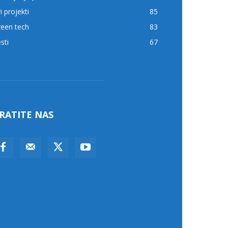
i projekti
85
reen tech
83
sti
67
RATITE NAS