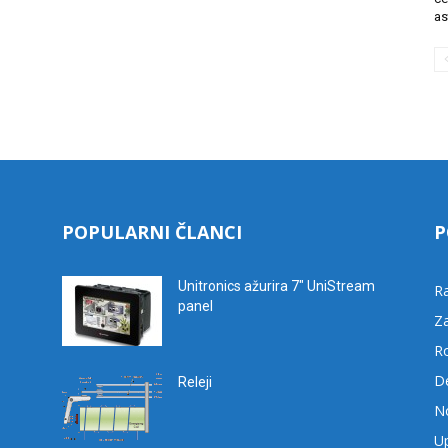
as
POPULARNI ČLANCI
P
Unitronics ažurira 7″ UniStream
R
panel
Za
R
D
Releji
No
Up