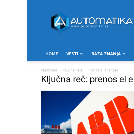
Automatika.rs
HOME
VESTI
BAZA ZNANJA
Naslovna
Ključne reči
Prenos el energije
Ključna reč: prenos el e