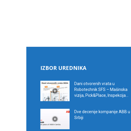
IZBOR UREDNIKA
Dani otvorenih vrata u
Robotechnik SFS – Mašinska
vizija, Pick&Place, Inspekcija...
Dve decenije kompanije ABB u
Srbiji