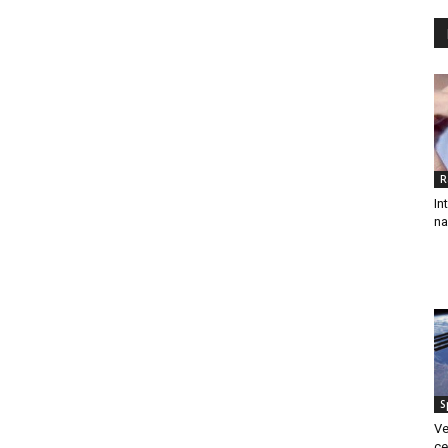
R
In
na
S
Ve
ce