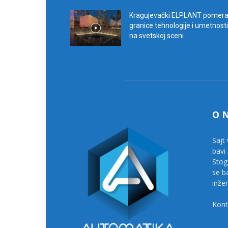
Kragujevački ELPLANT pomer
granice tehnologije i umetnosti
na svetskoj sceni
O 
Sajt 
bavi
Stog
se b
inže
Kont