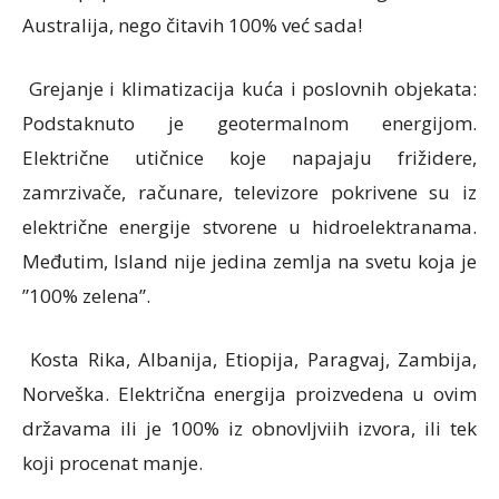
Australija, nego čitavih 100% već sada!
Grejanje i klimatizacija kuća i poslovnih objekata:
Podstaknuto je geotermalnom energijom.
Električne utičnice koje napajaju frižidere,
zamrzivače, računare, televizore pokrivene su iz
električne energije stvorene u hidroelektranama.
Međutim, Island nije jedina zemlja na svetu koja je
”100% zelena”.
Kosta Rika, Albanija, Etiopija, Paragvaj, Zambija,
Norveška. Električna energija proizvedena u ovim
državama ili je 100% iz obnovljviih izvora, ili tek
koji procenat manje.