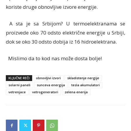
koriste druge obnovljive izvore energije.
A sta je sa Srbijom? U termoelektranama se
proizvede oko 70 odsto električne energije u Srbiji,
dok se oko 30 odsto dobija iz 16 hidroelektrana.
Mislimo da to kod nas može dosta bolje!
KLJUČNE REČI
obnovljivi izvori
skladistenje nergije
solarni paneli
sunceva energija
tesla akumulatori
vetrenjace
vetrogeneratori
zelena enerija