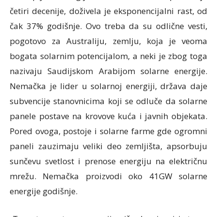
četiri decenije, doživela je eksponencijalni rast, od
čak 37% godišnje. Ovo treba da su odlične vesti,
pogotovo za Australiju, zemlju, koja je veoma
bogata solarnim potencijalom, a neki je zbog toga
nazivaju Saudijskom Arabijom solarne energije.
Nemačka je lider u solarnoj energiji, država daje
subvencije stanovnicima koji se odluče da solarne
panele postave na krovove kuća i javnih objekata.
Pored ovoga, postoje i solarne farme gde ogromni
paneli zauzimaju veliki deo zemljišta, apsorbuju
sunčevu svetlost i prenose energiju na električnu
mrežu. Nemačka proizvodi oko 41GW solarne
energije godišnje.