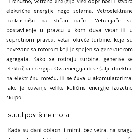
Trenutno, vetrena energija više doprinosi i stvara
električne energije nego solarna. Vetroelektrane
funkcionišu na sličan način. Vetrenjače su
postavljenje u pravcu u kom duva vetar ili u
suprotnom pravcu, vetar okreće turbine, koje su
povezane sa rotorom koji je spojen sa generatorom
agregata. Kako se rotiraju turbine, generiše se
električna energija. Ova energija ili se šalje direktno
na električnu mrežu, ili se čuva u akomulatorima,
iako je čuvanje velike količine energije izuzetno
skupo.
Ispod površine mora
Kada su dani oblačni i mirni, bez vetra, na snagu