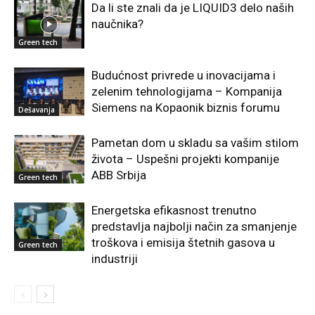
Da li ste znali da je LIQUID3 delo naših
naučnika?
Green tech
Budućnost privrede u inovacijama i
zelenim tehnologijama – Kompanija
Siemens na Kopaonik biznis forumu
Dešavanja
Pametan dom u skladu sa vašim stilom
života – Uspešni projekti kompanije
ABB Srbija
Green tech
Energetska efikasnost trenutno
predstavlja najbolji način za smanjenje
troškova i emisija štetnih gasova u
Green tech
industriji