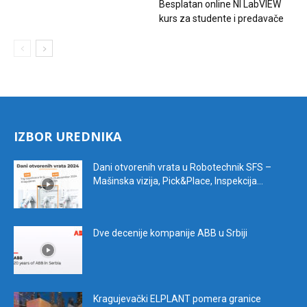
Besplatan online NI LabVIEW
kurs za studente i predavače
IZBOR UREDNIKA
Dani otvorenih vrata u Robotechnik SFS –
Mašinska vizija, Pick&Place, Inspekcija...
Dve decenije kompanije ABB u Srbiji
Kragujevački ELPLANT pomera granice