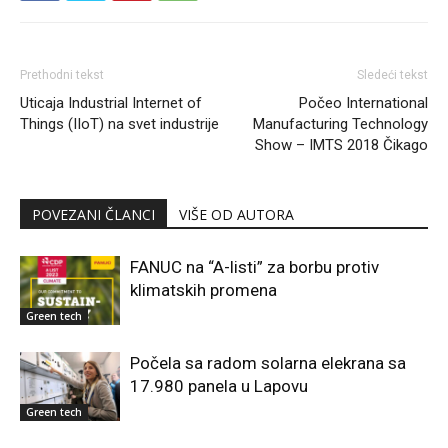
Prethodni tekst
Sledeći tekst
Uticaja Industrial Internet of
Počeo International
Things (IIoT) na svet industrije
Manufacturing Technology
Show – IMTS 2018 Čikago
POVEZANI ČLANCI
VIŠE OD AUTORA
FANUC na “A-listi” za borbu protiv
klimatskih promena
Green tech
Počela sa radom solarna elekrana sa
17.980 panela u Lapovu
Green tech