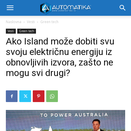
Naslovna
Vesti
Green tech
Vesti
Green tech
Ako Island može dobiti svu
svoju električnu energiju iz
obnovljivih izvora, zašto ne
mogu svi drugi?