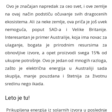
Ovo je značajan napredak za ceo svet, i ove zemlje
na ovaj način podstiču očuvanje svih dragocenih
ekosistema. Ali za neke zemlje, ova priča je još uvek
nemoguća, poput SAD-a i Velike Britanije.
Interesantan je primer Australije, koja ima novac za
ulaganje, bogata je prirodnim resursima za
obnovljive izvore, a opet proizvodi svega 15% od
ukupne potrošnje. Ovo je jedan od mnogih razloga,
zašto je električna energija u Australiji sada
skuplja, manje pouzdana i štetnija za životnu
sredinu nego ikada.
Leto je tu!
Prikupljena energija iz solarnih izvora u poslednje