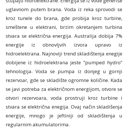
stupaju hidroelektrane. Energija se iz vode generiše
uglavnom putem brana. Voda iz reka sprovodi se
kroz tunele do brana, gde probija kroz turbine,
smeštene u elektrani, brzim okretanjem turbina
stvara se električna energija. Australija dobija 7%
energije iz obnovljvih izvora upravo iz
hidroelektrana. Najnoviji trend skladištenja enegije
dobijene iz hidroelektrana jeste ”pumped hydro”
tehnologija. Voda se pumpa iz donjeg u gornji
rezervoar, gde se skladište ogromne količine. Kada
se javi potreba za električnom energijom, otvore se
otvori rezervoara, voda prostruji kroz turbine i
stvara se električna enegija. Ovaj način skladišenja
energije, mnogo je jeftiniji od skladištenja u
regularnim akumulatorima.