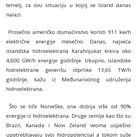
temelj, za ovu situaciju u kojoj se Island danas
nalazi.
Prosečno američko domaćinstvo koristi 911 kw/h
električne energije mesečno. Danas, najveća
islandska hidroelektrana Karahnjukar kreira oko
4,600 GW/h energije godišnje. Ukupno, islandske
hidrelektrane generišu otprlike 13,65 TW/h
godišnje, kažu iz Međunarodnog udruženja
hidroelektrana.
Što se tiče Norveške, ona dobija više od 90%
energije iz hidroelektrana. Druge zemlje kao što su
Brazil, Kanada i Novi Zeland veoma uspešno
upotrebljavaju svoj hidropotencijal a tokom suše