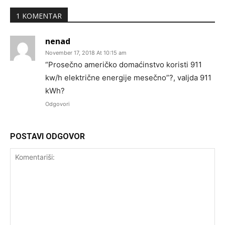
1 KOMENTAR
nenad
November 17, 2018 At 10:15 am
“Prosečno američko domaćinstvo koristi 911
kw/h električne energije mesečno”?, valjda 911
kWh?
Odgovori
POSTAVI ODGOVOR