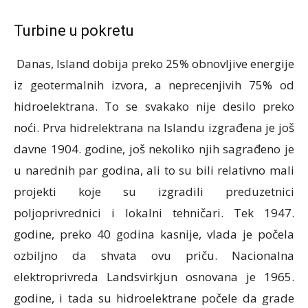
Turbine u pokretu
Danas, Island dobija preko 25% obnovljive energije
iz geotermalnih izvora, a neprecenjivih 75% od
hidroelektrana. To se svakako nije desilo preko
noći. Prva hidrelektrana na Islandu izgrađena je još
davne 1904. godine, još nekoliko njih sagrađeno je
u narednih par godina, ali to su bili relativno mali
projekti koje su izgradili preduzetnici
poljoprivrednici i lokalni tehničari. Tek 1947.
godine, preko 40 godina kasnije, vlada je počela
ozbiljno da shvata ovu priču. Nacionalna
elektroprivreda Landsvirkjun osnovana je 1965.
godine, i tada su hidroelektrane počele da grade