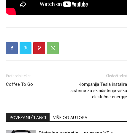
Prethodni tekst
Sledeći tekst
Coffee To Go
Kompanija Tesla instalira
sisteme za skladištenje viška
električne energije
POVEZANI ČLANCI
VIŠE OD AUTORA
Digitalna sedacija – primena VR u