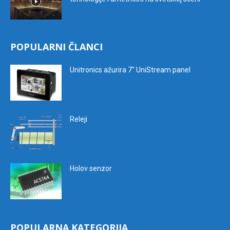
POPULARNI ČLANCI
Unitronics ažurira 7″ UniStream panel
Releji
Holov senzor
POPULARNA KATEGORIJA