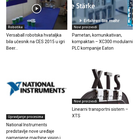
Robotika
Novi proizvodi
Versaball robotska hvataljka
Pametan, komunikativan,
bila učesnik na CES 2015 u igri
kompaktan – XC300 modularni
Beer...
PLC kompanije Eaton
Novi proizvodi
Linearni transportni sistem –
XTS
Upravljanje procesima
National Instruments
predstavlje nove uređaje
namenjene machine vision i