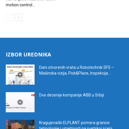
motion control...
IZBOR UREDNIKA
Dani otvorenih vrata u Robotechnik SFS –
Mašinska vizija, Pick&Place, Inspekcija...
Dve decenije kompanije ABB u Srbiji
Kragujevački ELPLANT pomera granice
tehnologije i umetnosti na svetskoj sceni