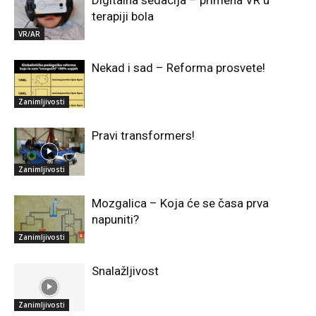
terapiji bola
VR/AR
Nekad i sad – Reforma prosvete!
Zanimljivosti
Pravi transformers!
Zanimljivosti
Mozgalica – Koja će se časa prva
napuniti?
Zanimljivosti
Snalažljivost
Zanimljivosti