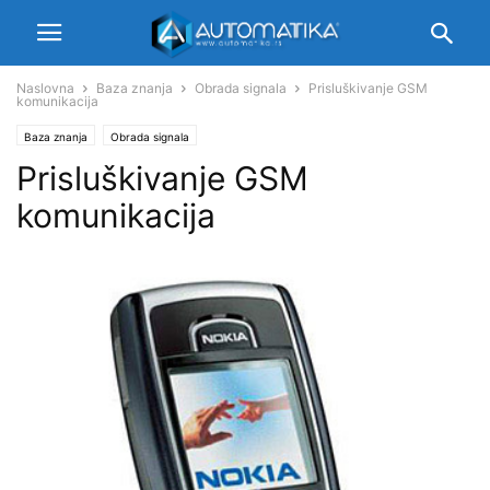
Naslovna
Baza znanja
Obrada signala
Prisluškivanje GSM
komunikacija
Baza znanja
Obrada signala
Prisluškivanje GSM
komunikacija