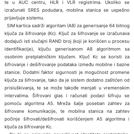
te u AUC centru, HLR i VLR registrima. Ukoliko se
izračunati SRES podudara, mobilna stanica se uspešno
prijavljuje sistemu.
SIM kartica sadrži algoritam (A8) za generisanje 64 bitnog
ključa za šifrovanje (Kc). Ključ za šifrovanje se izračunava
dodajući isti slučajni RAND broj (koji je korišćen u procesu
identifikacije), ključu generisanom A8 algoritmom sa
osobnim pretplatničkim ključem. Ključ Kc se koristi za
šifrovanje i dešifrovanje podataka između mobilne i bazne
stanice. Dodatni faktor sigurnosti je mogućnost promene
ključa za šifrovanje, tako da je sistem dodatno zaštićen od
prisluškivanja, te se može takođe menjati u vremenskim
intervalima. Šifrovani glas i računati podaci šifruju se
pomoću algoritma A5. Mreža šalje poseban zahtev za
šifrovane komunikacije, te mobilna stanica na zahtev
počinje šifrovati/dešifrovati korišćenjem A5 algoritma i
ključa za šifrovanje Kc.