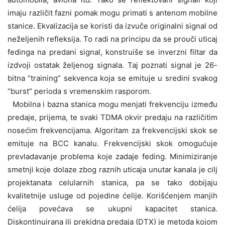
imaju različit fazni pomak mogu primati s antenom mobilne
stanice. Ekvalizacija se koristi da izvuče originalni signal od
neželjenih refleksija. To radi na principu da se prouči uticaj
fedinga na predani signal, konstruiše se inverzni filtar da
izdvoji ostatak željenog signala. Taj poznati signal je 26-
bitna “training” sekvenca koja se emituje u sredini svakog
“burst” perioda s vremenskim rasporom.
Mobilna i bazna stanica mogu menjati frekvenciju između
predaje, prijema, te svaki TDMA okvir predaju na različitim
nosećim frekvencijama. Algoritam za frekvencijski skok se
emituje na BCC kanalu. Frekvencijski skok omogućuje
prevladavanje problema koje zadaje feding. Minimiziranje
smetnji koje dolaze zbog raznih uticaja unutar kanala je cilj
projektanata celularnih stanica, pa se tako dobijaju
kvalitetnije usluge od pojedine ćelije. Korišćenjem manjih
ćelija povećava se ukupni kapacitet stanica.
Diskontinuirana ili prekidna predaja (DTX) je metoda kojom