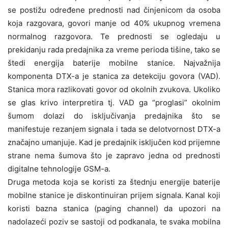
se postižu određene prednosti nad činjenicom da osoba
koja razgovara, govori manje od 40% ukupnog vremena
normalnog razgovora. Te prednosti se ogledaju u
prekidanju rada predajnika za vreme perioda tišine, tako se
štedi energija baterije mobilne stanice. Najvažnija
komponenta DTX-a je stanica za detekciju govora (VAD).
Stanica mora razlikovati govor od okolnih zvukova. Ukoliko
se glas krivo interpretira tj. VAD ga “proglasi” okolnim
šumom dolazi do isključivanja predajnika što se
manifestuje rezanjem signala i tada se delotvornost DTX-a
značajno umanjuje. Kad je predajnik isključen kod prijemne
strane nema šumova što je zapravo jedna od prednosti
digitalne tehnologije GSM-a.
Druga metoda koja se koristi za štednju energije baterije
mobilne stanice je diskontinuiran prijem signala. Kanal koji
koristi bazna stanica (paging channel) da upozori na
nadolazeći poziv se sastoji od podkanala, te svaka mobilna