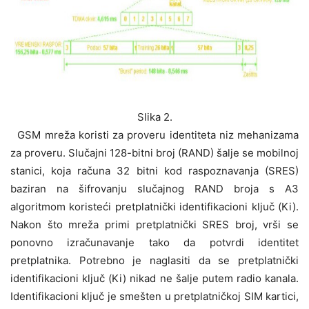
Slika 2.
GSM mreža koristi za proveru identiteta niz mehanizama
za proveru. Slučajni 128-bitni broj (RAND) šalje se mobilnoj
stanici, koja računa 32 bitni kod raspoznavanja (SRES)
baziran na šifrovanju slučajnog RAND broja s A3
algoritmom koristeći pretplatnički identifikacioni ključ (Ki).
Nakon što mreža primi pretplatnički SRES broj, vrši se
ponovno izračunavanje tako da potvrdi identitet
pretplatnika. Potrebno je naglasiti da se pretplatnički
identifikacioni ključ (Ki) nikad ne šalje putem radio kanala.
Identifikacioni ključ je smešten u pretplatničkoj SIM kartici,