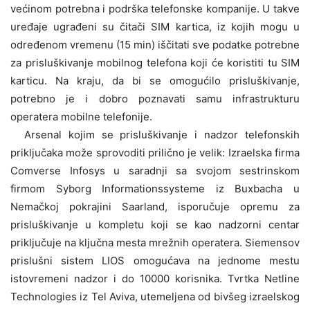
većinom potrebna i podrška telefonske kompanije. U takve
uređaje ugrađeni su čitači SIM kartica, iz kojih mogu u
određenom vremenu (15 min) iščitati sve podatke potrebne
za prisluškivanje mobilnog telefona koji će koristiti tu SIM
karticu. Na kraju, da bi se omogućilo prisluškivanje,
potrebno je i dobro poznavati samu infrastrukturu
operatera mobilne telefonije.
Arsenal kojim se prisluškivanje i nadzor telefonskih
priključaka može sprovoditi prilično je velik: Izraelska firma
Comverse Infosys u saradnji sa svojom sestrinskom
firmom Syborg Informationssysteme iz Buxbacha u
Nemačkoj pokrajini Saarland, isporučuje opremu za
prisluškivanje u kompletu koji se kao nadzorni centar
priključuje na ključna mesta mrežnih operatera. Siemensov
prislušni sistem LIOS omogućava na jednome mestu
istovremeni nadzor i do 10000 korisnika. Tvrtka Netline
Technologies iz Tel Aviva, utemeljena od bivšeg izraelskog