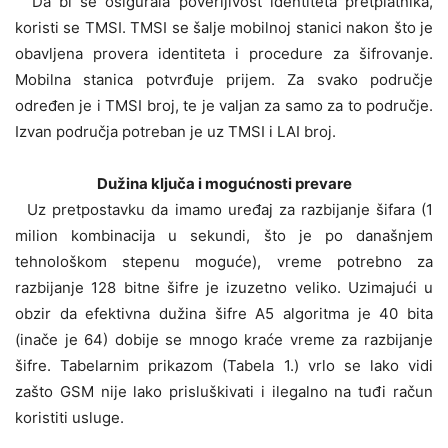
Da bi se osigurala poverljivost identiteta pretplatnika,
koristi se TMSI. TMSI se šalje mobilnoj stanici nakon što je
obavljena provera identiteta i procedure za šifrovanje.
Mobilna stanica potvrđuje prijem. Za svako područje
određen je i TMSI broj, te je valjan za samo za to područje.
Izvan područja potreban je uz TMSI i LAI broj.
Dužina ključa i mogućnosti prevare
Uz pretpostavku da imamo uređaj za razbijanje šifara (1
milion kombinacija u sekundi, što je po današnjem
tehnološkom stepenu moguće), vreme potrebno za
razbijanje 128 bitne šifre je izuzetno veliko. Uzimajući u
obzir da efektivna dužina šifre A5 algoritma je 40 bita
(inače je 64) dobije se mnogo kraće vreme za razbijanje
šifre. Tabelarnim prikazom (Tabela 1.) vrlo se lako vidi
zašto GSM nije lako prisluškivati i ilegalno na tuđi račun
koristiti usluge.