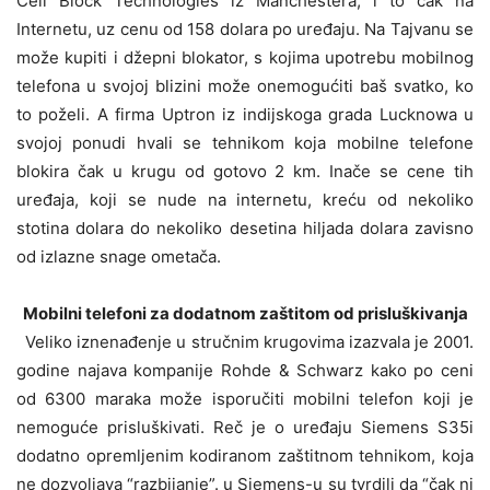
Cell Block Technologies iz Manchestera, i to čak na
Internetu, uz cenu od 158 dolara po uređaju. Na Tajvanu se
može kupiti i džepni blokator, s kojima upotrebu mobilnog
telefona u svojoj blizini može onemogućiti baš svatko, ko
to poželi. A firma Uptron iz indijskoga grada Lucknowa u
svojoj ponudi hvali se tehnikom koja mobilne telefone
blokira čak u krugu od gotovo 2 km. Inače se cene tih
uređaja, koji se nude na internetu, kreću od nekoliko
stotina dolara do nekoliko desetina hiljada dolara zavisno
od izlazne snage ometača.
Mobilni telefoni za dodatnom zaštitom od prisluškivanja
Veliko iznenađenje u stručnim krugovima izazvala je 2001.
godine najava kompanije Rohde & Schwarz kako po ceni
od 6300 maraka može isporučiti mobilni telefon koji je
nemoguće prisluškivati. Reč je o uređaju Siemens S35i
dodatno opremljenim kodiranom zaštitnom tehnikom, koja
ne dozvoljava “razbijanje”. u Siemens-u su tvrdili da “čak ni