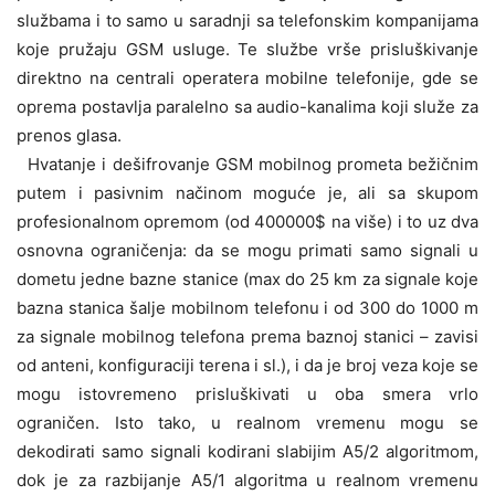
službama i to samo u saradnji sa telefonskim kompanijama
koje pružaju GSM usluge. Te službe vrše prisluškivanje
direktno na centrali operatera mobilne telefonije, gde se
oprema postavlja paralelno sa audio-kanalima koji služe za
prenos glasa.
Hvatanje i dešifrovanje GSM mobilnog prometa bežičnim
putem i pasivnim načinom moguće je, ali sa skupom
profesionalnom opremom (od 400000$ na više) i to uz dva
osnovna ograničenja: da se mogu primati samo signali u
dometu jedne bazne stanice (max do 25 km za signale koje
bazna stanica šalje mobilnom telefonu i od 300 do 1000 m
za signale mobilnog telefona prema baznoj stanici – zavisi
od anteni, konfiguraciji terena i sl.), i da je broj veza koje se
mogu istovremeno prisluškivati u oba smera vrlo
ograničen. Isto tako, u realnom vremenu mogu se
dekodirati samo signali kodirani slabijim A5/2 algoritmom,
dok je za razbijanje A5/1 algoritma u realnom vremenu