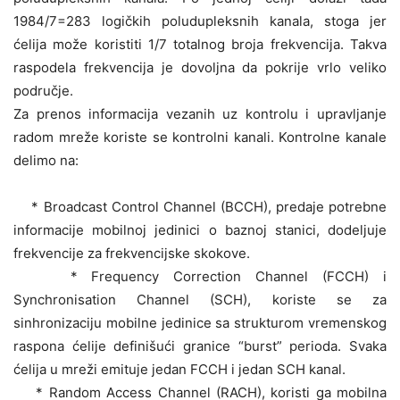
1984/7=283 logičkih poludupleksnih kanala, stoga jer
ćelija može koristiti 1/7 totalnog broja frekvencija. Takva
raspodela frekvencija je dovoljna da pokrije vrlo veliko
područje.
Za prenos informacija vezanih uz kontrolu i upravljanje
radom mreže koriste se kontrolni kanali. Kontrolne kanale
delimo na:
* Broadcast Control Channel (BCCH), predaje potrebne
informacije mobilnoj jedinici o baznoj stanici, dodeljuje
frekvencije za frekvencijske skokove.
* Frequency Correction Channel (FCCH) i
Synchronisation Channel (SCH), koriste se za
sinhronizaciju mobilne jedinice sa strukturom vremenskog
raspona ćelije definišući granice “burst” perioda. Svaka
ćelija u mreži emituje jedan FCCH i jedan SCH kanal.
* Random Access Channel (RACH), koristi ga mobilna