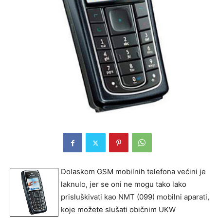
Dolaskom GSM mobilnih telefona većini je
laknulo, jer se oni ne mogu tako lako
prisluškivati kao NMT (099) mobilni aparati,
koje možete slušati običnim UKW