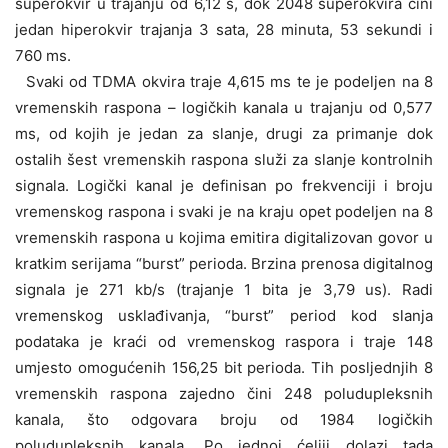
superokvir u trajanju od 6,12 s, dok 2048 superokvira čini
jedan hiperokvir trajanja 3 sata, 28 minuta, 53 sekundi i
760 ms.
Svaki od TDMA okvira traje 4,615 ms te je podeljen na 8
vremenskih raspona – logičkih kanala u trajanju od 0,577
ms, od kojih je jedan za slanje, drugi za primanje dok
ostalih šest vremenskih raspona služi za slanje kontrolnih
signala. Logički kanal je definisan po frekvenciji i broju
vremenskog raspona i svaki je na kraju opet podeljen na 8
vremenskih raspona u kojima emitira digitalizovan govor u
kratkim serijama “burst” perioda. Brzina prenosa digitalnog
signala je 271 kb/s (trajanje 1 bita je 3,79 us). Radi
vremenskog usklađivanja, “burst” period kod slanja
podataka je kraći od vremenskog raspora i traje 148
umjesto omogućenih 156,25 bit perioda. Tih posljednjih 8
vremenskih raspona zajedno čini 248 poludupleksnih
kanala, što odgovara broju od 1984 logičkih
poludupleksnih kanala. Po jednoj ćeliji dolazi tada