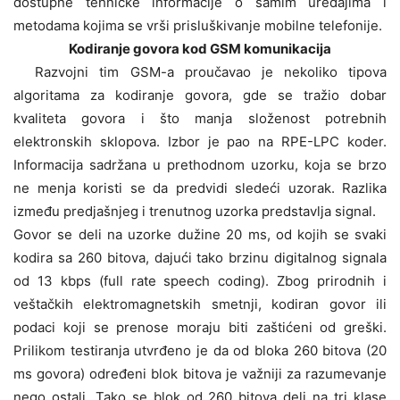
dostupne tehničke informacije o samim uređajima i
metodama kojima se vrši prisluškivanje mobilne telefonije.
Kodiranje govora kod GSM komunikacija
Razvojni tim GSM-a proučavao je nekoliko tipova
algoritama za kodiranje govora, gde se tražio dobar
kvaliteta govora i što manja složenost potrebnih
elektronskih sklopova. Izbor je pao na RPE-LPC koder.
Informacija sadržana u prethodnom uzorku, koja se brzo
ne menja koristi se da predvidi sledeći uzorak. Razlika
između predjašnjeg i trenutnog uzorka predstavlja signal.
Govor se deli na uzorke dužine 20 ms, od kojih se svaki
kodira sa 260 bitova, dajući tako brzinu digitalnog signala
od 13 kbps (full rate speech coding). Zbog prirodnih i
veštačkih elektromagnetskih smetnji, kodiran govor ili
podaci koji se prenose moraju biti zaštićeni od greški.
Prilikom testiranja utvrđeno je da od bloka 260 bitova (20
ms govora) određeni blok bitova je važniji za razumevanje
nego ostali. Tako se blok od 260 bitova deli na tri klase