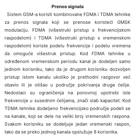
Prenos signala
Sistem GSM-a koristi kombinovane FDMA i TDMA tehnike
za prenos signala koji se prenose koristeći GMSK
modulaciju. FDMA (višestruki pristup s frekvencijskom
raspodelom) i TDMA (višestruki pristup s vremenskom
raspodelom) koriste podelu frekvencije i podelu vremena
da omoguće višestruk pristup. Kod FDMA tehnike u
određenom vremenskom periodu kanal je dodeljen samo
jednom korisniku, tako da je drugom korisniku dozvoljen
pristup istom kanalu ukoliko je prethodni razgovor već
obavio ili je otišao u područje pokrivanja druge ćelije.
Nedostaci su ograničenja na ponovnoj upotrebi iste
frekvencije u susednim ćelijama, znači slab kapacitet. Kod
TDMA tehnike dodeljeno frekvencijsko područje podeli se
na kanale, koji se dele na veliki broj vremenskih raspona.
Svakom korisniku se dodeljuje jedan vremenski raspon,
tako da se preko jednog kanala opslužuje 8 korisnika.