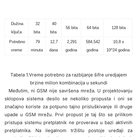
Dužina
32
40
56 bita
64 bita
128 bita
ključa
bita
bita
Potrebno
79
12,7
2,291
584,542
10,8 x
vreme
minuta
dana
godina
godina
10^24 godina
Tabela 1.Vreme potrebno za razbijanje šifre uredjajem
brzine milion kombinacija u sekundi
Međutim, ni GSM nije savršena mreža. U projektovanju
sklopova sistema desilo se nekoliko propusta i oni se
značajno koriste za potpuno tajno prisluškivanje ili druge
upade u GSM mrežu. Prvi propust je taj što se prilikom
pristupa sistemu pretplatnik ne proverava u bazi aktivnih
pretplatnika. Na ilegalnom tržištu postoje uređaji za