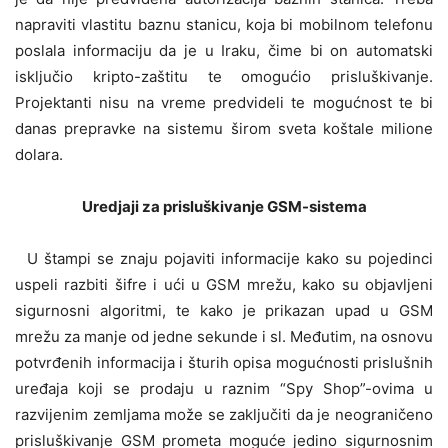
napraviti vlastitu baznu stanicu, koja bi mobilnom telefonu
poslala informaciju da je u Iraku, čime bi on automatski
isključio kripto-zaštitu te omogućio prisluškivanje.
Projektanti nisu na vreme predvideli te mogućnost te bi
danas prepravke na sistemu širom sveta koštale milione
dolara.
Uredjaji za prisluškivanje GSM-sistema
U štampi se znaju pojaviti informacije kako su pojedinci
uspeli razbiti šifre i ući u GSM mrežu, kako su objavljeni
sigurnosni algoritmi, te kako je prikazan upad u GSM
mrežu za manje od jedne sekunde i sl. Međutim, na osnovu
potvrđenih informacija i šturih opisa mogućnosti prislušnih
uređaja koji se prodaju u raznim “Spy Shop”-ovima u
razvijenim zemljama može se zaključiti da je neograničeno
prisluškivanje GSM prometa moguće jedino sigurnosnim