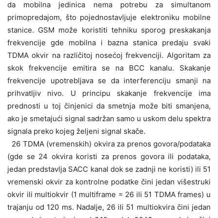
da mobilna jedinica nema potrebu za simultanom
primopredajom, što pojednostavljuje elektroniku mobilne
stanice. GSM može koristiti tehniku sporog preskakanja
frekvencije gde mobilna i bazna stanica predaju svaki
TDMA okvir na različitoj nosećoj frekvenciji. Algoritam za
skok frekvencije emitira se na BCC kanalu. Skakanje
frekvencije upotrebljava se da interferenciju smanji na
prihvatljiv nivo. U principu skakanje frekvencije ima
prednosti u toj činjenici da smetnja može biti smanjena,
ako je smetajući signal sadržan samo u uskom delu spektra
signala preko kojeg željeni signal skače.
26 TDMA (vremenskih) okvira za prenos govora/podataka
(gde se 24 okvira koristi za prenos govora ili podataka,
jedan predstavlja SACC kanal dok se zadnji ne koristi) ili 51
vremenski okvir za kontrolne podatke čini jedan višestruki
okvir ili multiokvir (1 multiframe = 26 ili 51 TDMA frames) u
trajanju od 120 ms. Nadalje, 26 ili 51 multiokvira čini jedan