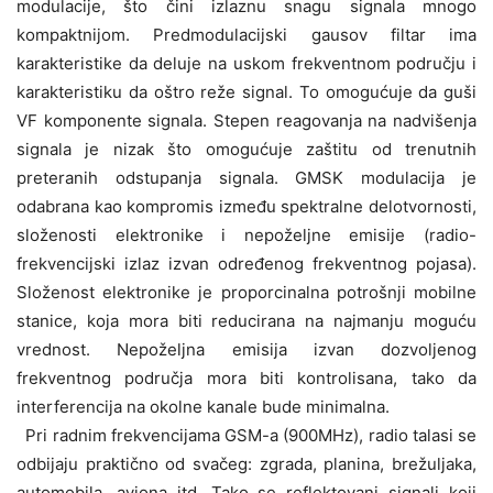
modulacije, što čini izlaznu snagu signala mnogo
kompaktnijom. Predmodulacijski gausov filtar ima
karakteristike da deluje na uskom frekventnom području i
karakteristiku da oštro reže signal. To omogućuje da guši
VF komponente signala. Stepen reagovanja na nadvišenja
signala je nizak što omogućuje zaštitu od trenutnih
preteranih odstupanja signala. GMSK modulacija je
odabrana kao kompromis između spektralne delotvornosti,
složenosti elektronike i nepoželjne emisije (radio-
frekvencijski izlaz izvan određenog frekventnog pojasa).
Složenost elektronike je proporcinalna potrošnji mobilne
stanice, koja mora biti reducirana na najmanju moguću
vrednost. Nepoželjna emisija izvan dozvoljenog
frekventnog područja mora biti kontrolisana, tako da
interferencija na okolne kanale bude minimalna.
Pri radnim frekvencijama GSM-a (900MHz), radio talasi se
odbijaju praktično od svačeg: zgrada, planina, brežuljaka,
automobila, aviona itd. Tako se reflektovani signali koji