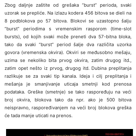
Zbog daljnje zaštite od grešaka “burst” perioda, svaki
uzorak se prepliće. Na izlazu kodera 456 bitova se dieli na
8 podblokova po 57 bitova. Blokovi se uzastopno šalju
“burst” periodima s vremenskim rasporom (time-slot
bursts), od kojih svaki može preneti dva 57-bitna bloka,
tako da svaki “burst” period šalje dva različita uzorka
govora (vremenska okvira). Okviri se međusobno mešaju,
uzima se nekoliko bita prvog okvira, zatim drugog itd.,
zatim opet nešto iz prvog, drugog itd. Dubina preplitanja
razlikuje se za svaki tip kanala. Ideja i cilj preplitanja i
mešanja je smanjivanje uticaja smetnji kod prenosa
podataka. Greške (smetnje) se tako raspoređuju na veći
broj okvira, blokova tako da npr. ako je 500 bitova
neispravno, raspoređivanjem na veći broj blokova greška
će tada manje uticati na prenos.