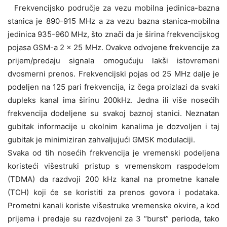
Frekvencijsko područje za vezu mobilna jedinica-bazna
stanica je 890-915 MHz a za vezu bazna stanica-mobilna
jedinica 935-960 MHz, što znači da je širina frekvencijskog
pojasa GSM-a 2 x 25 MHz. Ovakve odvojene frekvencije za
prijem/predaju signala omogućuju lakši istovremeni
dvosmerni prenos. Frekvencijski pojas od 25 MHz dalje je
podeljen na 125 pari frekvencija, iz čega proizlazi da svaki
dupleks kanal ima širinu 200kHz. Jedna ili više nosećih
frekvencija dodeljene su svakoj baznoj stanici. Neznatan
gubitak informacije u okolnim kanalima je dozvoljen i taj
gubitak je minimiziran zahvaljujući GMSK modulaciji.
Svaka od tih nosećih frekvencija je vremenski podeljena
koristeći višestruki pristup s vremenskom raspodelom
(TDMA) da razdvoji 200 kHz kanal na prometne kanale
(TCH) koji će se koristiti za prenos govora i podataka.
Prometni kanali koriste višestruke vremenske okvire, a kod
prijema i predaje su razdvojeni za 3 “burst” perioda, tako