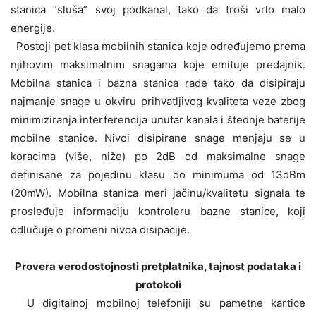
stanica “sluša” svoj podkanal, tako da troši vrlo malo
energije.
Postoji pet klasa mobilnih stanica koje određujemo prema
njihovim maksimalnim snagama koje emituje predajnik.
Mobilna stanica i bazna stanica rade tako da disipiraju
najmanje snage u okviru prihvatljivog kvaliteta veze zbog
minimiziranja interferencija unutar kanala i štednje baterije
mobilne stanice. Nivoi disipirane snage menjaju se u
koracima (više, niže) po 2dB od maksimalne snage
definisane za pojedinu klasu do minimuma od 13dBm
(20mW). Mobilna stanica meri jačinu/kvalitetu signala te
prosleđuje informaciju kontroleru bazne stanice, koji
odlučuje o promeni nivoa disipacije.
Provera verodostojnosti pretplatnika, tajnost podataka i
protokoli
U digitalnoj mobilnoj telefoniji su pametne kartice