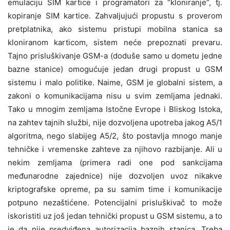
emulaciju SIM kartice i programatori za “kloniranje”, tj.
kopiranje SIM kartice. Zahvaljujući propustu s proverom
pretplatnika, ako sistemu pristupi mobilna stanica sa
kloniranom karticom, sistem neće prepoznati prevaru.
Tajno prisluškivanje GSM-a (doduše samo u dometu jedne
bazne stanice) omogućuje jedan drugi propust u GSM
sistemu i malo politike. Naime, GSM je globalni sistem, a
zakoni o komunikacijama nisu u svim zemljama jednaki.
Tako u mnogim zemljama Istočne Evrope i Bliskog Istoka,
na zahtev tajnih službi, nije dozvoljena upotreba jakog A5/1
algoritma, nego slabijeg A5/2, što postavlja mnogo manje
tehničke i vremenske zahteve za njihovo razbijanje. Ali u
nekim zemljama (primera radi one pod sankcijama
međunarodne zajednice) nije dozvoljen uvoz nikakve
kriptografske opreme, pa su samim time i komunikacije
potpuno nezaštićene. Potencijalni prisluškivač to može
iskoristiti uz još jedan tehnički propust u GSM sistemu, a to
je da nije predviđena autorizacija baznih stanica. Treba