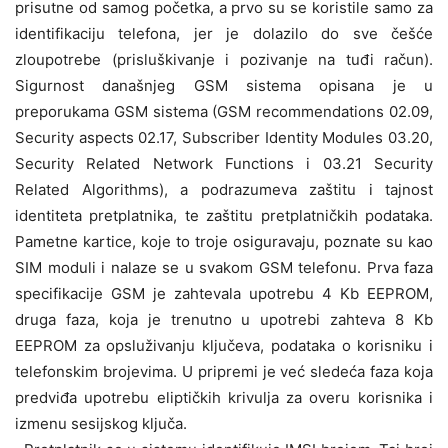
prisutne od samog početka, a prvo su se koristile samo za
identifikaciju telefona, jer je dolazilo do sve češće
zloupotrebe (prisluškivanje i pozivanje na tuđi račun).
Sigurnost današnjeg GSM sistema opisana je u
preporukama GSM sistema (GSM recommendations 02.09,
Security aspects 02.17, Subscriber Identity Modules 03.20,
Security Related Network Functions i 03.21 Security
Related Algorithms), a podrazumeva zaštitu i tajnost
identiteta pretplatnika, te zaštitu pretplatničkih podataka.
Pametne kartice, koje to troje osiguravaju, poznate su kao
SIM moduli i nalaze se u svakom GSM telefonu. Prva faza
specifikacije GSM je zahtevala upotrebu 4 Kb EEPROM,
druga faza, koja je trenutno u upotrebi zahteva 8 Kb
EEPROM za opsluživanju ključeva, podataka o korisniku i
telefonskim brojevima. U pripremi je već sledeća faza koja
predviđa upotrebu eliptičkih krivulja za overu korisnika i
izmenu sesijskog ključa.