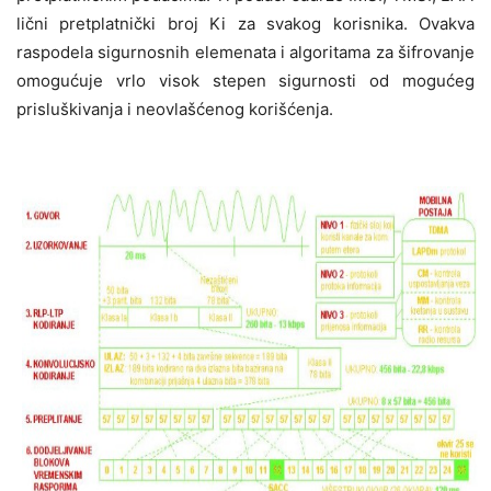
lični pretplatnički broj Ki za svakog korisnika. Ovakva
raspodela sigurnosnih elemenata i algoritama za šifrovanje
omogućuje vrlo visok stepen sigurnosti od mogućeg
prisluškivanja i neovlašćenog korišćenja.