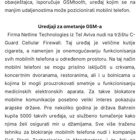
obavještajca, isporučuje GSMtooth, uređaj kojim se na
manjim udaljenostima može pozicionirati mobilni telefon.
Uredjaji za ometanje GSM-a
Firma Netline Technologies iz Tel Aviva nudi na tržištu C-
Guard Cellular Firewall. Taj uređaj je veličine kutije
cigareta, a namenjen je onemogućavanju funkcionisanja
svih mobilnih telefona u određenom prostoru. Na taj način
mobilni telefoni se mogu prisilno isključiti u crkvama,
koncertnim dvoranama, restoranima, ali i u bolnicama u
kojima bi mogli prouzrokovati smetnje u funkcionisanju
medicinskih elektronskih aparata. Za takve blokatore
mobilne komunikacije posebno veliki interes pokazuju
arapske države. Pre nekoliko godina je država Bahrein
kupila 5000 takvih uređaja, uz službeno tumačenje kako
njima želi osigurati mir u džamijama. Sve više traženu
tehniku za blokiranje mobilnih telefona nudi i kompanija