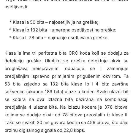
osetljivosti:
* Klasa Ia 50 bita – najosetljivija na greške;
* Klasa Ib 132 bita – umerena osetljivost na greške;
* Klasa II 78 bita – najmanje osetljiva na greške.
Klasa Ia ima tri paritetna bita CRC koda koji se dodaju za
detekciju greške. Ukoliko se greška detektuje okvir se
proglašava neispravnim, odbacuje se i zamenjuje
predjašnjim ispravno primljenim prigušenim okvirom. Ta
53 bita zajedno sa 132 bita klase Ib i 4 bita završne
sekvence (ukupno 189 bita) ulaze u koder. Svaki ulazni bit
se kodira na dva izlazna bita bazirana na kombinaciji
predjašnja 4 ulazna bita. Na izlazu kodera je 378 bitova,
kojima se dodaje okvir od 78 bitova preostalih iz klase II.
Tako se svakih 20 ms govora kodira sa 456 bitova, što daje
brzinu digitalnog signala od 22,8 kbps.