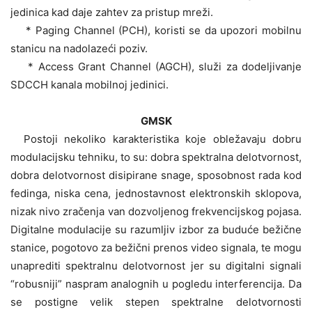
jedinica kad daje zahtev za pristup mreži.
* Paging Channel (PCH), koristi se da upozori mobilnu
stanicu na nadolazeći poziv.
* Access Grant Channel (AGCH), služi za dodeljivanje
SDCCH kanala mobilnoj jedinici.
GMSK
Postoji nekoliko karakteristika koje obležavaju dobru
modulacijsku tehniku, to su: dobra spektralna delotvornost,
dobra delotvornost disipirane snage, sposobnost rada kod
fedinga, niska cena, jednostavnost elektronskih sklopova,
nizak nivo zračenja van dozvoljenog frekvencijskog pojasa.
Digitalne modulacije su razumljiv izbor za buduće bežične
stanice, pogotovo za bežični prenos video signala, te mogu
unaprediti spektralnu delotvornost jer su digitalni signali
“robusniji” naspram analognih u pogledu interferencija. Da
se postigne velik stepen spektralne delotvornosti