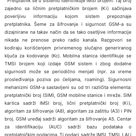
Pretplatnik se u sistemu identifikuje IMSI brojem. Taj broj
zajedno sa ličnim pretplatničkim brojem (Ki) sačinjava
poverljivu informaciju kojom sistem prepoznaje
pretplatnika. Šeme za šifrovanje i sigurnost GSM-a su
dizajnirane na takav način da se tako osetljive informacije
nikada ne prenose preko radio kanala. Razgovori se
kodiraju korišćenjem privremenog slučajno generiranog
ključa za kodovanje (Kc). Mobilna stanica identifikuje se
TMSI brojem koji izdaje GSM sistem i zbog dodatne
sigurnosti može se periodično menjati (npr. za vreme
prosleđivanja poziva po ćelijama, roaming). Sigurnosni
mehanizmi GSM-a sastavljeni su od tri različita elementa:
pretplatnički broj (SIM), GSM mobilne stanice i mreže. SIM
kartica sadrži IMSI broj, lični pretplatnički broj (Ki),
algoritam za šifrovanje (A8), algoritam za zaštitu (A3) i PIN
broj. GSM uređaj sadrži algoritam za šifrovanje A5. Centar
za identifikaciju (AUC) sadrži bazu podataka o
pretplatničkim podacima. Ti podaci sadrže IMSI, TMSI, LAI i