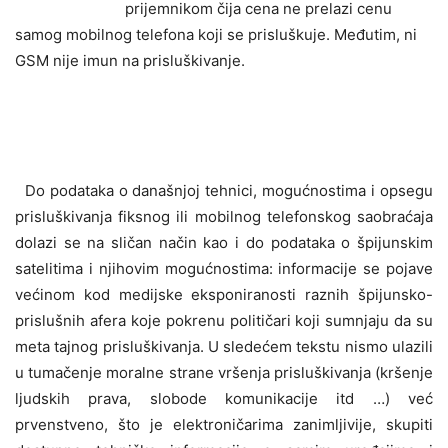
prijemnikom čija cena ne prelazi cenu
samog mobilnog telefona koji se prisluškuje. Međutim, ni
GSM nije imun na prisluškivanje.
Do podataka o današnjoj tehnici, mogućnostima i opsegu
prisluškivanja fiksnog ili mobilnog telefonskog saobraćaja
dolazi se na sličan način kao i do podataka o špijunskim
satelitima i njihovim mogućnostima: informacije se pojave
većinom kod medijske eksponiranosti raznih špijunsko-
prislušnih afera koje pokrenu političari koji sumnjaju da su
meta tajnog prisluškivanja. U sledećem tekstu nismo ulazili
u tumačenje moralne strane vršenja prisluškivanja (kršenje
ljudskih prava, slobode komunikacije itd …) već
prvenstveno, što je elektroničarima zanimljivije, skupiti