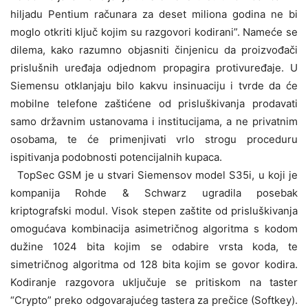
hiljadu Pentium računara za deset miliona godina ne bi
moglo otkriti ključ kojim su razgovori kodirani”. Nameće se
dilema, kako razumno objasniti činjenicu da proizvođači
prislušnih uređaja odjednom propagira protivuređaje. U
Siemensu otklanjaju bilo kakvu insinuaciju i tvrde da će
mobilne telefone zaštićene od prisluškivanja prodavati
samo državnim ustanovama i institucijama, a ne privatnim
osobama, te će primenjivati vrlo strogu proceduru
ispitivanja podobnosti potencijalnih kupaca.
TopSec GSM je u stvari Siemensov model S35i, u koji je
kompanija Rohde & Schwarz ugradila posebak
kriptografski modul. Visok stepen zaštite od prisluškivanja
omogućava kombinacija asimetričnog algoritma s kodom
dužine 1024 bita kojim se odabire vrsta koda, te
simetričnog algoritma od 128 bita kojim se govor kodira.
Kodiranje razgovora uključuje se pritiskom na taster
“Crypto” preko odgovarajućeg tastera za prečice (Softkey).