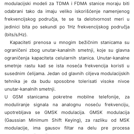
modulacijski modeli za TDMA i FDMA stanice moraju biti
odabrani tako da imaju veliko iskorišćenje namenjenog
frekvencijskog područja, te se ta delotvornost meri u
jedinici bita po sekundi po 1Hz frekvencijskog područja
(bits/s/Hz).
Kapaciteti prenosa u mnogim bežičnim stanicama su
ograničeni zbog unutar-kanalnih smetnji, koje su glavna
ograničenja kapaciteta celularnih stanica. Unutar-kanalne
smetnje rastu kad se ista noseća frekvencija koristi u
susednim ćelijama. Jedan od glavnih ciljeva modulacijskih
tehnika je da budu sposobne tolerisati visoke nivoe
unutar-kanalnih smetnji.
U GSM stanicama pokretne mobilne telefonije, za
moduliranje signala na analognu noseću frekvenciju,
upotrebljava se GMSK modulacija. GMSK modulacija
(Gaussian Minimum Shift Keying), za razliku od MSK
modulacije, ima gausov filtar na delu pre procesa