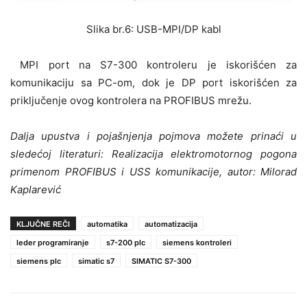
Slika br.6: USB-MPI/DP kabl
MPI port na S7-300 kontroleru je iskorišćen za
komunikaciju sa PC-om, dok je DP port iskorišćen za
priključenje ovog kontrolera na PROFIBUS mrežu.
Dalja upustva i pojašnjenja pojmova možete prinaći u
sledećoj literaturi: Realizacija elektromotornog pogona
primenom PROFIBUS i USS komunikacije, autor: Milorad
Kaplarević
KLJUČNE REČI
automatika
automatizacija
leder programiranje
s7-200 plc
siemens kontroleri
siemens plc
simatic s7
SIMATIC S7-300