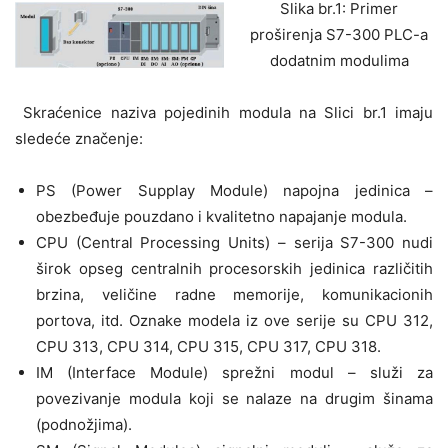
Slika br.1: Primer
proširenja S7-300 PLC-a
dodatnim modulima
Skraćenice naziva pojedinih modula na Slici br.1 imaju
sledeće značenje:
PS (Power Supplay Module) napojna jedinica –
obezbeđuje pouzdano i kvalitetno napajanje modula.
CPU (Central Processing Units) – serija S7-300 nudi
širok opseg centralnih procesorskih jedinica različitih
brzina, veličine radne memorije, komunikacionih
portova, itd. Oznake modela iz ove serije su CPU 312,
CPU 313, CPU 314, CPU 315, CPU 317, CPU 318.
IM (Interface Module) sprežni modul – služi za
povezivanje modula koji se nalaze na drugim šinama
(podnožjima).