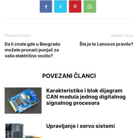
Prethodni tekst
Sledeći tekst
Da li znate gde u Beogradu
Šta je to Lencovo pravilo?
možete pronaći punjač za
vaše električno vozilo?
POVEZANI ČLANCI
Karakteristike i blok dijagram
CAN modula jednog digitalnog
signalnog procesora
Upravljanje i servo sistemi