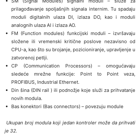
SM (Signal Modules) signalni moduli – služe za
prilagođavanje spoljašnjih signala internim. Tu spadaju
moduli digitalnih ulaza DI, izlaza DO, kao i moduli
analognih ulaza AI i izlaza AO.
FM (Function modules) funkcijski moduli – izvršavaju
složene ili vremenski kritične poslove nezavisno od
CPU-a, kao što su brojanje, pozicioniranje, upravljenje u
zatvorenoj petlji.
CP (Communication Processors) – omogućavaju
sledeće mrežne funkcije: Point to Point veza,
PROFIBUS, Industrial Ethernet.
Din šina (DIN rail ) ili podnožje koje služi za prihvatanje
novih modula.
Bas konektori (Bas connectors) – povezuju module
Ukupan broj modula koji jedan kontroler može da prihvati
je 32.