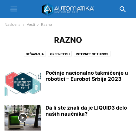
Naslovna
Vesti
Razno
RAZNO
DEŠAVANJA
GREEN TECH
INTERNET OF THINGS
KUĆNA AUTOMATIZACIJA
MIKROKONTROLERI
NOVI PROIZVODI
OBRADA SIGNALA
PROGRAMABILNA LOGIKA
RAZNO
ROBOTIKA
Počinje nacionalno takmičenje u
SENZORI
SPACE TECH
robotici – Eurobot Srbija 2023
UPRAVLJANJE PROCESIMA
VR/AR
Da li ste znali da je LIQUID3 delo
naših naučnika?