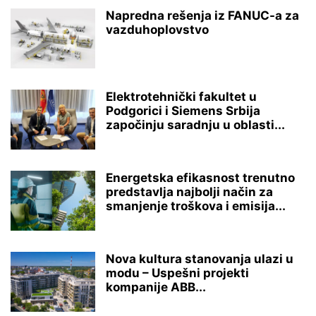
Napredna rešenja iz FANUC-a za
vazduhoplovstvo
Elektrotehnički fakultet u
Podgorici i Siemens Srbija
započinju saradnju u oblasti...
Energetska efikasnost trenutno
predstavlja najbolji način za
smanjenje troškova i emisija...
Nova kultura stanovanja ulazi u
modu – Uspešni projekti
kompanije ABB...