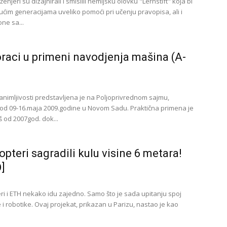
enjeri su dizajnirali i smislili hemijsku olovku "Lernstift" koja bi
ćim generacijama uveliko pomoći pri učenju pravopisa, ali i
one sa...
oraci u primeni navodjenja mašina (A-
animljivosti predstavljena je na Poljoprivrednom sajmu,
d 09-16.maja 2009.godine u Novom Sadu. Praktična primena je
š od 2007god. dok...
pteri sagradili kulu visine 6 metara!
]
i i ETH nekako idu zajedno. Samo što je sada upitanju spoj
 i robotike. Ovaj projekat, prikazan u Parizu, nastao je kao