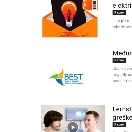
elektr
Razno
Leto je i t
takođe vrel
Međuna
Razno
Ukoliko ve
prijateljim
novo ili utv
Lernst
greške
Razno