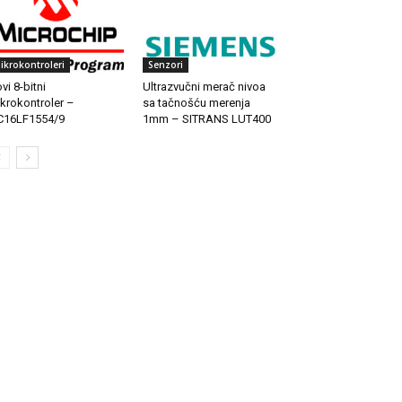
ikrokontroleri
Senzori
vi 8-bitni
Ultrazvučni merač nivoa
krokontroler –
sa tačnošću merenja
C16LF1554/9
1mm – SITRANS LUT400