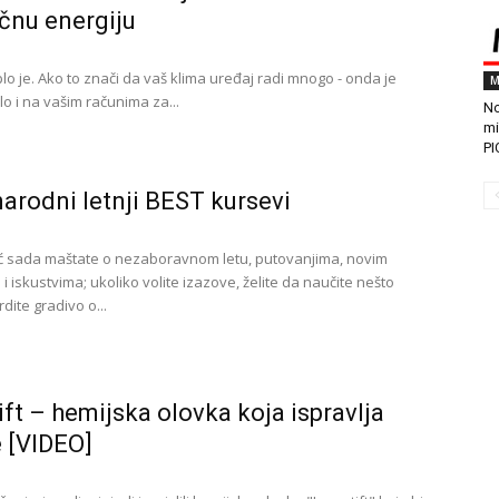
ičnu energiju
oplo je. Ako to znači da vaš klima uređaj radi mnogo - onda je
M
o i na vašim računima za...
No
mi
PI
rodni letnji BEST kursevi
ć sada maštate o nezaboravnom letu, putovanjima, novim
a i iskustvima; ukoliko volite izazove, želite da naučite nešto
rdite gradivo o...
ift – hemijska olovka koja ispravlja
 [VIDEO]