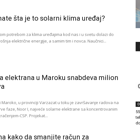
nate šta je to solarni klima uređaj?
om potrebom za klima uređajima kod nas i u svetu dolazi do
rošnja električne energije, a samim tim i novca. Naučnici...
a elektrana u Maroku snabdeva milion
va
ni Maroko, u provinciji Varzazat u toku je završavanje radova na
D
prve faze, Noor I, najveće solarne elektrane sa koncentrovanim
55
račenjem-CSP. Projekat...
te
do
na kako da smanjite račun za