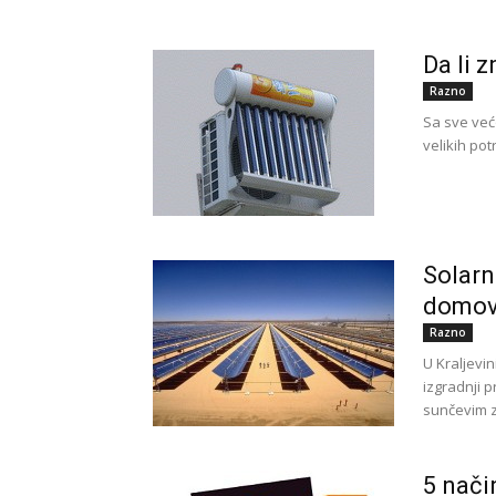
Da li z
Razno
Sa sve već
velikih pot
Solarn
domo
Razno
U Kraljevi
izgradnji 
sunčevim z
5 nači