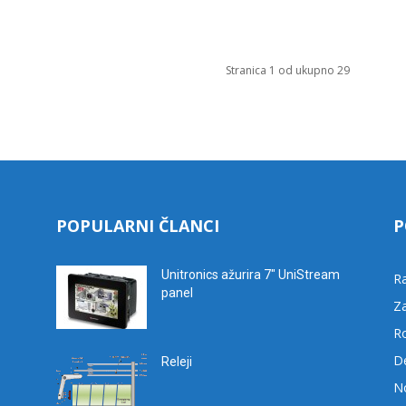
Stranica 1 od ukupno 29
POPULARNI ČLANCI
P
Unitronics ažurira 7″ UniStream
R
panel
Za
R
D
Releji
No