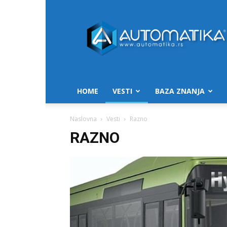
Automatika.rs
HOME
VESTI
BAZA ZNANJA
Naslovna
Vesti
Razno
RAZNO