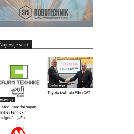
Najnovije vesti
Dešavanja
Toyota izabrala EtherCAT
ešavanja
. Međunarodni sajam
hnike i tehničkih
stignuća (UFI)