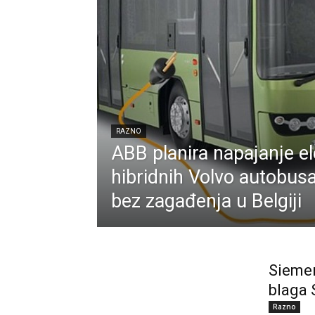
RAZNO
ABB planira napajanje el
hibridnih Volvo autobu
bez zagađenja u Belgiji
Sieme
blaga 
Razno