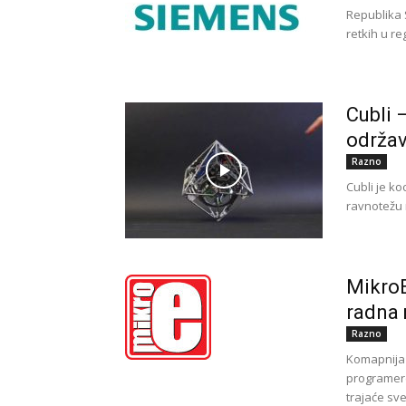
Republika 
retkih u re
Cubli 
održav
Razno
Cubli je k
ravnotežu n
MikroE
radna
Razno
Komapnija 
programere
trajaće sve.