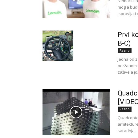
Nemački inž
mogla budu
ispravljati 
Prvi k
B-C)
Razno
Jedna od z
održanom o
zaživela jo
Quadco
[VIDEO
Razno
Quadcopter
arhitekture
saradnja...