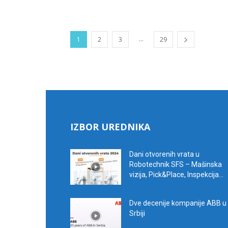
...
1
2
3
29
IZBOR UREDNIKA
Dani otvorenih vrata u
Robotechnik SFS – Mašinska
vizija, Pick&Place, Inspekcija...
Dve decenije kompanije ABB u
Srbiji