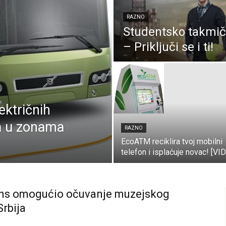
RAZNO
Studentsko takmič
– Priključi se i ti!
ektričnih
sa u zonama
RAZNO
EcoATM reciklira tvoj mobilni
telefon i isplaćuje novac! [VI
ns omogućio očuvanje muzejskog
Srbija