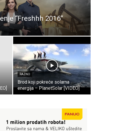
enje “Freshhh 2016”
RAZNO
Brod koji pokreće solarna
DEO]
energija – PlanetSolar [VIDEO]