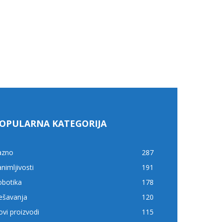
OPULARNA KATEGORIJA
azno
287
nimljivosti
191
obotika
178
ešavanja
120
vi proizvodi
115