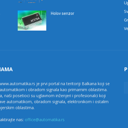
Up
Sv
a
Holov senzor
G
Ve
NAMA
P
www.automatika.rs je prvi portal na teritoriji Balkana koji se
 automatikom i obradom signala kao primarnim oblastima.
a, naši posetioci su uglavnom inženjeri i profesionalci koji
ave automatikom, obradom signala, elektronikom i ostalim
njerskim oblastima.
aktirajte nas:
office@automatika.rs