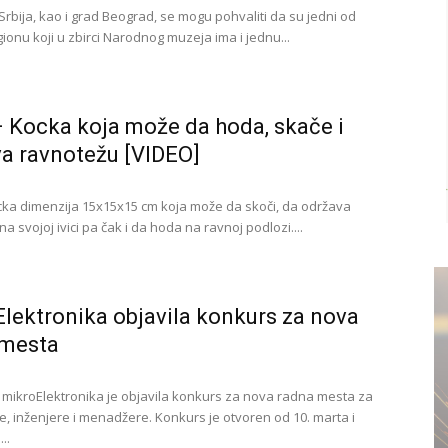
Srbija, kao i grad Beograd, se mogu pohvaliti da su jedni od
gionu koji u zbirci Narodnog muzeja ima i jednu...
– Kocka koja može da hoda, skače i
a ravnotežu [VIDEO]
ocka dimenzija 15x15x15 cm koja može da skoči, da održava
a svojoj ivici pa čak i da hoda na ravnoj podlozi....
lektronika objavila konkurs za nova
 mesta
mikroElektronika je objavila konkurs za nova radna mesta za
, inženjere i menadžere. Konkurs je otvoren od 10. marta i
..