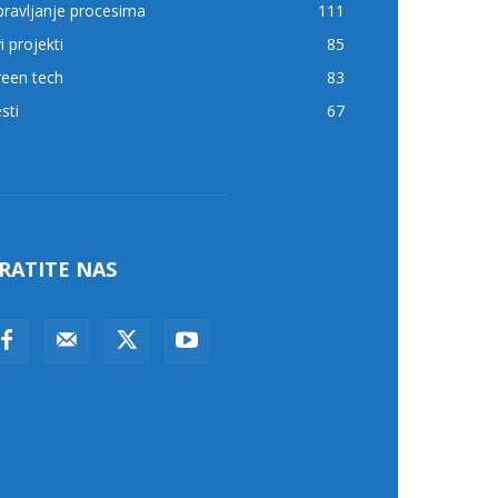
ravljanje procesima
111
i projekti
85
reen tech
83
sti
67
RATITE NAS