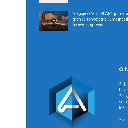
Kragujevački ELPLANT pomer
granice tehnologije i umetnosti
na svetskoj sceni
O 
Sajt 
bavi
Stog
se b
inže
Kont