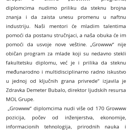
diplomcima nudimo priliku da steknu brojna
znanja i da zaista unesu promenu u naftnu
industriju. Naši mentori će mladim talentima
pomoći da postanu stručnjaci, a naša obuka će im
pomoći da usvoje nove veštine. „Growww“ nije
običan program za mlade koji su nedavno stekli
fakultetsku diplomu, već je i prilika da steknu
međunarodno i multidisciplinarno radno iskustvo
u jednoj od ključnih grana privrede“ izjavila je
Zdravka Demeter Bubalo, direktor ljudskih resursa
MOL Grupe.
„Growww“ diplomcima nudi više od 170 Growww
pozicija, počev od inženjerstva, ekonomije,
informacionih tehnologija, prirodnih nauka i