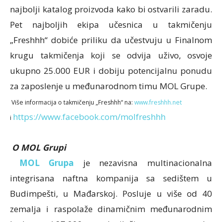
najbolji katalog proizvoda kako bi ostvarili zaradu.
Pet najboljih ekipa učesnica u takmičenju
„Freshhh“ dobiće priliku da učestvuju u Finalnom
krugu takmičenja koji se odvija uživo, osvoje
ukupno 25.000 EUR i dobiju potencijalnu ponudu
za zaposlenje u međunarodnom timu MOL Grupe.
Više informacija
o takmičenju „Freshhh“ na:
www.freshhh.net
https://www.facebook.com/molfreshhh
i
O MOL Grupi
MOL Grupa
je nezavisna multinacionalna
integrisana naftna kompanija sa sedištem u
Budimpešti, u Mađarskoj. Posluje u više od 40
zemalja i raspolaže dinamičnim međunarodnim