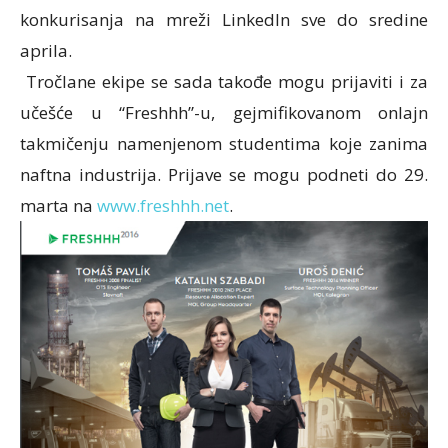
konkurisanja na mreži LinkedIn sve do sredine
aprila.
Tročlane ekipe se sada takođe mogu prijaviti i za
učešće u “Freshhh”-u, gejmifikovanom onlajn
takmičenju namenjenom studentima koje zanima
naftna industrija. Prijave se mogu podneti do 29.
marta na
www.freshhh.net
.