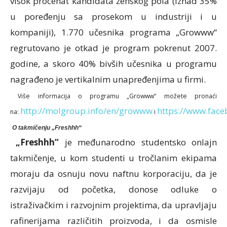
visok procenat kandidata ženskog pola (iznad 35%
u poređenju sa prosekom u industriji i u
kompaniji), 1.770 učesnika programa „Growww“
regrutovano je otkad je program pokrenut 2007.
godine, a skoro 40% bivših učesnika u programu
nagrađeno je vertikalnim unapređenjima u firmi.
Više informacija o programu „Growww“ možete pronaći
http://molgroup.info/en/growww
https://www.fac
na:
i
O takmičenju „Freshhh“
„Freshhh“
je međunarodno studentsko onlajn
takmičenje, u kom studenti u tročlanim ekipama
moraju da osnuju novu naftnu korporaciju, da je
razvijaju od početka, donose odluke o
istraživačkim i razvojnim projektima, da upravljaju
rafinerijama različitih proizvoda, i da osmisle