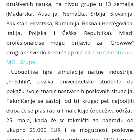
društvenih nauka, na nivou grupe u 13 zemalja
(Mađarska, Austrija, Nemačka, Srbija, Slovenija,
Pakistan, Hrvatska, Rumunija, Bosna i Hercegovina,
Italija, Poljska i Češka Republika). Mladi
profesionalcise mogu prijaviti za „Growww“
program sve do sredine aprila na
LinkedIn stranici
MOL Grupe
.
Uzbudljiva igra simulacije naftne industrije,
„Freshhh“, poziva univerzitetske studente da
pokažu svoje znanje nastvarnih poslovnih situacija.
Takmičenje se sastoji od tri kruga; pet najboljih
ekipa će se plasirati u Finale koje će seuživo održati
25. maja, kada će se takmičiti za nagradu od
ukupno 25.000 EUR i za mogućnost poslovne
ponude zarad u međunarodnom timu MOL Grupe.