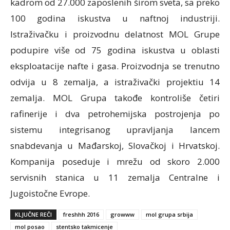
kadrom od 27.000 zaposlenih širom sveta, sa preko
100 godina iskustva u naftnoj industriji.
Istraživačku i proizvodnu delatnost MOL Grupe
podupire više od 75 godina iskustva u oblasti
eksploatacije nafte i gasa. Proizvodnja se trenutno
odvija u 8 zemalja, a istraživački projektiu 14
zemalja. MOL Grupa takođe kontroliše četiri
rafinerije i dva petrohemijska postrojenja po
sistemu integrisanog upravljanja lancem
snabdevanja u Mađarskoj, Slovačkoj i Hrvatskoj.
Kompanija poseduje i mrežu od skoro 2.000
servisnih stanica u 11 zemalja Centralne i
Jugoistočne Evrope.
KLJUČNE REČI
freshhh 2016
growww
mol grupa srbija
mol posao
stentsko takmicenje