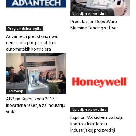
Upravljanje procesima
Predstavljen RobotWare
Machine Tending softver
Programabilna logika
Advantech predstavio novu
generaciju programabilnih
automatskih kontrolera
Dešavanja
ABB na Sajmu voda 2016 –
Inovativna rešenja za industriju
Upravljanje procesima
voda
Expirion MX sistemi za bolju
kontrolu kvaliteta u
industrijskoj proizvodnji