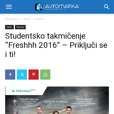
Naslovna
Vesti
Razno
Vesti
Razno
Studentsko takmičenje
“Freshhh 2016” – Priključi se
i ti!