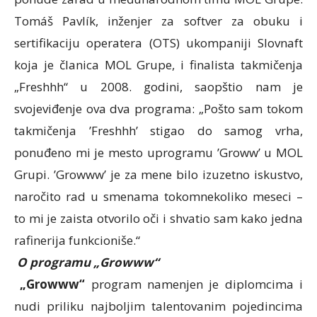
Tomáš Pavlík, inženjer za softver za obuku i
sertifikaciju operatera (OTS) ukompaniji Slovnaft
koja je članica MOL Grupe, i finalista takmičenja
„Freshhh“ u 2008. godini, saopštio nam je
svojeviđenje ova dva programa: „Pošto sam tokom
takmičenja ’Freshhh’ stigao do samog vrha,
ponuđeno mi je mesto uprogramu ’Groww’ u MOL
Grupi. ’Growww’ je za mene bilo izuzetno iskustvo,
naročito rad u smenama tokomnekoliko meseci –
to mi je zaista otvorilo oči i shvatio sam kako jedna
rafinerija funkcioniše.“
O programu „Growww“
„Growww“
program namenjen je diplomcima i
nudi priliku najboljim talentovanim pojedincima