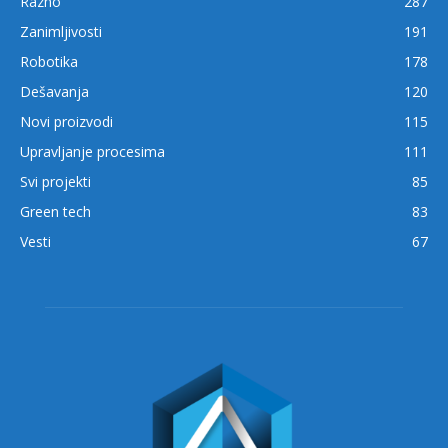
Razno
287
Zanimljivosti
191
Robotika
178
Dešavanja
120
Novi proizvodi
115
Upravljanje procesima
111
Svi projekti
85
Green tech
83
Vesti
67