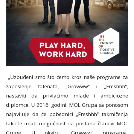
„Uzbuđeni smo što ćemo kroz naše programe za
zaposlenje talenata, „Growww“ i „Freshhh“,
nastaviti da privlačimo mlade i ambiciozne
diplomce. U 2016. godini, MOL Grupa sa ponosom
najavljuje da će pobednici „Freshhh“ takmičenja
takođe imati mogućnost da postanu članovi MOL
Grupe. U okviru „Growww“ programa,