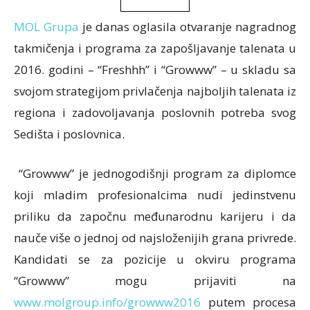
MOL Grupa
je danas oglasila otvaranje nagradnog
takmičenja i programa za zapošljavanje talenata u
2016. godini – “Freshhh” i “Growww” – u skladu sa
svojom strategijom privlačenja najboljih talenata iz
regiona i zadovoljavanja poslovnih potreba svog
Sedišta i poslovnica.
“Growww” je jednogodišnji program za diplomce
koji mladim profesionalcima nudi jedinstvenu
priliku da započnu međunarodnu karijeru i da
nauče više o jednoj od najsloženijih grana privrede.
Kandidati se za pozicije u okviru programa
“Growww” mogu prijaviti na
www.molgroup.info/growww2016
putem procesa