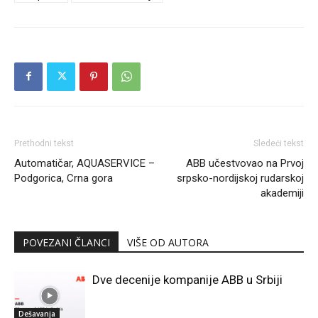
Prethodni tekst
Sledeći tekst
Automatičar, AQUASERVICE –
ABB učestvovao na Prvoj
Podgorica, Crna gora
srpsko-nordijskoj rudarskoj
akademiji
POVEZANI ČLANCI
VIŠE OD AUTORA
Dve decenije kompanije ABB u Srbiji
Dešavanja