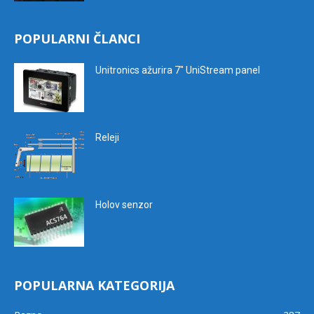
POPULARNI ČLANCI
Unitronics ažurira 7″ UniStream panel
Releji
Holov senzor
POPULARNA KATEGORIJA