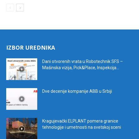
IZBOR UREDNIKA
Dani otvorenih vrata u Robotechnik SFS –
Mašinska vizija, Pick&Place, Inspekcija...
Dve decenije kompanije ABB u Srbiji
Kragujevački ELPLANT pomera granice
tehnologije i umetnosti na svetskoj sceni