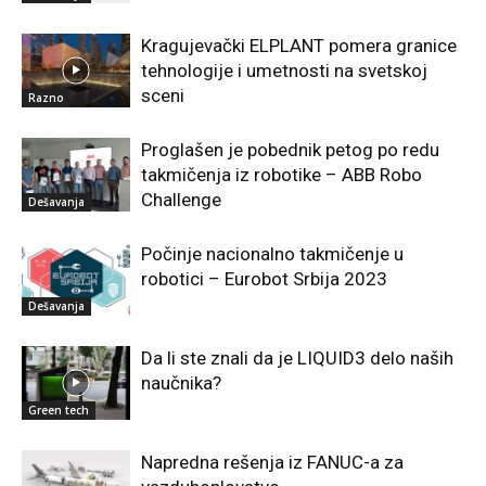
Kragujevački ELPLANT pomera granice
tehnologije i umetnosti na svetskoj
sceni
Razno
Proglašen je pobednik petog po redu
takmičenja iz robotike – ABB Robo
Challenge
Dešavanja
Počinje nacionalno takmičenje u
robotici – Eurobot Srbija 2023
Dešavanja
Da li ste znali da je LIQUID3 delo naših
naučnika?
Green tech
Napredna rešenja iz FANUC-a za