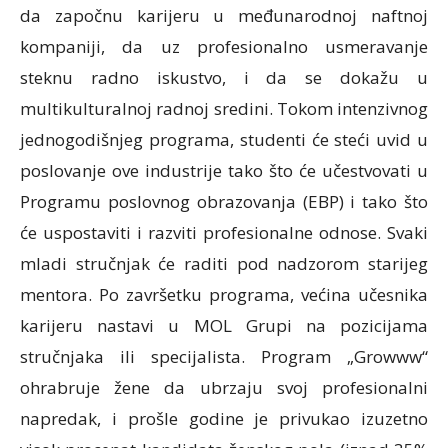
da započnu karijeru u međunarodnoj naftnoj
kompaniji, da uz profesionalno usmeravanje
steknu radno iskustvo, i da se dokažu u
multikulturalnoj radnoj sredini. Tokom intenzivnog
jednogodišnjeg programa, studenti će steći uvid u
poslovanje ove industrije tako što će učestvovati u
Programu poslovnog obrazovanja (EBP) i tako što
će uspostaviti i razviti profesionalne odnose. Svaki
mladi stručnjak će raditi pod nadzorom starijeg
mentora. Po završetku programa, većina učesnika
karijeru nastavi u MOL Grupi na pozicijama
stručnjaka ili specijalista. Program „Growww“
ohrabruje žene da ubrzaju svoj profesionalni
napredak, i prošle godine je privukao izuzetno