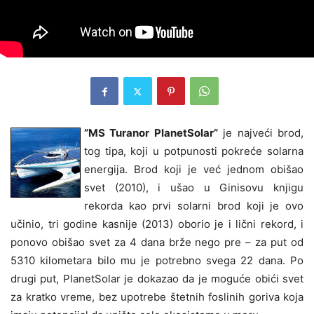
”MS Turanor PlanetSolar”
je najveći brod,
tog tipa, koji u potpunosti pokreće solarna
energija. Brod koji je već jednom obišao
svet (2010), i ušao u Ginisovu knjigu
rekorda kao prvi solarni brod koji je ovo
učinio, tri godine kasnije (2013) oborio je i lični rekord, i
ponovo obišao svet za 4 dana brže nego pre – za put od
5310 kilometara bilo mu je potrebno svega 22 dana. Po
drugi put, PlanetSolar je dokazao da je moguće obići svet
za kratko vreme, bez upotrebe štetnih foslinih goriva koja