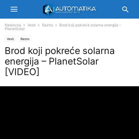
Naslovna
Vesti
Razno
Brod koji pokreće solarna energija –
PlanetSolar
Vesti
Razno
Brod koji pokreće solarna
energija – PlanetSolar
[VIDEO]