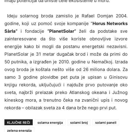
imaju potencijal da unište cele ekosisteme u moru.
Ideju solarnog broda zamislio je Rafael Domjan 2004.
godine, koji uz pomoć svoje kompanije ”
Horus Networks
Sàrla”
i fondacije
”PlanetSolar”
želi da podstake sve
zainteresovane da što više koriste obnovljive izvore
energije kako bi mogli da postanu energetski nezavisni.
PlanetSolar je 31 metar dugačak brod i može da primi do
50 putnika, a izgrađen je 2010. godine u Nemačkoj. Izrada
ovog broda je koštala nešto više od 26 miliona dolara.
Za
samo 3 godine plovidbe pet puta je upisan u Ginisovu
knjigu rekorda, uključujući i najduže prvo putovanje oko
sveta, najbrži prelazak preko Atlanskog okeana i Južnog
kineskog mora, a trenutno čeka na zvanični upis i novog
rekorda – obilazak sveta za 4 dana brže nego prvi put.
KLJUČNE REČI
solarna energija
solarni broj
solarni paneli
zelena energija