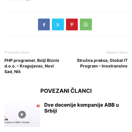
Prethodni tekst
Sledeći tekst
PHP programer, Bolji Biznis
Stručna praksa, Global IT
d.o.o. – Kragujevac, Novi
Program – Inostranstvo
Sad, Niš
POVEZANI ČLANCI
Dve decenije kompanije ABB u
Srbiji