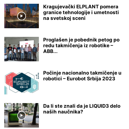
Kragujevački ELPLANT pomera
granice tehnologije i umetnosti
na svetskoj sceni
Proglašen je pobednik petog po
redu takmičenja iz robotike –
ABB...
Počinje nacionalno takmičenje u
robotici – Eurobot Srbija 2023
Da li ste znali da je LIQUID3 delo
naših naučnika?