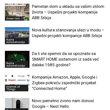
Pametan dom u skladu sa vašim stilom
života – Uspešni projekti kompanije
ABB Srbija
Green tech
Nova kultura stanovanja ulazi u modu –
Uspešni projekti kompanije ABB Srbija
Kućna
automatizacija
Da li ste spemni da se upoznate sa
SMART HOME sistemom iz sada već
Kućna
daleke 1985.godine?
automatizacija
Kompanije Amazon, Apple, Google i
Zigbee pokreću zajednički projekat
Internet of
”Connected Home”
Things
Novo pametno zvono nam donosi
Google – Nest Hello