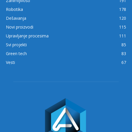
Zanimljivosti
191
Robotika
178
Dešavanja
120
Novi proizvodi
115
Upravljanje procesima
111
Svi projekti
85
Green tech
83
Vesti
67