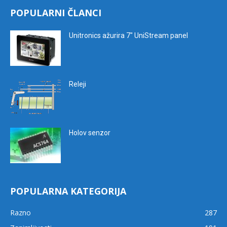
POPULARNI ČLANCI
Unitronics ažurira 7″ UniStream panel
Releji
Holov senzor
POPULARNA KATEGORIJA
Razno
287