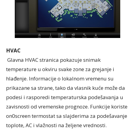
HVAC
Glavna HVAC stranica pokazuje snimak
temperature u okviru svake zone za grejanje i
hlađenje. Informacije o lokalnom vremenu su
prikazane sa strane, tako da vlasnik kuće može da
podesi i rasporedi temperaturska podešavanja u
zavisnosti od vremenske prognoze. Funkcije koriste
on0screen termostat sa slajderima za podešavanje
toplote, AC i vlažnosti na željene vrednosti.