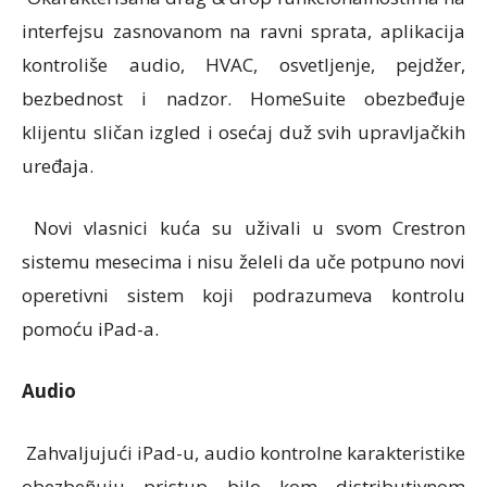
interfejsu zasnovanom na ravni sprata, aplikacija
kontroliše audio, HVAC, osvetljenje, pejdžer,
bezbednost i nadzor. HomeSuite obezbeđuje
klijentu sličan izgled i osećaj duž svih upravljačkih
uređaja.
Novi vlasnici kuća su uživali u svom Crestron
sistemu mesecima i nisu želeli da uče potpuno novi
operetivni sistem koji podrazumeva kontrolu
pomoću iPad-a.
Audio
Zahvaljujući iPad-u, audio kontrolne karakteristike
obezbeñuju pristup bilo kom distributivnom