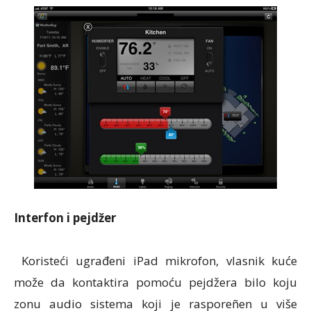
Interfon i pejdžer
Koristeći ugrađeni iPad mikrofon, vlasnik kuće
može da kontaktira pomoću pejdžera bilo koju
zonu audio sistema koji je rasporeñen u više