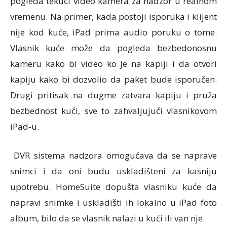
pogleda tekući video kamera za nadzor u realnom
vremenu. Na primer, kada postoji isporuka i klijent
nije kod kuće, iPad prima audio poruku o tome.
Vlasnik kuće može da pogleda bezbedonosnu
kameru kako bi video ko je na kapiji i da otvori
kapiju kako bi dozvolio da paket bude isporučen.
Drugi pritisak na dugme zatvara kapiju i pruža
bezbednost kući, sve to zahvaljujući vlasnikovom
iPad-u.
DVR sistema nadzora omogućava da se naprave
snimci i da oni budu uskladišteni za kasniju
upotrebu. HomeSuite dopušta vlasniku kuće da
napravi snimke i uskladišti ih lokalno u iPad foto
album, bilo da se vlasnik nalazi u kući ili van nje.