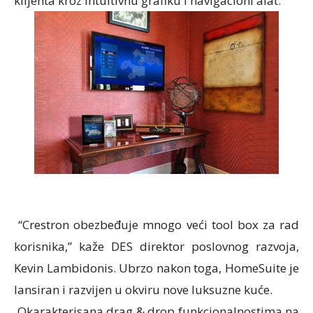
klijenta kroz intuitivnu grafiku i navigacioni alat.
“Crestron obezbeđuje mnogo veći tool box za rad
korisnika,” kaže DES direktor poslovnog razvoja,
Kevin Lambidonis. Ubrzo nakon toga, HomeSuite je
lansiran i razvijen u okviru nove luksuzne kuće.
Okarakterisana drag & drop funkcionalnostima na