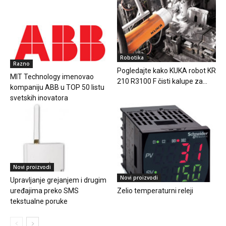
Robotika
Razno
Pogledajte kako KUKA robot KR
MIT Technology imenovao
210 R3100 F čisti kalupe za...
kompaniju ABB u TOP 50 listu
svetskih inovatora
Novi proizvodi
Novi proizvodi
Upravljanje grejanjem i drugim
Zelio temperaturni releji
uređajima preko SMS
tekstualne poruke