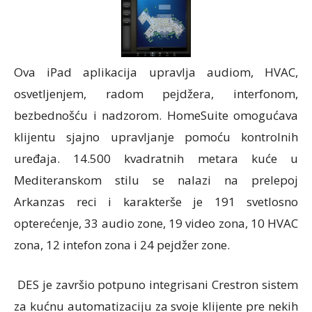
Ova iPad aplikacija upravlja audiom, HVAC,
osvetljenjem, radom pejdžera, interfonom,
bezbednošću i nadzorom. HomeSuite omogućava
klijentu sjajno upravljanje pomoću kontrolnih
uređaja. 14.500 kvadratnih metara kuće u
Mediteranskom stilu se nalazi na prelepoj
Arkanzas reci i karakterše je 191 svetlosno
opterećenje, 33 audio zone, 19 video zona, 10 HVAC
zona, 12 intefon zona i 24 pejdžer zone.
DES je završio potpuno integrisani Crestron sistem
za kućnu automatizaciju za svoje klijente pre nekih