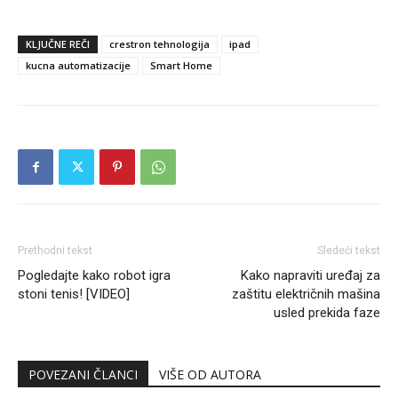
KLJUČNE REČI
crestron tehnologija
ipad
kucna automatizacije
Smart Home
Prethodni tekst
Sledeći tekst
Pogledajte kako robot igra
Kako napraviti uređaj za
stoni tenis! [VIDEO]
zaštitu električnih mašina
usled prekida faze
POVEZANI ČLANCI
VIŠE OD AUTORA