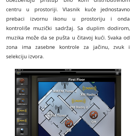
centru u prostoriji. Vlasnik kuće jednostavno
prebaci izvornu ikonu u prostoriju i onda
kontroliše muzički sadržaj. Sa duplim dodirom,
muzika može da se pušta u čitavoj kući. Svaka od
zona ima zasebne kontrole za jačinu, zvuk i
selekciju izvora.