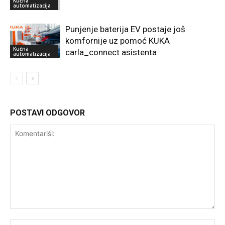
Kućna
automatizacija
Punjenje baterija EV postaje još
komfornije uz pomoć KUKA
Kućna
carla_connect asistenta
automatizacija
POSTAVI ODGOVOR