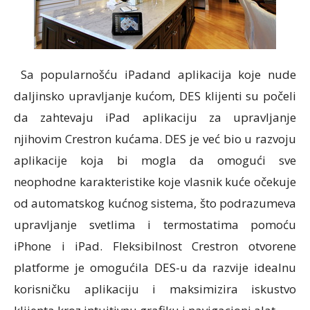
Sa popularnošću iPadand aplikacija koje nude
daljinsko upravljanje kućom, DES klijenti su počeli
da zahtevaju iPad aplikaciju za upravljanje
njihovim Crestron kućama. DES je već bio u razvoju
aplikacije koja bi mogla da omogući sve
neophodne karakteristike koje vlasnik kuće očekuje
od automatskog kućnog sistema, što podrazumeva
upravljanje svetlima i termostatima pomoću
iPhone i iPad. Fleksibilnost Crestron otvorene
platforme je omogućila DES-u da razvije idealnu
korisničku aplikaciju i maksimizira iskustvo