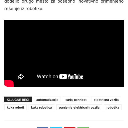
dodelio drugo mesto za posebno inovativno primenjeno
rešenje iz robotike.
KLJUČNE REČI
automatizacija
carla_connect
elektricna vozila
kuka roboti
kuka robotica
punjenje elektricnih vozila
robotika