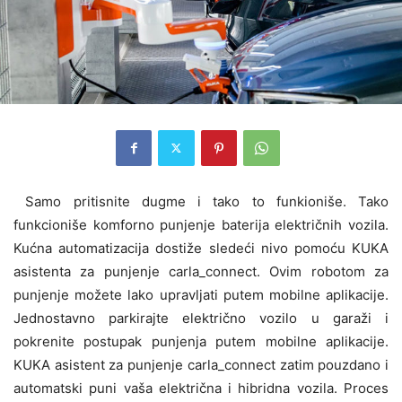
Samo pritisnite dugme i tako to funkioniše. Tako
funkcioniše komforno punjenje baterija električnih vozila.
Kućna automatizacija dostiže sledeći nivo pomoću KUKA
asistenta za punjenje carla_connect. Ovim robotom za
punjenje možete lako upravljati putem mobilne aplikacije.
Jednostavno parkirajte električno vozilo u garaži i
pokrenite postupak punjenja putem mobilne aplikacije.
KUKA asistent za punjenje carla_connect zatim pouzdano i
automatski puni vaša električna i hibridna vozila. Proces