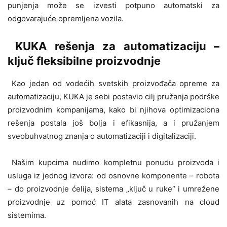
punjenja može se izvesti potpuno automatski za
odgovarajuće opremljena vozila.
KUKA rešenja za automatizaciju –
ključ fleksibilne proizvodnje
Kao jedan od vodećih svetskih proizvođača opreme za
automatizaciju, KUKA je sebi postavio cilj pružanja podrške
proizvodnim kompanijama, kako bi njihova optimizaciona
rešenja postala još bolja i efikasnija, a i pružanjem
sveobuhvatnog znanja o automatizaciji i digitalizaciji.
Našim kupcima nudimo kompletnu ponudu proizvoda i
usluga iz jednog izvora: od osnovne komponente – robota
– do proizvodnje ćelija, sistema „ključ u ruke“ i umrežene
proizvodnje uz pomoć IT alata zasnovanih na cloud
sistemima.