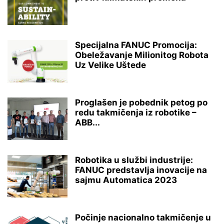
Specijalna FANUC Promocija:
Obeležavanje Milionitog Robota
Uz Velike Uštede
Proglašen je pobednik petog po
redu takmičenja iz robotike –
ABB...
Robotika u službi industrije:
FANUC predstavlja inovacije na
sajmu Automatica 2023
Počinje nacionalno takmičenje u