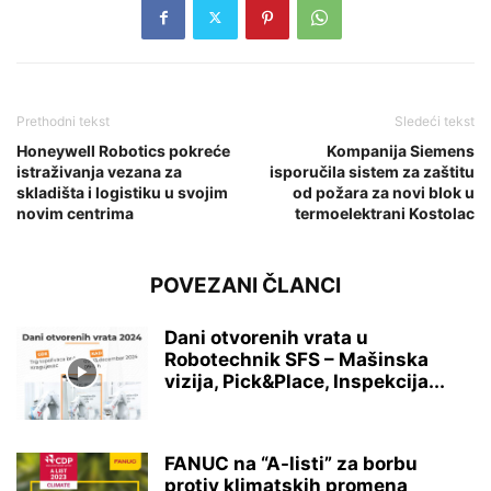
Prethodni tekst
Sledeći tekst
Honeywell Robotics pokreće
Kompanija Siemens
istraživanja vezana za
isporučila sistem za zaštitu
skladišta i logistiku u svojim
od požara za novi blok u
novim centrima
termoelektrani Kostolac
POVEZANI ČLANCI
Dani otvorenih vrata u
Robotechnik SFS – Mašinska
vizija, Pick&Place, Inspekcija...
FANUC na “A-listi” za borbu
protiv klimatskih promena