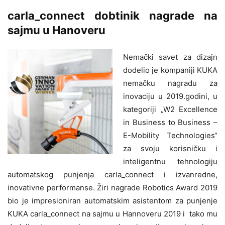
carla_connect dobtinik nagrade na
sajmu u Hanoveru
Nemački savet za dizajn
dodelio je kompaniji KUKA
nemačku nagradu za
inovaciju u 2019.godini, u
kategoriji „W2 Excellence
in Business to Business –
E-Mobility Technologies“
za svoju korisničku i
inteligentnu tehnologiju
automatskog punjenja carla_connect i izvanredne,
inovativne performanse. Žiri nagrade Robotics Award 2019
bio je impresioniran automatskim asistentom za punjenje
KUKA carla_connect na sajmu u Hannoveru 2019 i tako mu