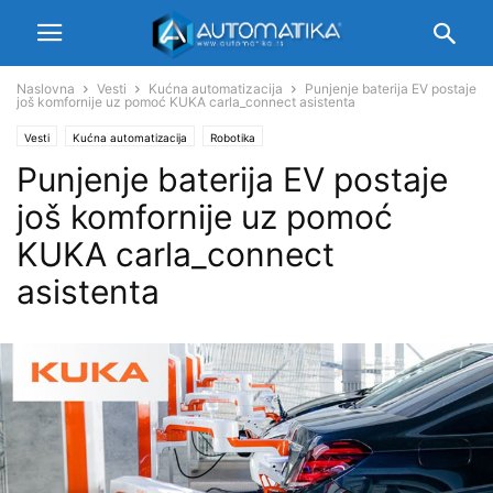
Naslovna
Vesti
Kućna automatizacija
Punjenje baterija EV postaje
još komfornije uz pomoć KUKA carla_connect asistenta
Vesti
Kućna automatizacija
Robotika
Punjenje baterija EV postaje
još komfornije uz pomoć
KUKA carla_connect
asistenta