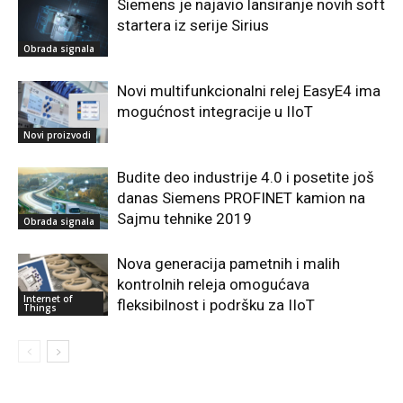
Siemens je najavio lansiranje novih soft
startera iz serije Sirius
Obrada signala
Novi multifunkcionalni relej EasyE4 ima
mogućnost integracije u IIoT
Novi proizvodi
Budite deo industrije 4.0 i posetite još
danas Siemens PROFINET kamion na
Sajmu tehnike 2019
Obrada signala
Nova generacija pametnih i malih
kontrolnih releja omogućava
Internet of
fleksibilnost i podršku za IIoT
Things