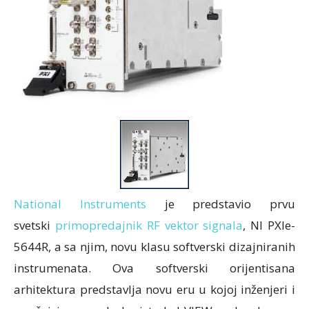
National Instruments
je predstavio prvu
svetski
primopredajnik RF vektor signala
, NI PXIe-
5644R, a sa njim, novu klasu softverski dizajniranih
instrumenata. Ova softverski orijentisana
arhitektura predstavlja novu eru u kojoj inženjeri i