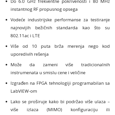
Do 6.0 GHz frekventne pokrivenosti i 80 MHz
instantnog RF propusnog opsega
Vodeće industrijske performanse za testiranje
najnovijih bežičnih standarda kao što su
802.11ac i LTE
Više od 10 puta brža merenja nego kod
uporedivih rešenja
Može da zameni više tradicionalnih
instrumenata u smislu cene i veličine
Izgrađen na FPGA tehnologiji programabilan sa
LabVIEW-om
Lako se proširuje kako bi podržao više ulaza –
više izlaza (MIMO) konfiguraciju ili