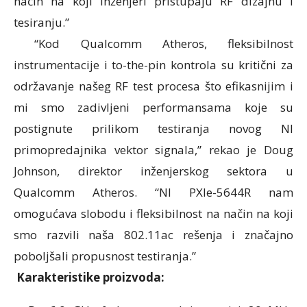
način na koji inženjeri pristupaju RF dizajnu i
tesiranju.”
“Kod Qualcomm Atheros, fleksibilnost
instrumentacije i to-the-pin kontrola su kritični za
održavanje našeg RF test procesa što efikasnijim i
mi smo zadivljeni performansama koje su
postignute prilikom testiranja novog NI
primopredajnika vektor signala,” rekao je Doug
Johnson, direktor inženjerskog sektora u
Qualcomm Atheros. “NI PXIe-5644R nam
omogućava slobodu i fleksibilnost na način na koji
smo razvili naša 802.11ac rešenja i značajno
poboljšali propusnost testiranja.”
Karakteristike proizvoda: