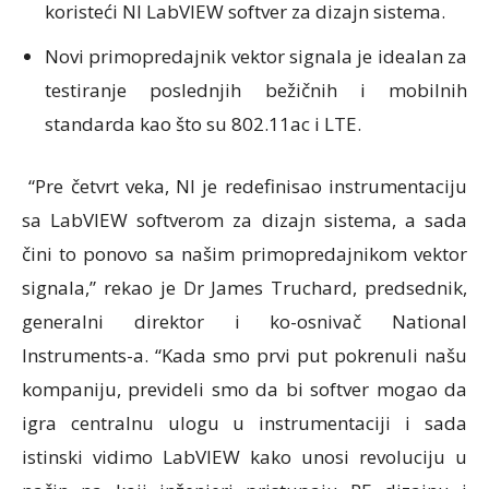
koristeći NI LabVIEW softver za dizajn sistema.
Novi primopredajnik vektor signala je idealan za
testiranje poslednjih bežičnih i mobilnih
standarda kao što su 802.11ac i LTE.
“Pre četvrt veka, NI je redefinisao instrumentaciju
sa LabVIEW softverom za dizajn sistema, a sada
čini to ponovo sa našim primopredajnikom vektor
signala,” rekao je Dr James Truchard, predsednik,
generalni direktor i ko-osnivač National
Instruments-a. “Kada smo prvi put pokrenuli našu
kompaniju, prevideli smo da bi softver mogao da
igra centralnu ulogu u instrumentaciji i sada
istinski vidimo LabVIEW kako unosi revoluciju u