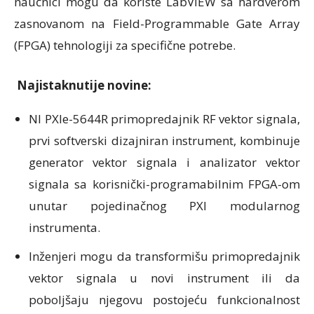
naučnici mogu da koriste LabVIEW sa hardverom
zasnovanom na Field-Programmable Gate Array
(FPGA) tehnologiji za specifične potrebe.
Najistaknutije novine:
NI PXIe-5644R primopredajnik RF vektor signala,
prvi softverski dizajniran instrument, kombinuje
generator vektor signala i analizator vektor
signala sa korisnički-programabilnim FPGA-om
unutar pojedinačnog PXI modularnog
instrumenta.
Inženjeri mogu da transformišu primopredajnik
vektor signala u novi instrument ili da
poboljšaju njegovu postojeću funkcionalnost