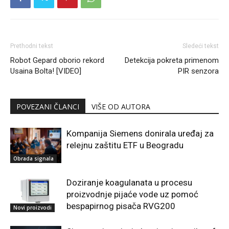
Prethodni tekst
Sledeći tekst
Robot Gepard oborio rekord
Detekcija pokreta primenom
Usaina Bolta! [VIDEO]
PIR senzora
POVEZANI ČLANCI
VIŠE OD AUTORA
Kompanija Siemens donirala uređaj za
relejnu zaštitu ETF u Beogradu
Obrada signala
Doziranje koagulanata u procesu
proizvodnje pijaće vode uz pomoć
bespapirnog pisača RVG200
Novi proizvodi