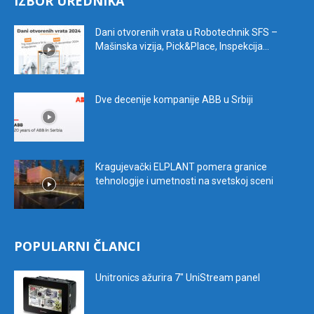
IZBOR UREDNIKA
Dani otvorenih vrata u Robotechnik SFS –
Mašinska vizija, Pick&Place, Inspekcija...
Dve decenije kompanije ABB u Srbiji
Kragujevački ELPLANT pomera granice
tehnologije i umetnosti na svetskoj sceni
POPULARNI ČLANCI
Unitronics ažurira 7″ UniStream panel