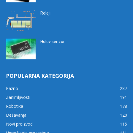
Releji
Holov senzor
POPULARNA KATEGORIJA
Razno
287
Zanimljivosti
191
Robotika
178
Dešavanja
120
Novi proizvodi
115
Upravljanje procesima
111