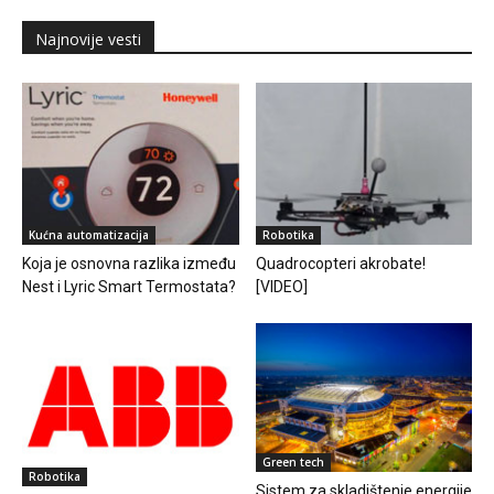
Najnovije vesti
Kućna automatizacija
Robotika
Koja je osnovna razlika između
Quadrocopteri akrobate!
Nest i Lyric Smart Termostata?
[VIDEO]
Green tech
Robotika
Sistem za skladištenje energije