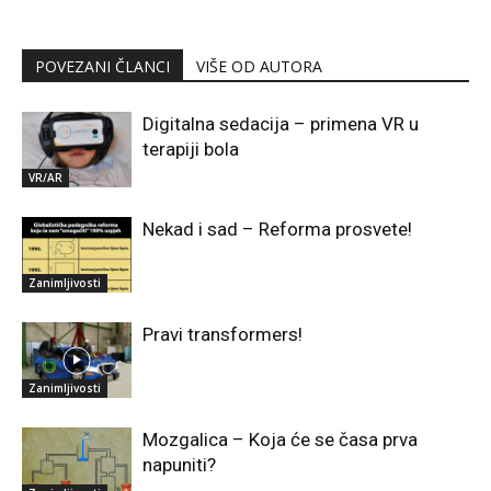
POVEZANI ČLANCI
VIŠE OD AUTORA
Digitalna sedacija – primena VR u
terapiji bola
VR/AR
Nekad i sad – Reforma prosvete!
Zanimljivosti
Pravi transformers!
Zanimljivosti
Mozgalica – Koja će se časa prva
napuniti?