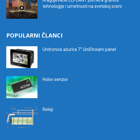
Kragujevački ELPLANT pomera granice
tehnologije i umetnosti na svetskoj sceni
POPULARNI ČLANCI
Unitronics ažurira 7″ UniStream panel
Holov senzor
Releji