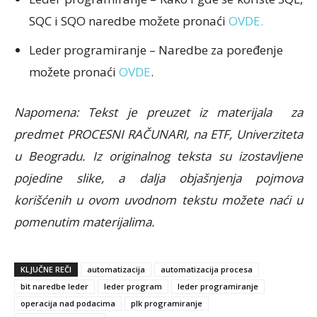
SQC i SQO naredbe možete pronaći
OVDE.
Leder programiranje – Naredbe za poređenje
možete pronaći
OVDE
.
Napomena: Tekst je preuzet iz materijala za
predmet PROCESNI RAČUNARI, na ETF, Univerziteta
u Beogradu. Iz originalnog teksta su izostavljene
pojedine slike, a dalja objašnjenja pojmova
korišćenih u ovom uvodnom tekstu možete naći u
pomenutim materijalima.
KLJUČNE REČI
automatizacija
automatizacija procesa
bit naredbe leder
leder program
leder programiranje
operacija nad podacima
plk programiranje