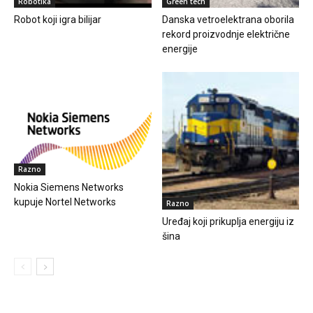
Robotika
Green tech
Robot koji igra bilijar
Danska vetroelektrana oborila
rekord proizvodnje električne
energije
Razno
Nokia Siemens Networks
kupuje Nortel Networks
Razno
Uređaj koji prikuplja energiju iz
šina