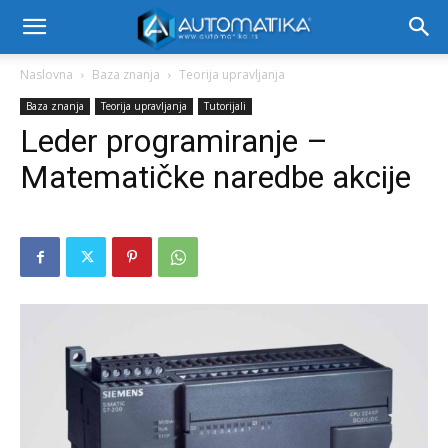
Naslovna
Baza znanja
Teorija upravljanja
Baza znanja
Teorija upravljanja
Tutorijali
Leder programiranje –
Matematičke naredbe akcije