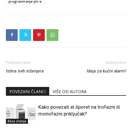
programiranje plc-a
Prethodni tekst
Sledeći tekst
Istina svih inženjera
Ideja za kućni alarm!
POVEZANI ČLANCI
VIŠE OD AUTORA
Kako povezati el.šporet na trofazni ili
monofazni priključak?
Baza znanja