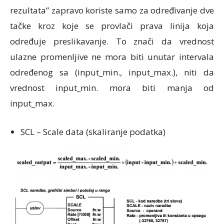
rezultata” zapravo koriste samo za određivanje dve
tačke kroz koje se provlači prava linija koja
određuje preslikavanje. To znači da vrednost
ulazne promenljive ne mora biti unutar intervala
određenog sa (input_min., input_max.), niti da
vrednost input_min. mora biti manja od
input_max.
SCL – Scale data (skaliranje podatka)