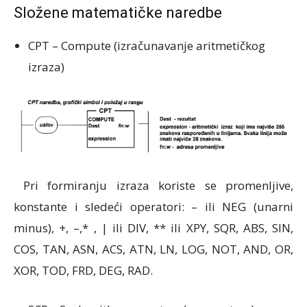
Složene matematičke naredbe
CPT – Compute (izračunavanje aritmetičkog
izraza)
Pri formiranju izraza koriste se promenljive,
konstante i sledeći operatori: – ili NEG (unarni
minus), +, –,* , | ili DIV, ** ili XPY, SQR, ABS, SIN,
COS, TAN, ASN, ACS, ATN, LN, LOG, NOT, AND, OR,
XOR, TOD, FRD, DEG, RAD.