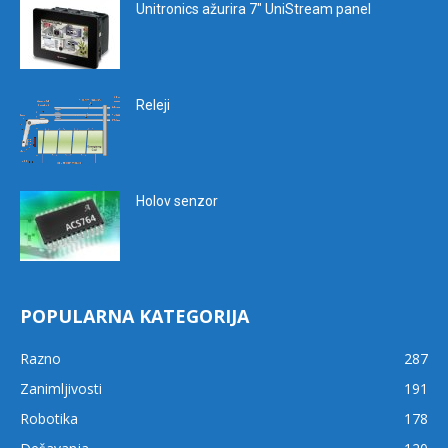
Unitronics ažurira 7″ UniStream panel
Releji
Holov senzor
POPULARNA KATEGORIJA
Razno
287
Zanimljivosti
191
Robotika
178