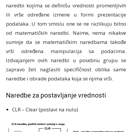
naredbi kojima se definišu vrednosti promenljivih
ili vrše određene izmene u formi prezentacije
podataka. U tom smislu one se ne razlikuju bitno
od matematičkih naredbi. Naime, nema nikakve
sumnje da se matematičkim naredbama takođe
vrši određena manipulacija sa podacima.
Izdvajanjem ovih naredbi u posebnu grupu se
zapravo želi naglasiti specifičnost oblika same
naredbe i obrade podataka koja se njima vrši.
Naredbe za postavljanje vrednosti
CLR – Clear (postavi na nulu)