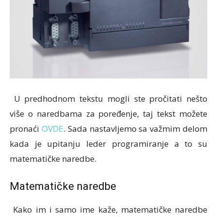
U predhodnom tekstu mogli ste pročitati nešto
više o naredbama za poređenje, taj tekst možete
pronaći
OVDE
. Sada nastavljemo sa važmim delom
kada je upitanju leder programiranje a to su
matematičke naredbe.
Matematičke naredbe
Kako im i samo ime kaže, matematičke naredbe