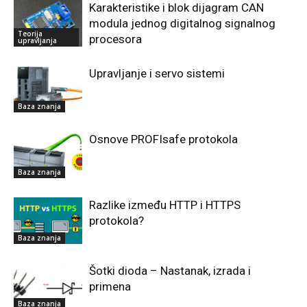
Karakteristike i blok dijagram CAN
modula jednog digitalnog signalnog
Teorija
procesora
upravljanja
Upravljanje i servo sistemi
Baza znanja
Osnove PROFIsafe protokola
Baza znanja
Razlike između HTTP i HTTPS
protokola?
Baza znanja
Šotki dioda – Nastanak, izrada i
primena
Baza znanja