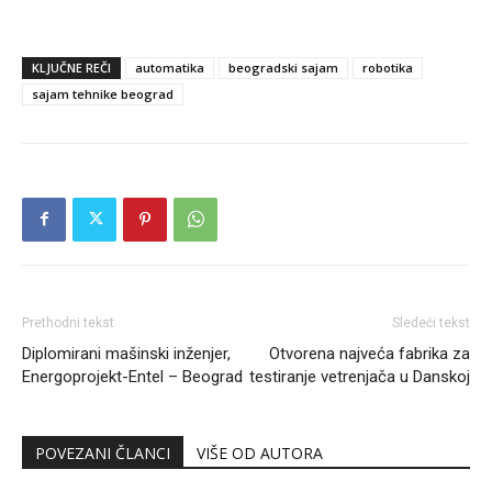
KLJUČNE REČI
automatika
beogradski sajam
robotika
sajam tehnike beograd
Prethodni tekst
Sledeći tekst
Diplomirani mašinski inženjer,
Otvorena najveća fabrika za
Energoprojekt-Entel – Beograd
testiranje vetrenjača u Danskoj
POVEZANI ČLANCI
VIŠE OD AUTORA