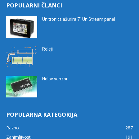
POPULARNI ČLANCI
Unitronics ažurira 7″ UniStream panel
Releji
Holov senzor
POPULARNA KATEGORIJA
Razno
287
Zanimljivosti
191