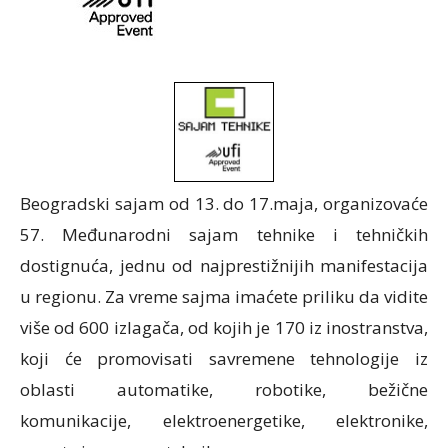
Beogradski sajam od 13. do 17.maja, organizovaće
57. Međunarodni sajam tehnike i tehničkih
dostignuća, jednu od najprestižnijih manifestacija
u regionu. Za vreme sajma imaćete priliku da vidite
više od 600 izlagača, od kojih je 170 iz inostranstva,
koji će promovisati savremene tehnologije iz
oblasti automatike, robotike, bežične
komunikacije, elektroenergetike, elektronike,