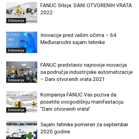
FANUC Srbija: DANI OTVORENIH VRATA
2022
Dešavanja
Inovacije pred vašim očima – 64.
Međunarodni sajam tehnike
Dešavanja
FANUC predstavio najnovije inovacije
sa područja industrijske automatizacije
– Dani otvorenih vrata 2021
Dešavanja
Kompanija FANUC Vas poziva da
posetite ovogodišnju manifestaciju
”Dani otvorenih vrata”
Dešavanja
Sajam tehnike pomeren za septembar
2020.godine