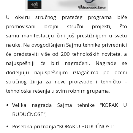
U okviru stručnog pratećeg programa biće
promovisani brojni stručni projekti, što
samu manifestaciju čini još prestižnijom u svetu
nauke. Na ovogodišnjem Sajmu tehnike privrednici
će predstaviti više od 200 tehnoloških noviteta, a
najuspešniji će biti nagrađeni. Nagrade se
dodeljuju najuspešnijim izlagačima po oceni
stručnog žirija za nove proizvode i tehničko –
tehnološka rešenja u svim robnim grupama.
Velika nagrada Sajma tehnike “KORAK U
BUDUĆNOST”,
Posebna priznanja “KORAK U BUDUĆNOST”.