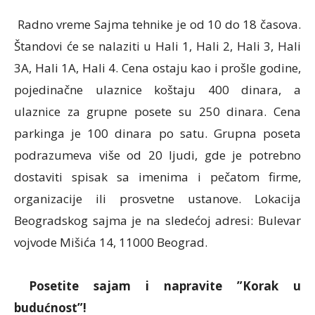
Radno vreme Sajma tehnike je od 10 do 18 časova.
Štandovi će se nalaziti u Hali 1, Hali 2, Hali 3, Hali
3A, Hali 1A, Hali 4. Cena ostaju kao i prošle godine,
pojedinačne ulaznice koštaju 400 dinara, a
ulaznice za grupne posete su 250 dinara. Cena
parkinga je 100 dinara po satu. Grupna poseta
podrazumeva više od 20 ljudi, gde je potrebno
dostaviti spisak sa imenima i pečatom firme,
organizacije ili prosvetne ustanove. Lokacija
Beogradskog sajma je na sledećoj adresi: Bulevar
vojvode Mišića 14, 11000 Beograd.
Posetite sajam i napravite ”Korak u
budućnost”!