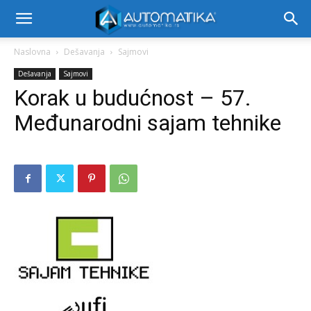
Naslovna
Dešavanja
Sajmovi
Dešavanja
Sajmovi
Korak u budućnost – 57.
Međunarodni sajam tehnike