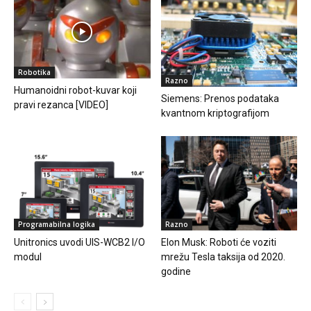
Robotika
Razno
Humanoidni robot-kuvar koji
Siemens: Prenos podataka
pravi rezanca [VIDEO]
kvantnom kriptografijom
Programabilna logika
Razno
Unitronics uvodi UIS-WCB2 I/O
Elon Musk: Roboti će voziti
modul
mrežu Tesla taksija od 2020.
godine