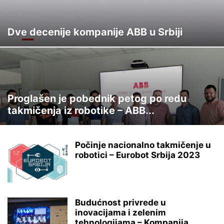
Dve decenije kompanije ABB u Srbiji
Proglašen je pobednik petog po redu
takmičenja iz robotike – ABB...
Počinje nacionalno takmičenje u
robotici – Eurobot Srbija 2023
Budućnost privrede u
inovacijama i zelenim
tehnologijama – Kompanija