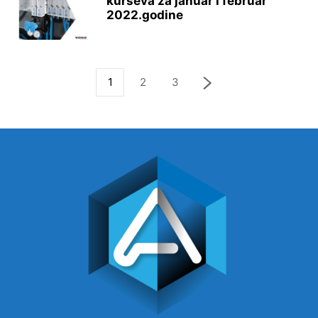
kurseva za januar i februar
2022.godine
1
2
3