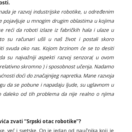
sti.
mada je razvoj industrijske robotike, u određenim
se pojavljuje u mnogim drugim oblastima u kojima
e reći da roboti izlaze iz fabričkih hala i ulaze u
to su računari ušli u naš život i postali skoro
biti svuda oko nas. Kojom brzinom će se to desiti
 da su najvažniji aspekti razvoj senzora( u ovom
 relativno skromno ) i sposobnost učenja. Nadamo
ućnosti doći do značajnijeg napretka. Mane razvoja
ogu da se pobune i napadaju ljude, su uglavnom u
 daleko od tih problema da nije realno o njima
ća zvati “Srpski otac robotike”?
, već i svetske. On je jedan od naučnika koji je