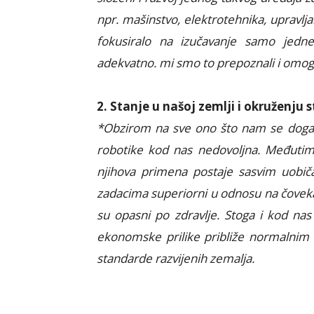
npr. mašinstvo, elektrotehnika, upravlj
fokusiralo na izučavanje samo jedn
adekvatno. mi smo to prepoznali i omog
2. Stanje u našoj zemlji i okruženju 
*Obzirom na sve ono što nam se događa
robotike kod nas nedovoljna. Međutim, 
njihova primena postaje sasvim uobi
zadacima superiorni u odnosu na čovek
su opasni po zdravlje. Stoga i kod nas
ekonomske prilike približe normalnim 
standarde razvijenih zemalja.