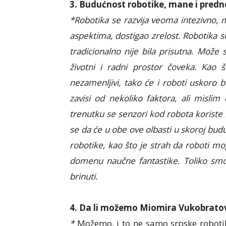
3. Budućnost robotike, mane i predno
*Robotika se razvija veoma intezivno, 
aspektima, dostigao zrelost. Robotika 
tradicionalno nije bila prisutna. Može s
životni i radni prostor čoveka. Kao š
nezamenljivi, tako će i roboti uskoro 
zavisi od nekoliko faktora, ali mislim
trenutku se senzori kod robota koriste
se da će u obe ove olbasti u skoroj bud
robotike, kao što je strah da roboti m
domenu naučne fantastike. Toliko smo
brinuti.
4. Da li možemo Miomira Vukobratovi
*
Možemo, i to ne samo srpske robotike