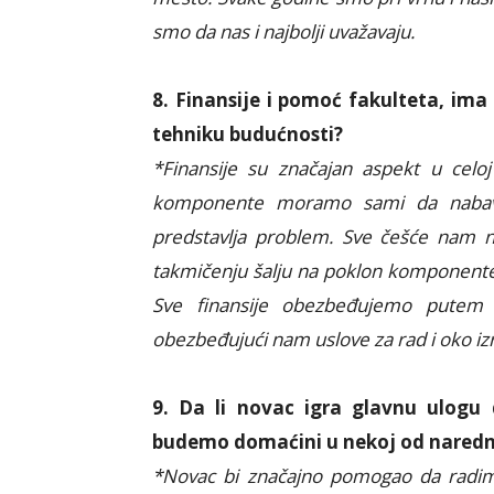
smo da nas i najbolji uvažavaju.
8. Finansije i pomoć fakulteta, ima 
tehniku budućnosti?
*Finansije su značajan aspekt u celoj
komponente moramo sami da nabavl
predstavlja problem. Sve češće nam na
takmičenju šalju na poklon komponente 
Sve finansije obezbeđujemo putem 
obezbeđujući nam uslove za rad i oko i
9. Da li novac igra glavnu ulogu
budemo domaćini u nekoj od nared
*Novac bi značajno pomogao da radimo