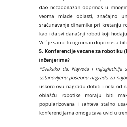
dao nezaobilazan doprinos u mnogim 
veoma mlade oblasti, značajno u
sračunavanje dinamike pri kretanju ro
kao i da svi današnji roboti koji hodaju
Već je samo to ogroman doprinos a bilo 
5. Konferencije vezane za robotiku (
inženjerima
?
*Svakako da. Najveća i najuglednija 
ustanovljenu posebnu nagradu za najbolj
uskoro ovu nagradu dobiti i neki od na
oblašću robotike moraju biti mak
popularizovana i zahteva stalno usa
konferencijama omogućava uvid u tren