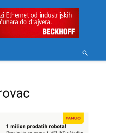
orovac