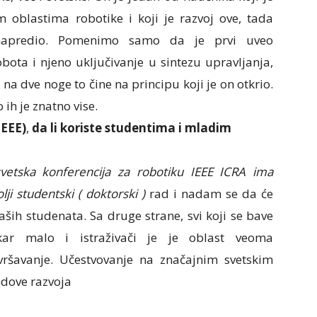
oblastima robotike i koji je razvoj ove, tada
napredio. Pomenimo samo da je prvi uveo
bota i njeno uključivanje u sintezu upravljanja,
 na dve noge to čine na principu koji je on otkrio.
ih je znatno vise.
IEEE)
,
da li koriste studentima i mladim
svetska konferencija za robotiku IEEE ICRA ima
i studentski ( doktorski )
rad i nadam se da će
ših studenata. Sa druge strane, svi koji se bave
ar malo i istraživači je je oblast veoma
vršavanje. Učestvovanje na značajnim svetskim
dove razvoja