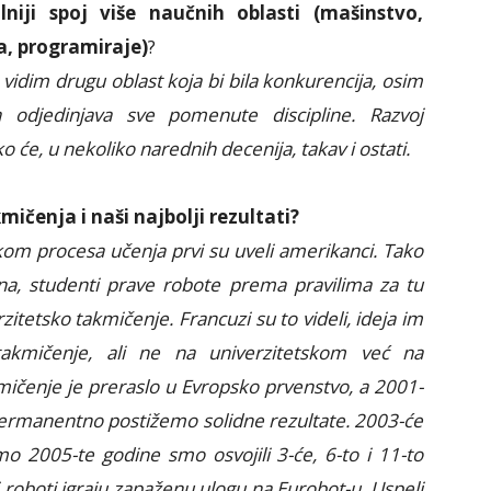
niji spoj više naučnih oblasti (mašinstvo,
a, programiraje)
?
vidim drugu oblast koja bi bila konkurencija, osim
odjedinjava sve pomenute discipline. Razvoj
 će, u nekoliko narednih decenija, takav i ostati.
ičenja i naši najbolji rezultati?
kom procesa učenja prvi su uveli amerikanci. Tako
na, studenti prave robote prema pravilima za tu
zitetsko takmičenje. Francuzi su to videli, ideja im
 takmičenje, ali ne na univerzitetskom već na
ičenje je preraslo u Evropsko prvenstvo, a 2001-
i permanentno postižemo solidne rezultate. 2003-će
o 2005-te godine smo osvojili 3-će, 6-to i 11-to
 roboti igraju zapaženu ulogu na Eurobot-u. Uspeli