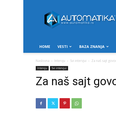
Automatika.rs
HOME
VESTI
BAZA ZNANJA
Naslovna
Intervju
Svi intervjui
Za naš sajt govo
Intervju
Svi intervjui
Za naš sajt govo