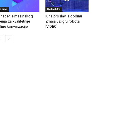
azno
Robotika
rišćenje mašinskog
Kina proslavila godinu
enja za kvalitetnije
Zmaja uz igru robota
line konverzacije
[VIDEO]