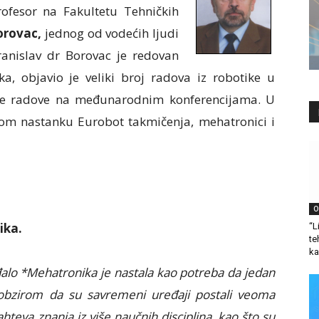
rofesor na Fakultetu Tehničkih
Borovac,
jednog od vodećih ljudi
ranislav dr Borovac je redovan
a, objavio je veliki broj radova iz robotike u
je radove na međunarodnim konferencijama. U
om nastanku Eurobot takmičenja, mehatronici i
O
ika.
“L
te
ka
đalo
*Mehatronika je nastala kao potreba da jedan
 obzirom da su savremeni uređaji postali veoma
ahteva znanja iz više naučnih disciplina, kao što su