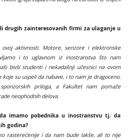
li drugih zainteresovanih firmi za ulaganje u
 ovoj aktivnosti. Motore, senzore i elektronske
jamo i to uglavnom iz inostranstva što nam
ši bivši studenti i nekadašnji učesnici na ovom
koje su uspeli da nabave, i to nam je dragoceno.
sponzorskih priloga, a Fakultet nam pomaže
zrade neophodnih delova.
 da imamo pobednika u inostranstvu tj. da
nih godina?
 rasterećenije i da nam bude lakše, ali to nije