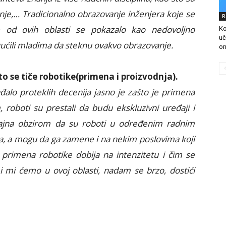
anje,… Tradicionalno obrazovanje inženjera koje se
R
e od ovih oblasti se pokazalo kao nedovoljno
Ko
uč
ućili mladima da steknu ovakvo obrazovanje.
on
sto se tiče robotike(primena i proizvodnja).
lo proteklih decenija jasno je zašto je primena
roboti su prestali da budu ekskluzivni uređaji i
čajna obzirom da su roboti u određenim radnim
a, a mogu da ga zamene i na nekim poslovima koji
 primena robotike dobija na intenzitetu i čim se
i mi ćemo u ovoj oblasti, nadam se brzo, dostići