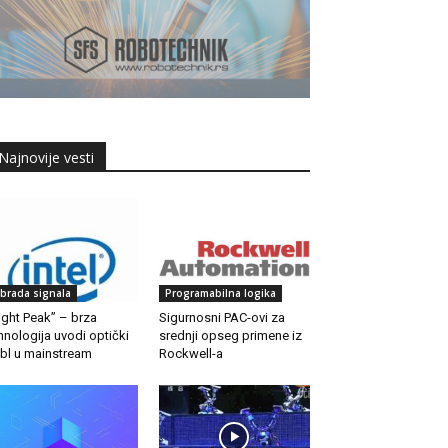
Najnovije vesti
brada signala
Programabilna logika
ight Peak” – brza
Sigurnosni PAC-ovi za
hnologija uvodi optički
srednji opseg primene iz
bl u mainstream
Rockwell-a