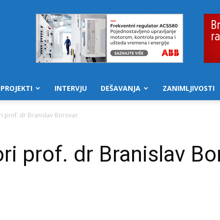
PROJEKTI
INTERVJU
DEŠAVANJA
ZANIMLJIVOSTI
ri prof. dr Branislav Borovac
ri prof. dr Branislav B