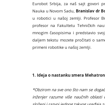
Eurobot Srbija, za naš sajt govori p
Nauka u Novom Sadu,
Branislav dr 
u robotici u našoj zemlji. Profesor B
profesor na Fakultetu Tehničkih nauk
mnogim časopisima i predstavio svo
daljem tekstu mozete pročitati o sam
primeni robotike u našoj zemlji.
1. Ideja o nastanku smera Mehatron
*Obzirom na sve ono što nam se doga
inženjer razume više naučnih oblasti
složeni i razvoj jednog takvog uređaja z