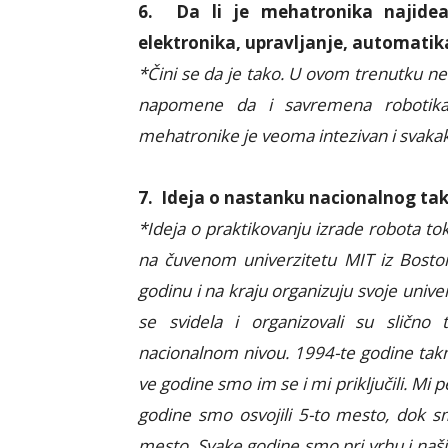
6.
Da li je mehatronika najideal
elektronika, upravljanje, automatik
*Čini se da je tako. U ovom trenutku ne 
napomene da i savremena robotika 
mehatronike je veoma intezivan i svakako
7.
Ideja o nastanku nacionalnog takm
*Ideja o praktikovanju izrade robota to
na čuvenom univerzitetu MIT iz Bosto
godinu i na kraju organizuju svoje univer
se svidela i organizovali su slično
nacionalnom nivou. 1994-te godine takm
ve godine smo im se i mi priključili. M
godine smo osvojili 5-to mesto, dok sm
mesto. Svake godine smo pri vrhu i naši