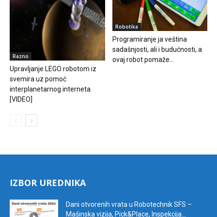
Robotika
Programiranje ja veština
sadašnjosti, ali i budućnosti, a
Razno
ovaj robot pomaže...
Upravljanje LEGO robotom iz
svemira uz pomoć
interplanetarnog interneta
[VIDEO]
IZBOR UREDNIKA
Dani otvorenih vrata u Robotechnik SFS –
Mašinska vizija, Pick&Place, Inspekcija...