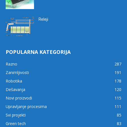
Releji
POPULARNA KATEGORIJA
Razno
287
Zanimljivosti
191
Robotika
178
Dešavanja
120
Novi proizvodi
115
Upravljanje procesima
111
Svi projekti
85
Green tech
83