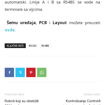
automatski. Linije A i B sa RS485 se vode na
terminale sa vijcima.
Šemu uređaja
,
PCB
i
Layout
možete preuzeti
ovde
.
KLJUČNE REČI
RS232
RS485
Prethodni tekst
Sledeći tekst
Roboti koji su obeležili
Kontrolisanje Control4