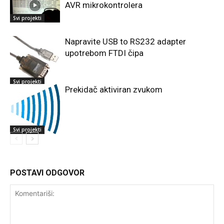
AVR mikrokontrolera
Svi projekti
Napravite USB to RS232 adapter
upotrebom FTDI čipa
Svi projekti
Prekidač aktiviran zvukom
Svi projekti
POSTAVI ODGOVOR