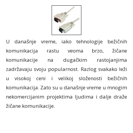
U današnje vreme, iako tehnologije bežičnih
komunikacija rastu veoma brzo, žičane
komunikacije na dugačkim rastojanjima
zadržavaju svoju popularnost. Razlog svakako leži
u visokoj ceni i velikoj složenosti bežičnih
komunikacija. Zato su u današnje vreme u mnogim
nekomercijanim projektima ljudima i dalje draže
žičane komunikacije.