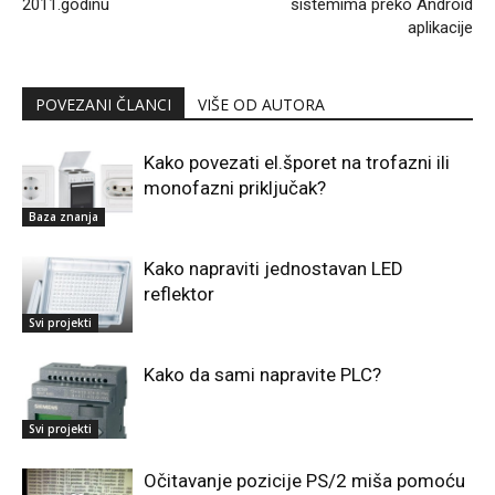
2011.godinu
sistemima preko Android
aplikacije
POVEZANI ČLANCI
VIŠE OD AUTORA
Kako povezati el.šporet na trofazni ili
monofazni priključak?
Baza znanja
Kako napraviti jednostavan LED
reflektor
Svi projekti
Kako da sami napravite PLC?
Svi projekti
Očitavanje pozicije PS/2 miša pomoću