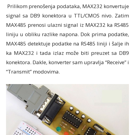
Prilikom prenošenja podataka, MAX232 konvertuje
signal sa DB9 konektora u TTL/CMOS nivo. Zatim
MAX485 prenosi ulazni signal iz MAX232 ka RS485
liniju u obliku razlike napona. Dok prima podatke,
MAX485 detektuje podatke na RS485 liniji i šalje ih
ka MAX232 i tada izlaz može biti preuzet sa DB9
konektora. Dakle, konverter sam upravlja “Receive” i
“Transmit” modovima.