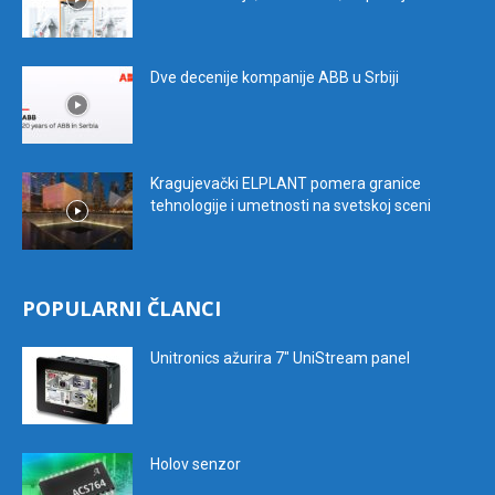
Dve decenije kompanije ABB u Srbiji
Kragujevački ELPLANT pomera granice
tehnologije i umetnosti na svetskoj sceni
POPULARNI ČLANCI
Unitronics ažurira 7″ UniStream panel
Holov senzor