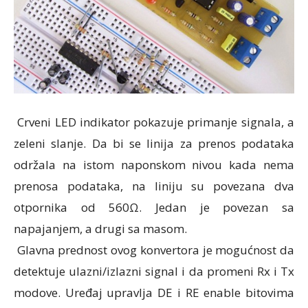
Crveni LED indikator pokazuje primanje signala, a
zeleni slanje. Da bi se linija za prenos podataka
održala na istom naponskom nivou kada nema
prenosa podataka, na liniju su povezana dva
otpornika od 560Ω. Jedan je povezan sa
napajanjem, a drugi sa masom.
Glavna prednost ovog konvertora je mogućnost da
detektuje ulazni/izlazni signal i da promeni Rx i Tx
modove. Uređaj upravlja DE i RE enable bitovima