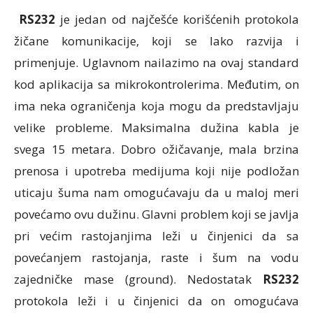
RS232
je jedan od najčešće korišćenih protokola
žičane komunikacije, koji se lako razvija i
primenjuje. Uglavnom nailazimo na ovaj standard
kod aplikacija sa mikrokontrolerima. Međutim, on
ima neka ograničenja koja mogu da predstavljaju
velike probleme. Maksimalna dužina kabla je
svega 15 metara. Dobro ožičavanje, mala brzina
prenosa i upotreba medijuma koji nije podložan
uticaju šuma nam omogućavaju da u maloj meri
povećamo ovu dužinu. Glavni problem koji se javlja
pri većim rastojanjima leži u činjenici da sa
povećanjem rastojanja, raste i šum na vodu
zajedničke mase (ground). Nedostatak
RS232
protokola leži i u činjenici da on omogućava