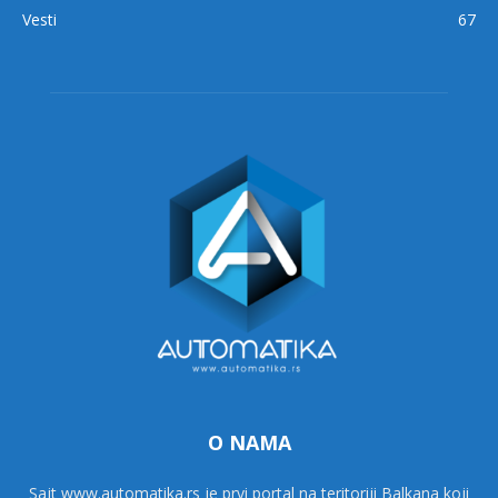
Vesti
67
O NAMA
Sajt www.automatika.rs je prvi portal na teritoriji Balkana koji