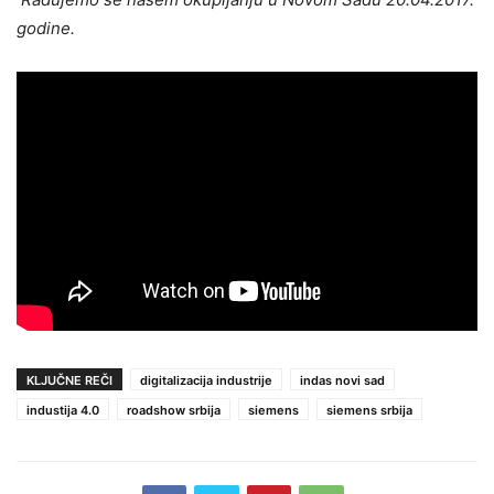
godine.
KLJUČNE REČI
digitalizacija industrije
indas novi sad
industija 4.0
roadshow srbija
siemens
siemens srbija