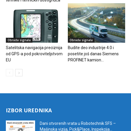
Obrada signala
Obrada signala
Satelitska navigacija preciznija
Budite deo industrije 4.0 i
od GPS-a pod pokroviteljstvom
posetite još danas Siemens
EU
PROFINET kamion...
IZBOR UREDNIKA
Dani otvorenih vrata u Robotechnik SFS –
Mašinska vizija, Pick&Place, Inspekcija...