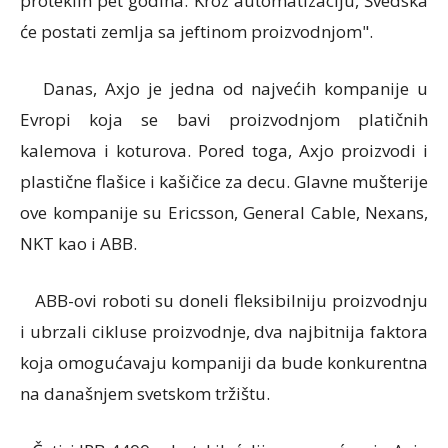
proteklih pet godina. Kroz automatizaciju, Švedska
će postati zemlja sa jeftinom proizvodnjom".
Danas, Axjo je jedna od najvećih kompanije u
Evropi koja se bavi proizvodnjom platičnih
kalemova i koturova. Pored toga, Axjo proizvodi i
plastične flašice i kašičice za decu. Glavne mušterije
ove kompanije su Ericsson, General Cable, Nexans,
NKT kao i ABB.
ABB-ovi roboti su doneli fleksibilniju proizvodnju
i ubrzali cikluse proizvodnje, dva najbitnija faktora
koja omogućavaju kompaniji da bude konkurentna
na današnjem svetskom tržištu.