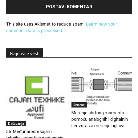
This site uses Akismet to reduce spam.
Learn how your
comment data is processed.
Najnovije vesti
Senzori
Merenje obrtnog momenta
pomoću analognih i digitalnih
Dešavanja
senzora za merenje uglova
56. Međunarodni sajam
tehnike i tehničkih dostignuća