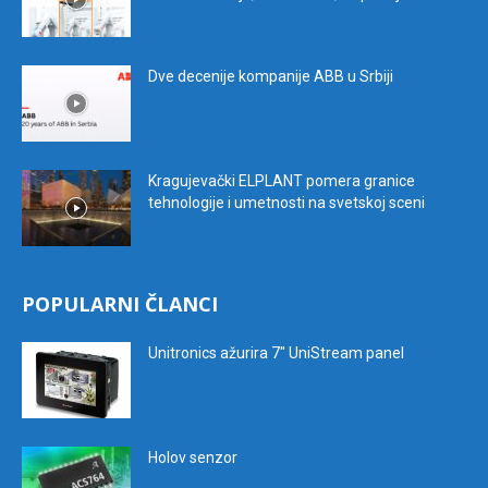
Dve decenije kompanije ABB u Srbiji
Kragujevački ELPLANT pomera granice
tehnologije i umetnosti na svetskoj sceni
POPULARNI ČLANCI
Unitronics ažurira 7″ UniStream panel
Holov senzor