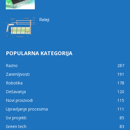
Releji
POPULARNA KATEGORIJA
Razno
287
Zanimljivosti
191
Robotika
178
Dešavanja
120
Novi proizvodi
115
Upravljanje procesima
111
Svi projekti
85
Green tech
83