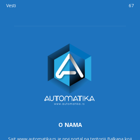
Vesti
67
O NAMA
Sajt www.automatika.rs je prvi portal na teritoriji Balkana koji