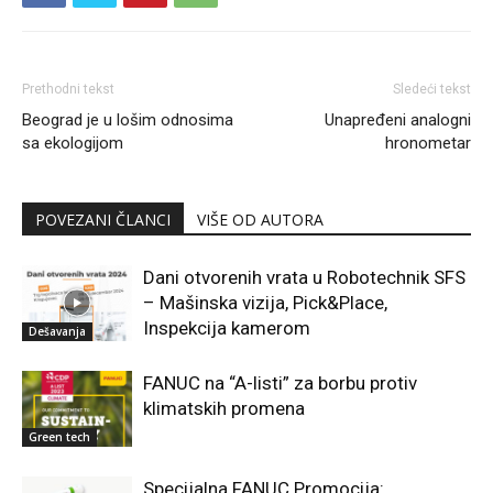
Prethodni tekst
Sledeći tekst
Beograd je u lošim odnosima
Unapređeni analogni
sa ekologijom
hronometar
POVEZANI ČLANCI
VIŠE OD AUTORA
Dani otvorenih vrata u Robotechnik SFS
– Mašinska vizija, Pick&Place,
Inspekcija kamerom
Dešavanja
FANUC na “A-listi” za borbu protiv
klimatskih promena
Green tech
Specijalna FANUC Promocija: