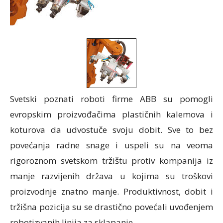
Svetski poznati roboti firme ABB su pomogli
evropskim proizvođačima plastičnih kalemova i
koturova da udvostuče svoju dobit. Sve to bez
povećanja radne snage i uspeli su na veoma
rigoroznom svetskom tržištu protiv kompanija iz
manje razvijenih država u kojima su troškovi
proizvodnje znatno manje. Produktivnost, dobit i
tržišna pozicija su se drastično povećali uvođenjem
robotizvanih linija za sklapanje.