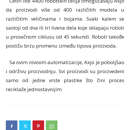
Četiri IRB 4400 robotskih ćelija omogućavaju Axjo
da proizvodi više od 400 različitih modela u
različitim veličinama i bojama. Svaki kalem se
sastoji od dva ili tri livena dela koje sklapaju roboti
u prosečnom ciklusu od 45 sekundi. Roboti takođe
postižu brzu promenu između tipova proizvoda.
Sa ovim nivoom automatizacije, Axjo je poboljšao
i održivu proizvodnju. Svi proizvodi su proizvedeni
samo od jedne vrste plastike što čini proces
reciklaže jednostavnijim.