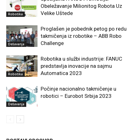
Obeležavanje Milionitog Robota Uz
Velike Uštede
Robotika
Proglašen je pobednik petog po redu
takmičenja iz robotike – ABB Robo
Challenge
Dešavanja
Robotika u službi industrije: FANUC
predstavlja inovacije na sajmu
Automatica 2023
Robotika
Počinje nacionalno takmičenje u
robotici – Eurobot Srbija 2023
Dešavanja