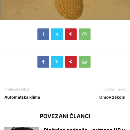
Prethodni tekst
Sledeći tekst
Automatska klima
Omov zakon!
POVEZANI ČLANCI
Digitalna sedacija – primena VR u