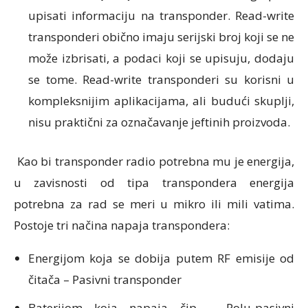
upisati informaciju na transponder. Read-write
transponderi obično imaju serijski broj koji se ne
može izbrisati, a podaci koji se upisuju, dodaju
se tome. Read-write transponderi su korisni u
kompleksnijim aplikacijama, ali budući skuplji,
nisu praktični za označavanje jeftinih proizvoda.
Kao bi transponder radio potrebna mu je energija,
u zavisnosti od tipa transpondera energija
potrebna za rad se meri u mikro ili mili vatima.
Postoje tri načina napaja transpondera:
Energijom koja se dobija putem RF emisije od
čitača – Pasivni transponder
Baterijom koja napaja čip – Polu-pasivni