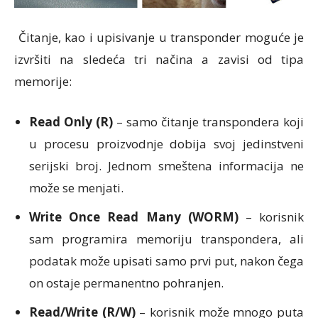
Čitanje, kao i upisivanje u transponder moguće je
izvršiti na sledeća tri načina a zavisi od tipa
memorije:
Read Only (R)
– samo čitanje transpondera koji
u procesu proizvodnje dobija svoj jedinstveni
serijski broj. Jednom smeštena informacija ne
može se menjati.
Write Once Read Many (WORM)
– korisnik
sam programira memoriju transpondera, ali
podatak može upisati samo prvi put, nakon čega
on ostaje permanentno pohranjen.
Read/Write (R/W)
– korisnik može mnogo puta