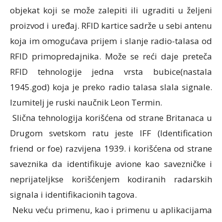
objekat koji se može zalepiti ili ugraditi u željeni
proizvod i uređaj. RFID kartice sadrže u sebi antenu
koja im omogućava prijem i slanje radio-talasa od
RFID primopredajnika. Može se reći daje preteča
RFID tehnologije jedna vrsta bubice(nastala
1945.god) koja je preko radio talasa slala signale.
Izumitelj je ruski naučnik Leon Termin.
Slična tehnologija korišćena od strane Britanaca u
Drugom svetskom ratu jeste IFF (Identification
friend or foe) razvijena 1939. i korišćena od strane
saveznika da identifikuje avione kao savezničke i
neprijateljkse korišćenjem kodiranih radarskih
signala i identifikacionih tagova.
Neku veću primenu, kao i primenu u aplikacijama