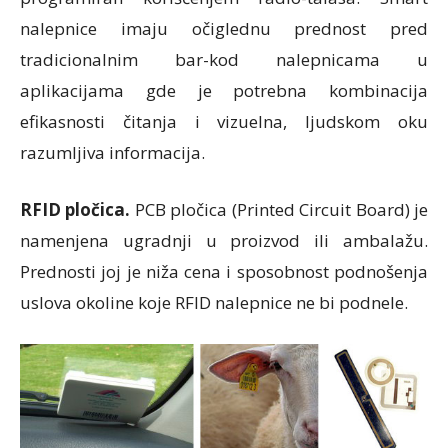
nalepnice imaju očiglednu prednost pred
tradicionalnim bar-kod nalepnicama u
aplikacijama gde je potrebna kombinacija
efikasnosti čitanja i vizuelna, ljudskom oku
razumljiva informacija.
RFID pločica.
PCB pločica (Printed Circuit Board) je
namenjena ugradnji u proizvod ili ambalažu.
Prednosti joj je niža cena i sposobnost podnošenja
uslova okoline koje RFID nalepnice ne bi podnele.