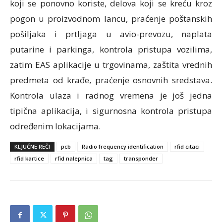
koji se ponovno koriste, delova koji se kreću kroz
pogon u proizvodnom lancu, praćenje poštanskih
pošiljaka i prtljaga u avio-prevozu, naplata
putarine i parkinga, kontrola pristupa vozilima,
zatim EAS aplikacije u trgovinama, zaštita vrednih
predmeta od krađe, praćenje osnovnih sredstava.
Kontrola ulaza i radnog vremena je još jedna
tipična aplikacija, i sigurnosna kontrola pristupa
određenim lokacijama.
KLJUČNE REČI
pcb
Radio frequency identification
rfid citaci
rfid kartice
rfid nalepnica
tag
transponder