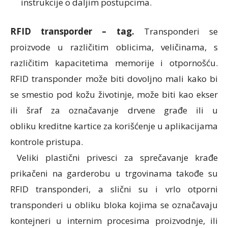
instrukcije o daljim postupcima.
RFID transporder – tag.
Transponderi se
proizvode u različitim oblicima, veličinama, s
različitim kapacitetima memorije i otpornošću.
RFID transponder može biti dovoljno mali kako bi
se smestio pod kožu životinje, može biti kao ekser
ili šraf za označavanje drvene građe ili u
obliku
kreditne kartice
za korišćenje u aplikacijama
kontrole pristupa.
Veliki plastični privesci za sprečavanje krađe
prikačeni na garderobu u trgovinama takođe su
RFID transponderi, a slični su i vrlo otporni
transponderi u obliku bloka kojima se označavaju
kontejneri u internim procesima proizvodnje, ili