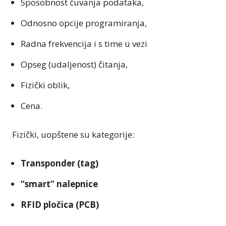
Sposobnost čuvanja podataka,
Odnosno opcije programiranja,
Radna frekvencija i s time u vezi
Opseg (udaljenost) čitanja,
Fizički oblik,
Cena.
Fizički, uopštene su kategorije:
Transponder (tag)
“smart” nalepnice
RFID pločica (PCB)