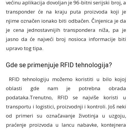
većinu aplikacija dovoljan je 96-bitni serijski broj, a
transponder će na kraju puta proizvoda koji je
njime označen ionako biti odbačen. Činjenica je da
je cena jednostavnijih transpondera niža, pa je
jasno da će najveći broj nosioca informacije biti
upravo tog tipa.
Gde se primenjuje RFID tehnologija?
RFID tehnologiju možemo koristiti u bilo kojoj
oblasti gde nam je potrebna obrada
podataka.Trenutno, RFID se najviše koristi u
transportu i logistici, proizvodnji i kontroli. Još neki
od primeri su označavanje životinja u uzgoju,
praćenje proizvoda u lancu nabavke, kontejnera