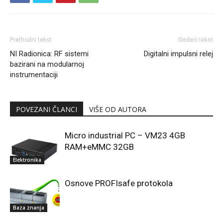
Prethodni tekst
Sledeći tekst
NI Radionica: RF sistemi
Digitalni impulsni relej
bazirani na modularnoj
instrumentaciji
POVEZANI ČLANCI
VIŠE OD AUTORA
Micro industrial PC – VM23 4GB
RAM+eMMC 32GB
Elektronika
Osnove PROFIsafe protokola
Baza znanja