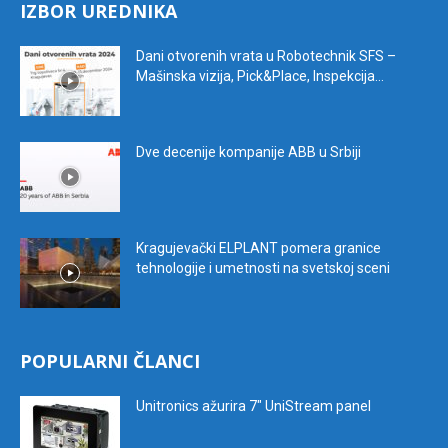
IZBOR UREDNIKA
Dani otvorenih vrata u Robotechnik SFS –
Mašinska vizija, Pick&Place, Inspekcija...
Dve decenije kompanije ABB u Srbiji
Kragujevački ELPLANT pomera granice
tehnologije i umetnosti na svetskoj sceni
POPULARNI ČLANCI
Unitronics ažurira 7″ UniStream panel