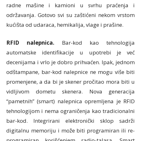
radne mašine i kamioni u svrhu praćenja i
održavanja. Gotovo svi su zaštićeni nekom vrstom
kućišta od udaraca, hemikalija, vlage i prašine.
RFID nalepnica.
Bar-kod kao tehnologija
automatske identifikacije u upotrebi je već
decenijama i vrlo je dobro prihvaćen. Ipak, jednom
odštampane, bar-kod nalepnice ne mogu više biti
promenjene, a da bi je skener pročitao mora biti u
vidljivom dometu skenera. Nova generacija
“pametnih” (smart) nalepnica opremljena je RFID
tehnologijom i nema ograničenja kao tradicionalni
bar-kod. Integrirani elektronički sklop sadrži
digitalnu memoriju i može biti programiran ili re-
programiran korišćenjem radio-talasa. Smart