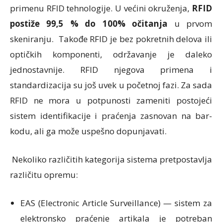
primenu RFID tehnologije. U većini okruženja,
RFID
postiže 99,5 % do 100% očitanja
u prvom
skeniranju. Takođe RFID je bez pokretnih delova ili
optičkih komponenti, održavanje je daleko
jednostavnije. RFID njegova primena i
standardizacija su još uvek u početnoj fazi. Za sada
RFID ne mora u potpunosti zameniti postojeći
sistem identifikacije i praćenja zasnovan na bar-
kodu, ali ga može uspešno dopunjavati.
Nekoliko različitih kategorija sistema pretpostavlja
različitu opremu:
EAS (Electronic Article Surveillance) — sistem za
elektronsko praćenje artikala je potreban