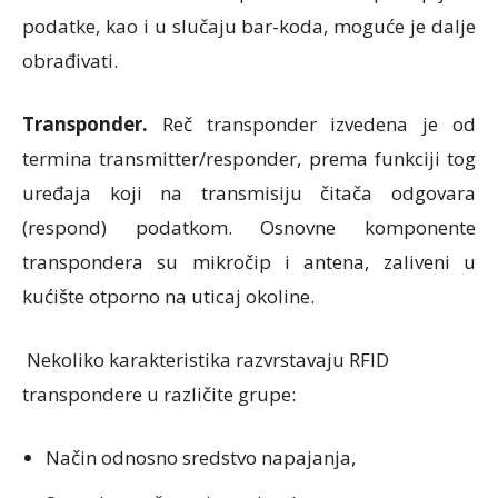
podatke, kao i u slučaju bar-koda, moguće je dalje
obrađivati.
Transponder.
Reč transponder izvedena je od
termina transmitter/responder, prema funkciji tog
uređaja koji na transmisiju čitača odgovara
(respond) podatkom. Osnovne komponente
transpondera su mikročip i antena, zaliveni u
kućište otporno na uticaj okoline.
Nekoliko karakteristika razvrstavaju RFID
transpondere u različite grupe:
Način odnosno sredstvo napajanja,