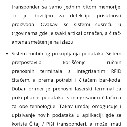
transponder sa samo jednim bitom memorije.
To je dovoljno za detekciju prisutnosti
proizvoda. Ovakavi se sistemi susreću u
trgovinama gde je svaki artikal označen, a čitač-
antena smešten je na izlazu.
Sistem mobilnog prikupljanja podataka. Sistem
pretpostavlja korišćenje ručnih
prenosnih terminala s integrisanim RFID
čitačem, a prema potrebi i čitačem bar-koda.
Dobar primer je prenosni laserski terminal za
prikupljanje podataka, s integrisanim čitačima
za obe tehnologije. Takav uređaj omogućuje i
upisivanje novih podataka u aplikaciji gde se
koriste Čitaj / Piši transponderi, a može imati