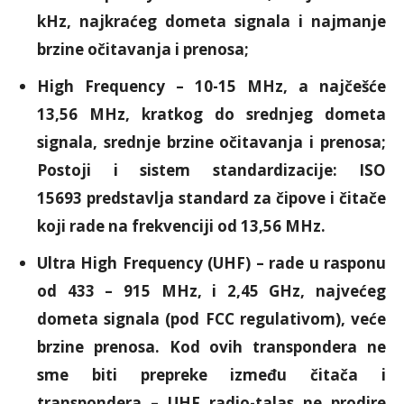
kHz, najkraćeg dometa signala i najmanje
brzine očitavanja i prenosa;
High Frequency – 10-15 MHz, a najčešće
13,56 MHz, kratkog do srednjeg dometa
signala, srednje brzine očitavanja i prenosa;
Postoji i sistem standardizacije: ISO
15693 predstavlja standard za čipove i čitače
koji rade na frekvenciji od 13,56 MHz.
Ultra High Frequency (UHF) – rade u rasponu
od 433 – 915 MHz, i 2,45 GHz, najvećeg
dometa signala (pod FCC regulativom), veće
brzine prenosa. Kod ovih transpondera ne
sme biti prepreke između čitača i
transpondera – UHF radio-talas ne prodire