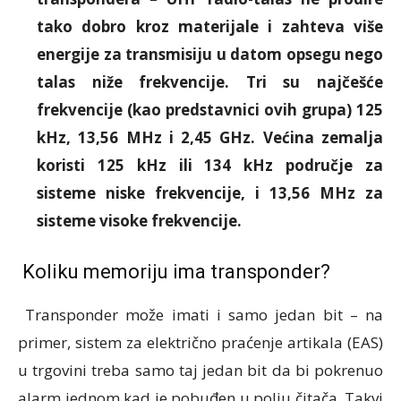
tako dobro kroz materijale i zahteva više
energije za transmisiju u datom opsegu nego
talas niže frekvencije. Tri su najčešće
frekvencije (kao predstavnici ovih grupa) 125
kHz, 13,56 MHz i 2,45 GHz. Većina zemalja
koristi 125 kHz ili 134 kHz područje za
sisteme niske frekvencije, i 13,56 MHz za
sisteme visoke frekvencije.
Koliku memoriju ima transponder?
Transponder može imati i samo jedan bit – na
primer, sistem za električno praćenje artikala (EAS)
u trgovini treba samo taj jedan bit da bi pokrenuo
alarm jednom kad je pobuđen u polju čitača. Takvi