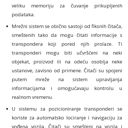
veliku memoriju za čuvanje prikupljenih
podataka.
Mrežni sistem se obično sastoji od fiksnih čitača,
smeštenih tako da mogu čitati informacije s
transpondera koji pored njih prolaze. Ti
transponderi mogu biti učvršćeni na neki
objekat, proizvod ili na odeću osoblja neke
ustanove, zavisno od primene. Čitači su spojeni
putem mreže na sistem upravljanja
informacijama i omogućavaju kontrolu u
realnom vremenu.
U sistemu za pozicioniranje transponderi se
koriste za automatsko lociranje i navigaciju za
vođena vozila. Čitači su smešteni na vozila i