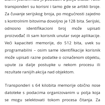
transponderi su korisni i tamo gde se artikli broje.
Za čuvanje serijskog broja, po mogućnosti zajedno
s kontrolnim bitovima dovoljno je 128 bita. Serijski,
odnosno identifikacioni broj može upisati
proizvođač ili sam korisnik unutar svoje aplikacije.
Veći kapaciteti memorije, do 512 bita, uvek su
programabilni – osim same identifikacije korisnik
može upisati razne podatke o označenom objektu,
upute za dalje postupke u nekom procesu ili
rezultate ranijih akcija nad objektom.
Transponderi s 64 kilobita memorije obično nose
datoteke s podacima organizovanim u polja koja
se mogu selektovati tokom procesa čitanja. Za