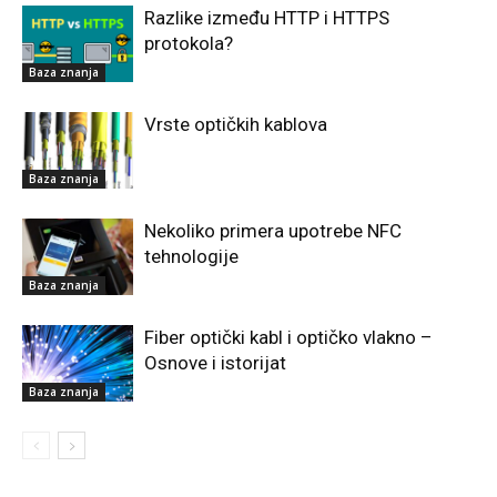
Razlike između HTTP i HTTPS
protokola?
Baza znanja
Vrste optičkih kablova
Baza znanja
Nekoliko primera upotrebe NFC
tehnologije
Baza znanja
Fiber optički kabl i optičko vlakno –
Osnove i istorijat
Baza znanja