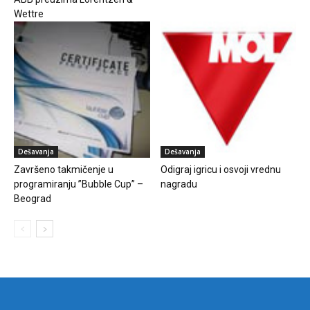
Wettre
Dešavanja
Dešavanja
Završeno takmičenje u
Odigraj igricu i osvoji vrednu
programiranju ”Bubble Cup” –
nagradu
Beograd