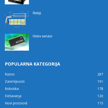
Releji
Holov senzor
POPULARNA KATEGORIJA
Razno
287
Zanimljivosti
191
Robotika
178
Dešavanja
120
Novi proizvodi
115