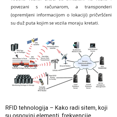
povezani s računarom, a transponderi
(opremljeni informacijom o lokaciji) pričvršćeni
su duž puta kojim se vozila moraju kretati.
RFID tehnologija – Kako radi sitem, koji
su osnovini elementi, frekvencije