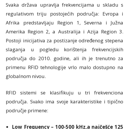
Svaka država upravlja frekvencijama u skladu s
regulativom triju postojećih područja: Evropa i
Afrika predstavljaju Region 1, Severna i Južna
Amerika Region 2, a Australija i Azija Region 3.
Postoji inicijativa za postizanje određenog stepena
slaganja u pogledu korištenja frekvencijskih
područja do 2010. godine, ali ih je trenutno za
primenu RFID tehnologije vrlo malo dostupno na
globalnom nivou.
RFID sistemi se klasifikuju u tri frekvenciona
područja. Svako ima svoje karakteristike i tipično
područje primene:
Low Frequency – 100-500 kHz,a najčešće 125