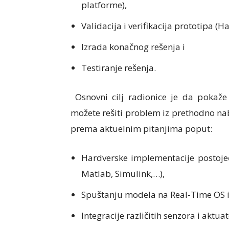
platforme),
Validacija i verifikacija prototipa (H
Izrada konačnog rešenja i
Testiranje rešenja.
Osnovni cilj radionice je da pokaž
možete rešiti problem iz prethodno nab
prema aktuelnim pitanjima poput:
Hardverske implementacije postojeć
Matlab, Simulink,
…),
Spuštanju modela na Real-Time OS i
Integracije različitih senzora i aktua