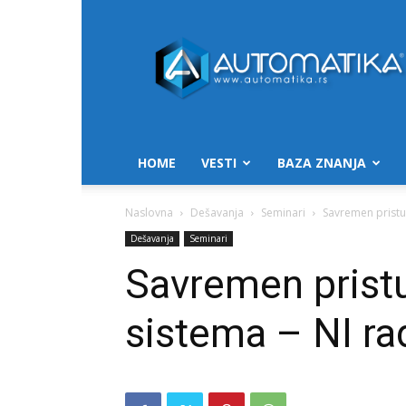
Automatika.rs
HOME
VESTI
BAZA ZNANJA
Naslovna
Dešavanja
Seminari
Savremen pristu
Dešavanja
Seminari
Savremen pristu
sistema – NI ra