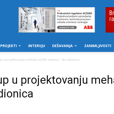
PROJEKTI
INTERVJU
DEŠAVANJA
ZANIMLJIVOSTI
p u projektovanju mehatroničkih sistema – NI radionica
p u projektovanju meh
dionica