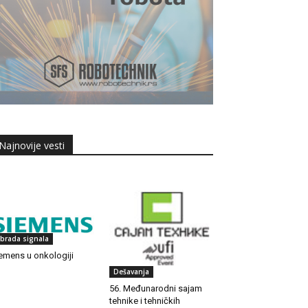
Najnovije vesti
brada signala
emens u onkologiji
Dešavanja
56. Međunarodni sajam
tehnike i tehničkih