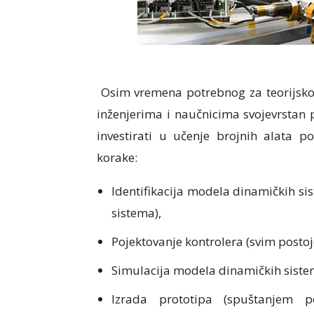
Osim vremena potrebnog za teorijsko 
inženjerima i naučnicima svojevrstan
investirati u učenje brojnih alata p
korake:
Identifikacija modela dinamičkih si
sistema),
Pojektovanje kontrolera (svim post
Simulacija modela dinamičkih sistem
Izrada prototipa (spuštanjem 