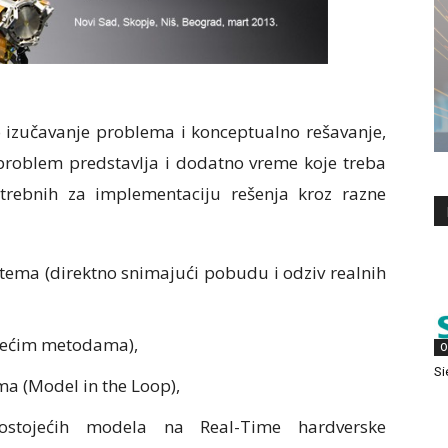
izučavanje problema i konceptualno rešavanje,
 problem predstavlja i dodatno vreme koje treba
otrebnih za implementaciju rešenja kroz razne
stema (direktno snimajući pobudu i odziv realnih
ojećim metodama),
O
Si
a (Model in the Loop),
postojećih modela na Real-Time hardverske