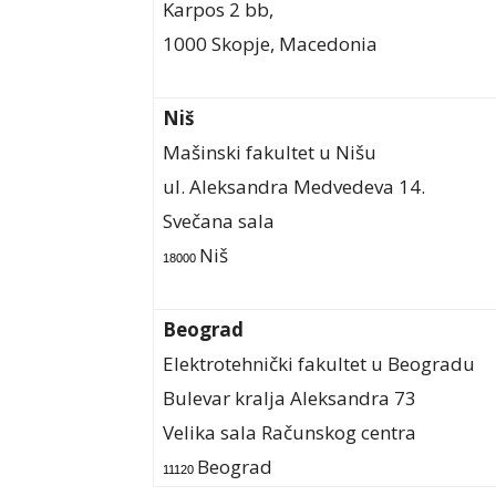
Karpos 2 bb,
1000 Skopje, Macedonia
Niš
Mašinski fakultet u Nišu
ul. Aleksandra Medvedeva 14.
Svečana sala
Niš
18000
Beograd
Elektrotehnički fakultet u Beogradu
Bulevar kralja Aleksandra 73
Velika sala Računskog centra
Beograd
11120