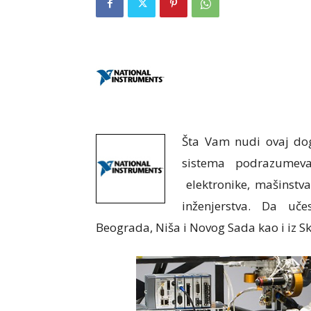
Šta Vam nudi ovaj dog
sistema podrazumeva 
elektronike, mašinstva,
inženjerstva.
Da učes
Beograda, Niša i Novog Sada kao i iz S