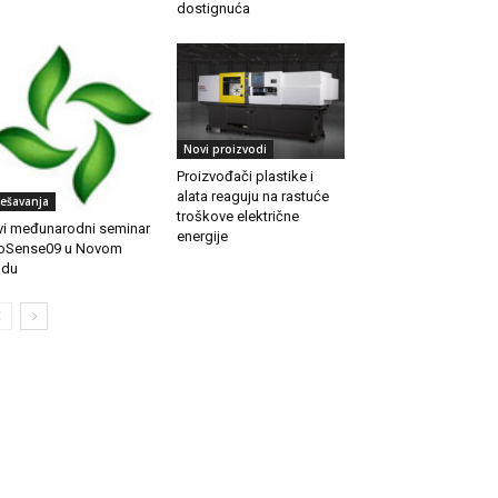
dostignuća
Novi proizvodi
Proizvođači plastike i
alata reaguju na rastuće
ešavanja
troškove električne
vi međunarodni seminar
energije
oSense09 u Novom
adu