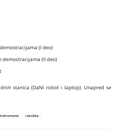
 demostracijama (I deo)
m demostracijama (II deo)
t
dnih stanica (DaNI robot i laptop). Unapred se
 Instruments
robotika