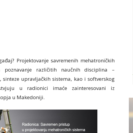
ađaj? Projektovanje savremenih mehatroničkih
poznavanje različitih naučnih disciplina –
 sinteze upravljačkih sistema, kao i softverskog
tvjuju u radionici imaće zainteresovani iz
kopja u Makedoniji.