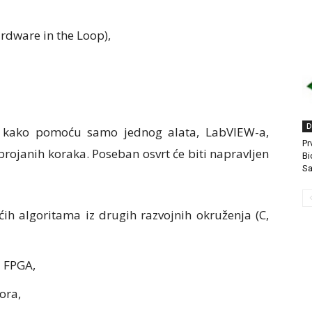
ardware in the Loop),
D
e kako pomoću samo jednog alata, LabVIEW-a,
Pr
rojanih koraka. Poseban osvrt će biti napravljen
Bi
S
ih algoritama iz drugih razvojnih okruženja (C,
 FPGA,
tora,