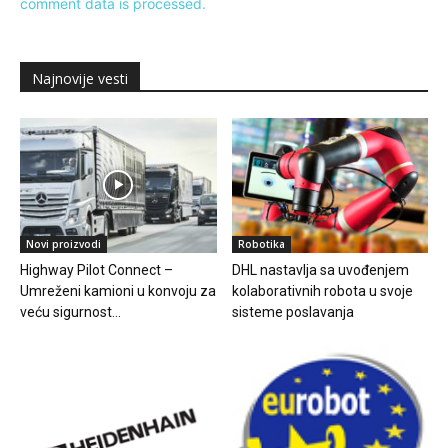
comment data is processed.
Najnovije vesti
Novi proizvodi
Robotika
Highway Pilot Connect –
DHL nastavlja sa uvođenjem
Umreženi kamioni u konvoju za
kolaborativnih robota u svoje
veću sigurnost...
sisteme poslavanja