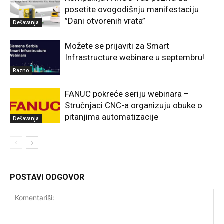
posetite ovogodišnju manifestaciju
”Dani otvorenih vrata”
Dešavanja
Možete se prijaviti za Smart
Infrastructure webinare u septembru!
Razno
FANUC pokreće seriju webinara –
Stručnjaci CNC-a organizuju obuke o
pitanjima automatizacije
Dešavanja
POSTAVI ODGOVOR