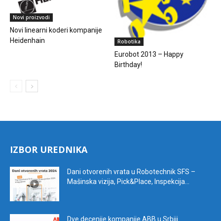
Novi proizvodi
Novi linearni koderi kompanije
Heidenhain
Robotika
Eurobot 2013 – Happy
Birthday!
IZBOR UREDNIKA
Dani otvorenih vrata u Robotechnik SFS –
Mašinska vizija, Pick&Place, Inspekcija...
Dve decenije kompanije ABB u Srbiji