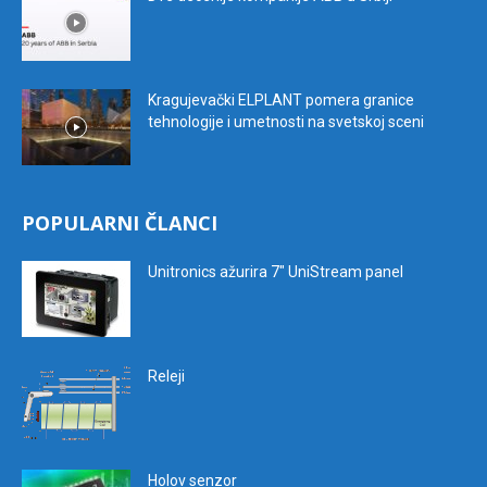
Kragujevački ELPLANT pomera granice
tehnologije i umetnosti na svetskoj sceni
POPULARNI ČLANCI
Unitronics ažurira 7″ UniStream panel
Releji
Holov senzor