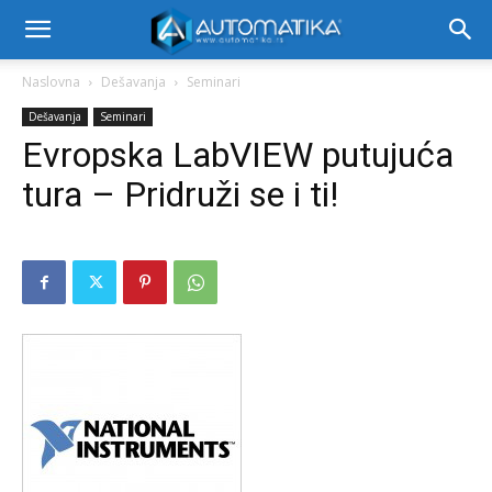
Naslovna
Dešavanja
Seminari
Dešavanja
Seminari
Evropska LabVIEW putujuća
tura – Pridruži se i ti!