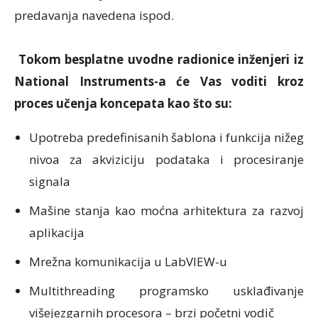
predavanja navedena ispod.
Tokom besplatne uvodne radionice inženjeri iz
National Instruments-a će Vas voditi kroz
proces učenja koncepata kao što su:
Upotreba predefinisanih šablona i funkcija nižeg
nivoa za akviziciju podataka i procesiranje
signala
Mašine stanja kao moćna arhitektura za razvoj
aplikacija
Mrežna komunikacija u LabVIEW-u
Multithreading programsko usklađivanje
višejezgarnih procesora – brzi početni vodič