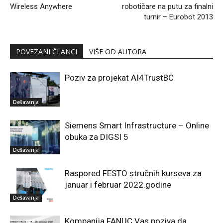
Wireless Anywhere
robotičare na putu za finalni
turnir – Eurobot 2013
POVEZANI ČLANCI
VIŠE OD AUTORA
Poziv za projekat AI4TrustBC
Dešavanja
Siemens Smart Infrastructure – Online
obuka za DIGSI 5
Dešavanja
Raspored FESTO stručnih kurseva za
januar i februar 2022.godine
Dešavanja
Kompanija FANUC Vas poziva da