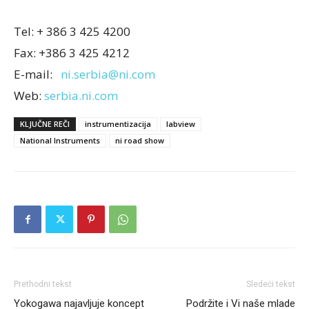
Tel: + 386 3 425 4200
Fax: +386 3 425 4212
E-mail:
ni.serbia@ni.com
Web:
serbia.ni.com
KLJUČNE REČI
instrumentizacija
labview
National Instruments
ni road show
Prethodni tekst
Sledeći tekst
Yokogawa najavljuje koncept
Podržite i Vi naše mlade