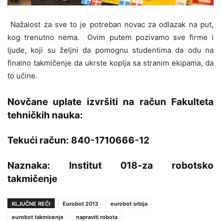
Nažalost za sve to je potreban novac za odlazak na put,
kog trenutno nema. Ovim putem pozivamo sve firme i
ljude, koji su željni da pomognu studentima da odu na
finalno takmičenje da ukrste koplja sa stranim ekipama, da
to učine.
Novčane uplate izvršiti na račun Fakulteta
tehničkih nauka:
Tekući račun: 840-1710666-12
Naznaka: Institut 018-za robotsko
takmičenje
KLJUČNE REČI
Eurobot 2013
eurobot srbija
eurobot takmicenje
napraviti robota