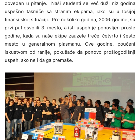
doveden u pitanje. Naši studenti se već duži niz godina
uspešno takmiče sa stranim ekipama, iako su u lošijoj
finansijskoj situaciji. Pre nekoliko godina, 2006. godine, su
prvi put osvojili 3. mesto, a isti uspeh je ponovljen prošle
godine, kada su naše ekipe zauzele treće, četvrto i šesto
mesto u generalnom plasmanu. Ove godine, poučeni
iskustvom od ranije, pokušaće da ponovo prošlogodišnji
uspeh, ako ne i da ga premaše.