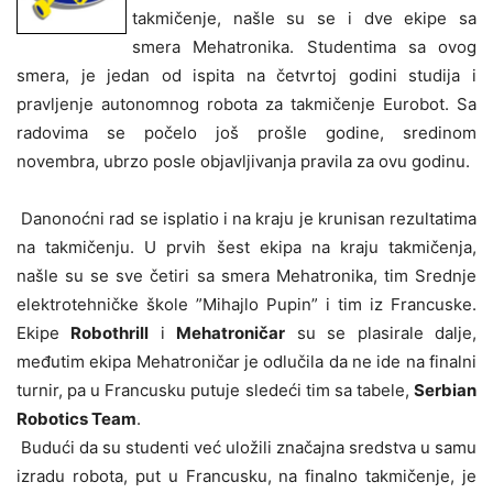
takmičenje, našle su se i dve ekipe sa
smera Mehatronika. Studentima sa ovog
smera, je jedan od ispita na četvrtoj godini studija i
pravljenje autonomnog robota za takmičenje Eurobot. Sa
radovima se počelo još prošle godine, sredinom
novembra, ubrzo posle objavljivanja pravila za ovu godinu.
Danonoćni rad se isplatio i na kraju je krunisan rezultatima
na takmičenju. U prvih šest ekipa na kraju takmičenja,
našle su se sve četiri sa smera Mehatronika, tim Srednje
elektrotehničke škole ”Mihajlo Pupin” i tim iz Francuske.
Ekipe
Robothrill
i
Mehatroničar
su se plasirale dalje,
međutim ekipa Mehatroničar je odlučila da ne ide na finalni
turnir, pa u Francusku putuje sledeći tim sa tabele,
Serbian
Robotics Team
.
Budući da su studenti već uložili značajna sredstva u samu
izradu robota, put u Francusku, na finalno takmičenje, je