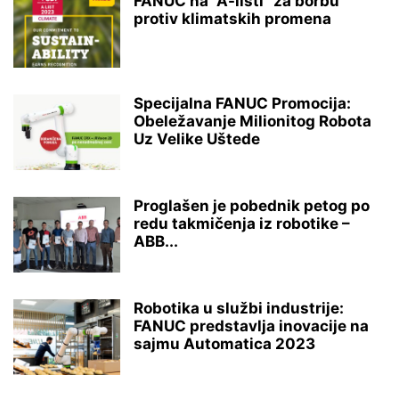
FANUC na “A-listi” za borbu
protiv klimatskih promena
Specijalna FANUC Promocija:
Obeležavanje Milionitog Robota
Uz Velike Uštede
Proglašen je pobednik petog po
redu takmičenja iz robotike –
ABB...
Robotika u službi industrije:
FANUC predstavlja inovacije na
sajmu Automatica 2023