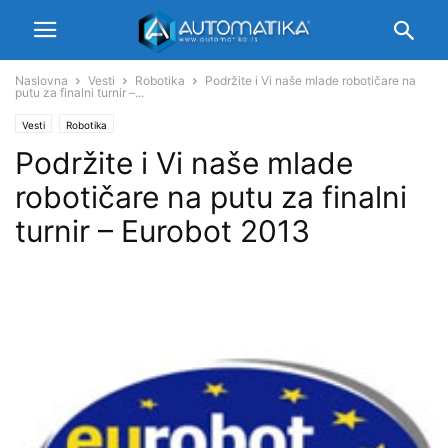
Naslovna
Vesti
Robotika
Podržite i Vi naše mlade robotičare na
putu za finalni turnir –...
Vesti
Robotika
Podržite i Vi naše mlade
robotičare na putu za finalni
turnir – Eurobot 2013