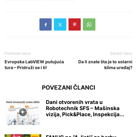
Prethodni tekst
Sledeći tekst
Evropska LabVIEW putujuća
Da li znate šta je to solarni
tura – Pridruži se i ti!
klima uređaj?
POVEZANI ČLANCI
Dani otvorenih vrata u
Robotechnik SFS – Mašinska
vizija, Pick&Place, Inspekcija...