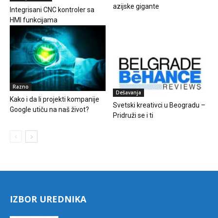
azijske gigante
Integrisani CNC kontroler sa
HMI funkcijama
Razno
Dešavanja
Kako i da li projekti kompanije
Svetski kreativci u Beogradu –
Google utiču na naš život?
Pridruži se i ti
IZBOR UREDNIKA