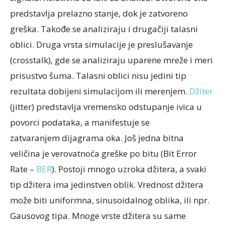
predstavlja prelazno stanje, dok
je zatvoreno
greška. Takođe se analiziraju i drugačiji talasni
oblici. Druga vrsta simulacije je
preslušavanje
(crosstalk), gde se analiziraju uparene mreže i meri
prisustvo šuma.
Talasni oblici nisu jedini tip
rezultata dobijeni simulacijom ili merenjem.
Džiter
(jitter)
predstavlja vremensko odstupanje ivica u
povorci podataka, a manifestuje se
zatvaranjem
dijagrama oka. Još jedna bitna
veličina je verovatnoća greške po bitu (Bit Error
Rate –
BER
).
Postoji mnogo uzroka džitera, a svaki
tip džitera ima jedinstven oblik. Vrednost džitera
može
biti uniformna, sinusoidalnog oblika, ili npr.
Gausovog tipa. Mnoge vrste džitera su same