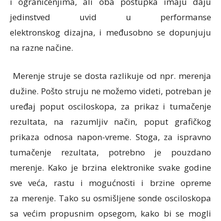
i ograničenjima, ali oba postupka imaju daju
jedinstved uvid u performanse
elektronskog dizajna, i međusobno se dopunjuju
na razne načine.
Merenje struje se dosta razlikuje od npr. merenja
dužine. Pošto struju ne možemo videti, potreban je
uređaj poput osciloskopa, za prikaz i tumačenje
rezultata, na razumljiv način, poput grafičkog
prikaza odnosa napon-vreme. Stoga, za ispravno
tumačenje rezultata, potrebno je pouzdano
merenje. Kako je brzina elektronike svake godine
sve veća, rastu i mogućnosti i brzine opreme
za merenje. Tako su osmišljene sonde osciloskopa
sa većim propusnim opsegom, kako bi se mogli