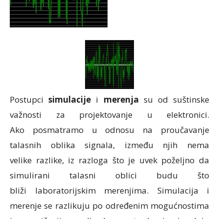
Postupci
simulacije
i
merenja
su od suštinske
važnosti za projektovanje u elektronici.
Ako posmatramo u odnosu na proučavanje
talasnih oblika signala, između njih nema
velike razlike, iz razloga što je uvek poželjno da
simulirani talasni oblici budu što
bliži laboratorijskim merenjima. Simulacija i
merenje se razlikuju po određenim mogućnostima