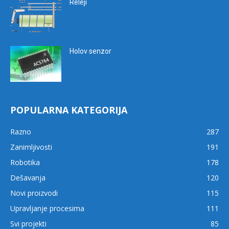
Releji
Holov senzor
POPULARNA KATEGORIJA
Razno
287
Zanimljivosti
191
Robotika
178
Dešavanja
120
Novi proizvodi
115
Upravljanje procesima
111
Svi projekti
85