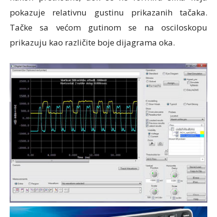
pokazuje relativnu gustinu prikazanih tačaka.
Tačke sa većom gutinom se na osciloskopu
prikazuju kao različite boje dijagrama oka.