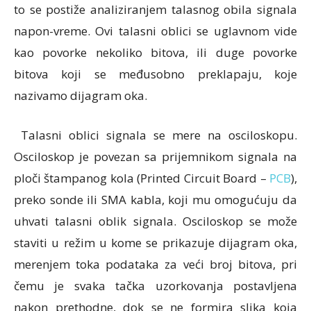
to se postiže analiziranjem talasnog obila signala
napon-vreme. Ovi talasni oblici se uglavnom vide
kao povorke nekoliko bitova, ili duge povorke
bitova koji se međusobno preklapaju, koje
nazivamo dijagram oka.
Talasni oblici signala se mere na osciloskopu.
Osciloskop je povezan sa prijemnikom signala na
ploči štampanog kola (Printed Circuit Board –
PCB
),
preko sonde ili SMA kabla, koji mu omogućuju da
uhvati talasni oblik signala. Osciloskop se može
staviti u režim u kome se prikazuje dijagram oka,
merenjem toka podataka za veći broj bitova, pri
čemu je svaka tačka uzorkovanja postavljena
nakon prethodne, dok se ne formira slika koja