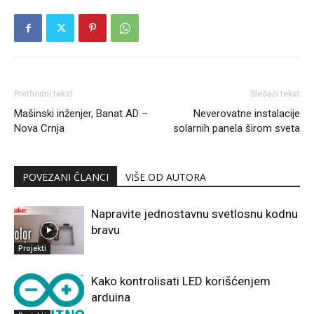
Prethodni tekst
Sledeći tekst
Mašinski inženjer, Banat AD –
Neverovatne instalacije
Nova Crnja
solarnih panela širom sveta
POVEZANI ČLANCI
VIŠE OD AUTORA
Napravite jednostavnu svetlosnu kodnu
bravu
Projekti
Kako kontrolisati LED korišćenjem
arduina