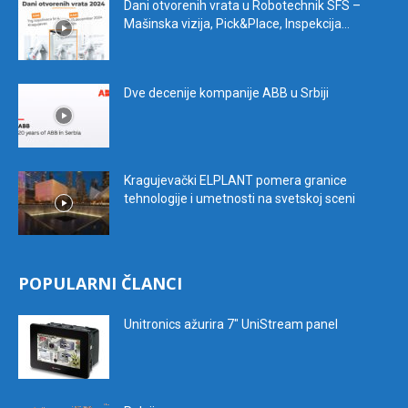
Dani otvorenih vrata u Robotechnik SFS –
Mašinska vizija, Pick&Place, Inspekcija...
Dve decenije kompanije ABB u Srbiji
Kragujevački ELPLANT pomera granice
tehnologije i umetnosti na svetskoj sceni
POPULARNI ČLANCI
Unitronics ažurira 7″ UniStream panel