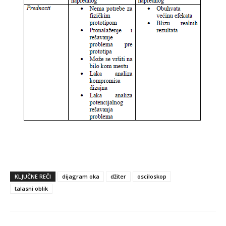
KLJUČNE REČI
dijagram oka
džiter
osciloskop
talasni oblik