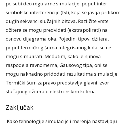
po
sebi deo regularne simulacije, poput inter
simbolske interferencije (ISI), koja se javlja
prilikom
dugih sekvenci slučajnih bitova. Različite vrste
džitera se mogu predvideti
(ekstrapolirati) na
osnovu dijagrama oka.
Pojedini tipovi džitera,
poput termičkog šuma integrisanog kola, se ne
mogu simulirati.
Međutim, kako je njihova
raspodela ravnomerna, Gausovog tipa, oni se
mogu naknadno
pridodati rezultatima simulacije.
Termički šum zapravo predstavlja glavni izvor
slučajnog
džitera u elektronskim kolima.
Zaključak
Kako tehnologije simulacije i merenja nastavljaju