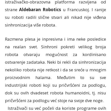
istraživačko-obrazovna platforma razvijena od
strane
Aldebaran Robotics
u Francuskoj. I ranije
su roboti radili slične stvari ali nikad nije viđena
sinhronizacija više robota.
Razmena plesa je inpresivna i ima neke posledice
na realan svet. Sinhroni pokreti velikog broja
robota otvaraju mogućnost za kordinisano
ostvarenje zadataka. Neki bi rekli da sinhronizacija
nekoliko robota nije retkost i da se sreće u mnogim
proizvodnim halama. Međutim to su sve
industrijski roboti koji su pričvršćeni za podlogu,
dok su ovih dvadeset robota humanoidni, tj. nisu
pričvršćeni za podlogu već stoje na svoje dve noge.
Istraživači su već počeli da koriste programe ovih