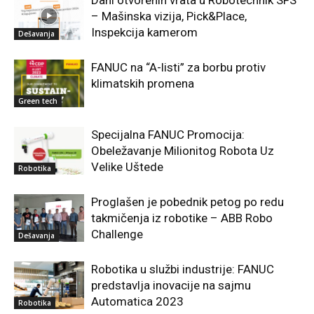
– Mašinska vizija, Pick&Place,
Inspekcija kamerom
Dešavanja
FANUC na “A-listi” za borbu protiv
klimatskih promena
Green tech
Specijalna FANUC Promocija:
Obeležavanje Milionitog Robota Uz
Velike Uštede
Robotika
Proglašen je pobednik petog po redu
takmičenja iz robotike – ABB Robo
Challenge
Dešavanja
Robotika u službi industrije: FANUC
predstavlja inovacije na sajmu
Automatica 2023
Robotika