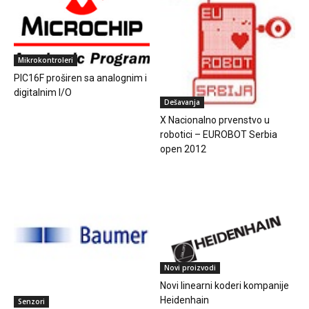
Mikrokontroleri
PIC16F proširen sa analognim i
digitalnim I/O
Dešavanja
X Nacionalno prvenstvo u
robotici – EUROBOT Serbia
open 2012
Novi proizvodi
Novi linearni koderi kompanije
Heidenhain
Senzori