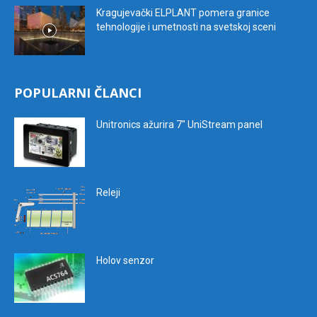
Kragujevački ELPLANT pomera granice
tehnologije i umetnosti na svetskoj sceni
POPULARNI ČLANCI
Unitronics ažurira 7″ UniStream panel
Releji
Holov senzor