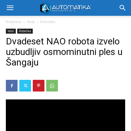
Naslovna
Vesti
Robotika
Vesti
Robotika
Dvadeset NAO robota izvelo
uzbudljiv osmominutni ples u
Šangaju