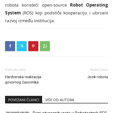
robota koristeći open-source
Robot Operating
System
(ROS) koji podstiče kooperaciju i ubrzani
razvoj između institucija.
Prethodni tekst
Sledeći tekst
Hardverska realizacija
Jezik robota
govornog časovnika
POVEZANI ČLANCI
VIŠE OD AUTORA
Dani otvorenih vrata u Robotechnik SFS