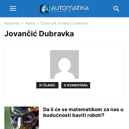
Naslovna
Autori
Članci od Jovančić Dubravka
Jovančić Dubravka
31 ČLANCI
0 KOMENTARA
Da li će se matematikom za nas u
budućnosti baviti roboti?