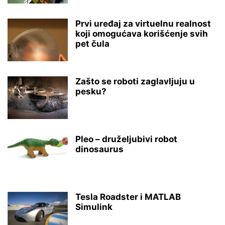
Prvi uređaj za virtuelnu realnost
koji omogućava korišćenje svih
pet čula
Zašto se roboti zaglavljuju u
pesku?
Pleo – druželjubivi robot
dinosaurus
Tesla Roadster i MATLAB
Simulink