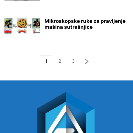
Mikroskopske ruke za pravljenje
mašina sutrašnjice
1
2
3