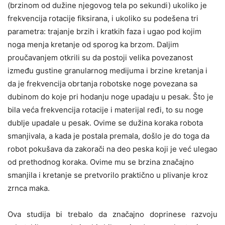
(brzinom od dužine njegovog tela po sekundi) ukoliko je
frekvencija rotacije fiksirana, i ukoliko su podešena tri
parametra: trajanje brzih i kratkih faza i ugao pod kojim
noga menja kretanje od sporog ka brzom. Daljim
proučavanjem otkrili su da postoji velika povezanost
između gustine granularnog medijuma i brzine kretanja i
da je frekvencija obrtanja robotske noge povezana sa
dubinom do koje pri hodanju noge upadaju u pesak. Što je
bila veća frekvencija rotacije i materijal ređi, to su noge
dublje upadale u pesak. Ovime se dužina koraka robota
smanjivala, a kada je postala premala, došlo je do toga da
robot pokušava da zakorači na deo peska koji je već ulegao
od prethodnog koraka. Ovime mu se brzina značajno
smanjila i kretanje se pretvorilo praktično u plivanje kroz
zrnca maka.
Ova studija bi trebalo da značajno doprinese razvoju