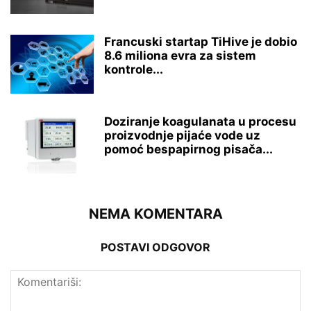
Francuski startap TiHive je dobio
8.6 miliona evra za sistem
kontrole...
Doziranje koagulanata u procesu
proizvodnje pijaće vode uz
pomoć bespapirnog pisača...
NEMA KOMENTARA
POSTAVI ODGOVOR