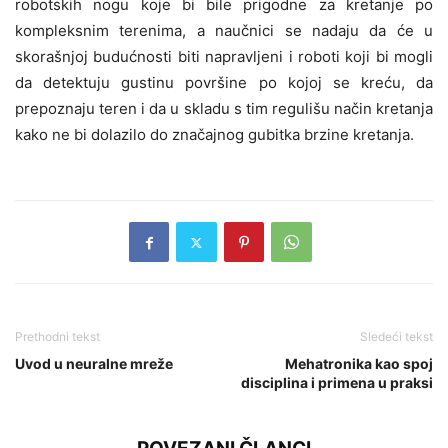
robotskih nogu koje bi bile prigodne za kretanje po
kompleksnim terenima, a naučnici se nadaju da će u
skorašnjoj budućnosti biti napravljeni i roboti koji bi mogli
da detektuju gustinu površine po kojoj se kreću, da
prepoznaju teren i da u skladu s tim regulišu način kretanja
kako ne bi dolazilo do značajnog gubitka brzine kretanja.
Prethodni tekst
Sledeći tekst
Uvod u neuralne mreže
Mehatronika kao spoj
disciplina i primena u praksi