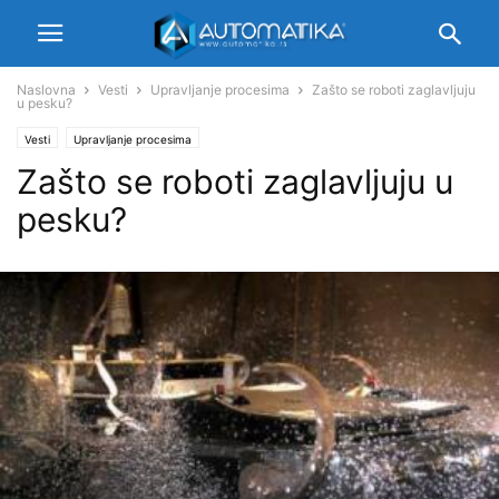
Naslovna
Vesti
Upravljanje procesima
Zašto se roboti zaglavljuju
u pesku?
Vesti
Upravljanje procesima
Zašto se roboti zaglavljuju u
pesku?