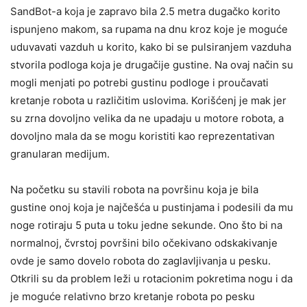
SandBot-a koja je zapravo bila 2.5 metra dugačko korito
ispunjeno makom, sa rupama na dnu kroz koje je moguće
uduvavati vazduh u korito, kako bi se pulsiranjem vazduha
stvorila podloga koja je drugačije gustine. Na ovaj način su
mogli menjati po potrebi gustinu podloge i proučavati
kretanje robota u različitim uslovima. Korišćenj je mak jer
su zrna dovoljno velika da ne upadaju u motore robota, a
dovoljno mala da se mogu koristiti kao reprezentativan
granularan medijum.
Na početku su stavili robota na površinu koja je bila
gustine onoj koja je najčešća u pustinjama i podesili da mu
noge rotiraju 5 puta u toku jedne sekunde. Ono što bi na
normalnoj, čvrstoj površini bilo očekivano odskakivanje
ovde je samo dovelo robota do zaglavljivanja u pesku.
Otkrili su da problem leži u rotacionim pokretima nogu i da
je moguće relativno brzo kretanje robota po pesku