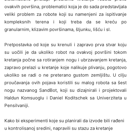
ovakvih površina, problematici koja je do sada predstavljala
veliki problem za robote koji su namenjeni za ispitivanje
kompleksnih terena i koji treba da se kreću po
granularnim, klizavim površinama, šljunku, lišću i sl.
Pretpostavka od koje su krenuli i zapravo prva stvar koju
su uočili je da ukoliko robot na ovakvoj površini tokom
kretanja počne sa rotiranjem nogu i ubrzavanjem kretanja,
zapravo prelazi u kretanje koje nalikuje plivanju, pogotovo
ukoliko se radi o ne preterano gustom zemljištu. U cilju
proučavanja ovih pojava koristili su malog robota sa šest
nogu nazvanog SandBot, koji su dizajnirali i projektovali
Haldun Komsuoglu i Daniel Koditschek sa Univerziteta u
Pensilvaniji.
Kako bi eksperimenti koje su planirali da izvode bili rađeni
u kontrolisanoj sredini, napravili su stazu za kretanje