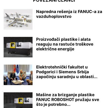
POVEZANI ČLANCI
Napredna rešenja iz FANUC-a za
vazduhoplovstvo
Proizvođači plastike i alata
reaguju na rastuće troškove
električne energije
Elektrotehnički fakultet u
Podgorici i Siemens Srbija
započinju saradnju u oblasti...
Mašine za brizganje plastike
FANUC ROBOSHOT pružaju sve
što je potrebno...