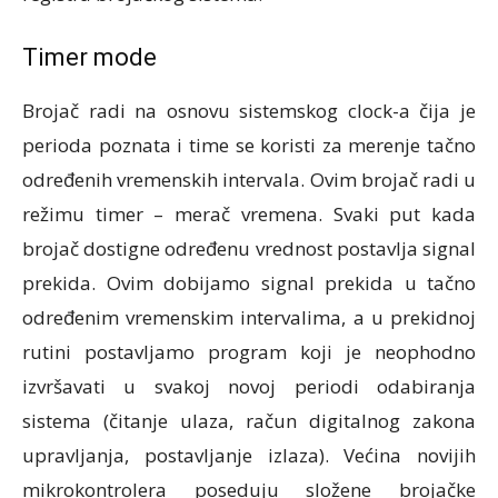
Timer mode
Brojač radi na osnovu sistemskog clock-a čija je
perioda poznata i time se koristi za merenje tačno
određenih vremenskih intervala. Ovim brojač radi u
režimu timer – merač vremena. Svaki put kada
brojač dostigne određenu vrednost postavlja signal
prekida. Ovim dobijamo signal prekida u tačno
određenim vremenskim intervalima, a u prekidnoj
rutini postavljamo program koji je neophodno
izvršavati u svakoj novoj periodi odabiranja
sistema (čitanje ulaza, račun digitalnog zakona
upravljanja, postavljanje izlaza). Većina novijih
mikrokontrolera poseduju složene brojačke