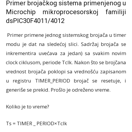
Primer brojačkog sistema primenjenog u
Microchip mikroprocesorskoj familiji
dsPIC30F4011/4012
Primer primene jednog sistemskog brojača u timer
modu je dat na sledećoj slici. Sadržaj brojača se
inkrementira uvećava za jedan) sa svakim novim
clock ciklusom, periode Tclk. Nakon što se brojčana
vrednost brojača poklopi sa vrednošću zapisanom
u registru TIMER_PERIOD brojač se resetuje, i
generiše se prekid. Prošlo je odreženo vreme.
Koliko je to vreme?
Ts = TIMER _ PERIOD×Tclk