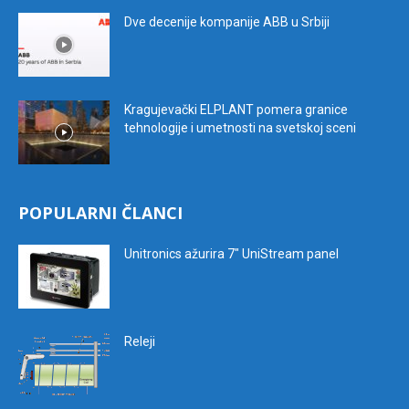
Dve decenije kompanije ABB u Srbiji
Kragujevački ELPLANT pomera granice
tehnologije i umetnosti na svetskoj sceni
POPULARNI ČLANCI
Unitronics ažurira 7″ UniStream panel
Releji