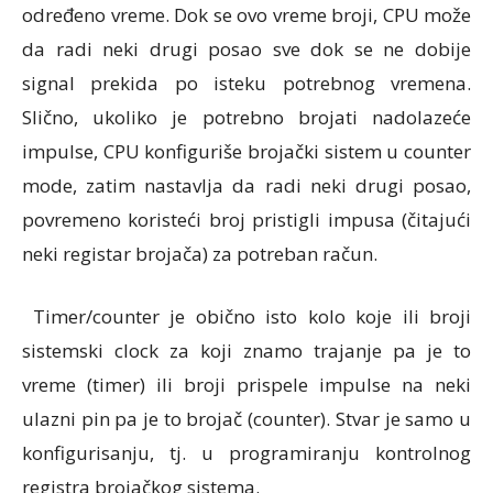
određeno vreme. Dok se ovo vreme broji, CPU može
da radi neki drugi posao sve dok se ne dobije
signal prekida po isteku potrebnog vremena.
Slično, ukoliko je potrebno brojati nadolazeće
impulse, CPU konfiguriše brojački sistem u counter
mode, zatim nastavlja da radi neki drugi posao,
povremeno koristeći broj pristigli impusa (čitajući
neki registar brojača) za potreban račun.
Timer/counter je obično isto kolo koje ili broji
sistemski clock za koji znamo trajanje pa je to
vreme (timer) ili broji prispele impulse na neki
ulazni pin pa je to brojač (counter). Stvar je samo u
konfigurisanju, tj. u programiranju kontrolnog
registra brojačkog sistema.