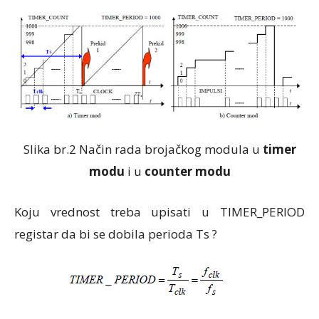
Slika br.2 Način rada brojačkog modula u
timer
modu
i u
counter modu
Koju vrednost treba upisati u TIMER_PERIOD
registar da bi se dobila perioda Ts ?