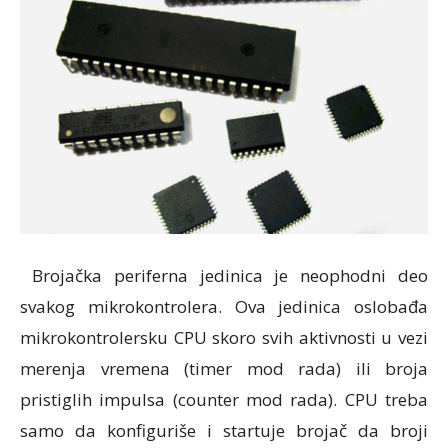
Brojačka periferna jedinica je neophodni deo
svakog mikrokontrolera. Ova jedinica oslobađa
mikrokontrolersku CPU skoro svih aktivnosti u vezi
merenja vremena (timer mod rada) ili broja
pristiglih impulsa (counter mod rada). CPU treba
samo da konfiguriše i startuje brojač da broji