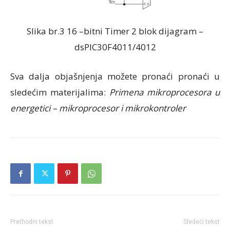
Slika br.3 16 –bitni Timer 2 blok dijagram –
dsPIC30F4011/4012
Sva dalja objašnjenja možete pronaći pronaći u
sledećim materijalima:
Primena mikroprocesora u
energetici – mikroprocesor i mikrokontroler
Prethodni tekst
Sledeći tekst