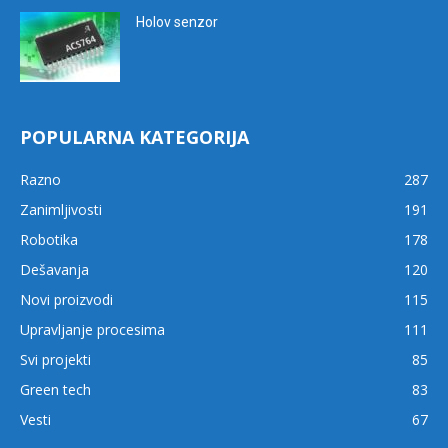
Holov senzor
POPULARNA KATEGORIJA
Razno
287
Zanimljivosti
191
Robotika
178
Dešavanja
120
Novi proizvodi
115
Upravljanje procesima
111
Svi projekti
85
Green tech
83
Vesti
67