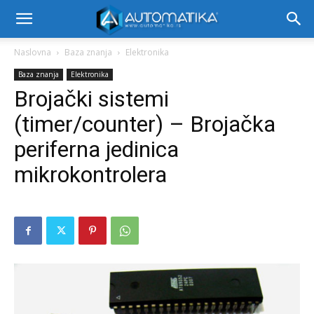
Naslovna
Baza znanja
Elektronika
Baza znanja
Elektronika
Brojački sistemi
(timer/counter) – Brojačka
periferna jedinica
mikrokontrolera