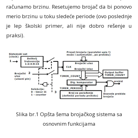
računamo brzinu. Resetujemo brojač da bi ponovo
merio brzinu u toku sledeće periode (ovo poslednje
je lep školski primer, ali nije dobro rešenje u
praksi).
Slika br.1 Opšta šema brojačkog sistema sa
osnovnim funkcijama