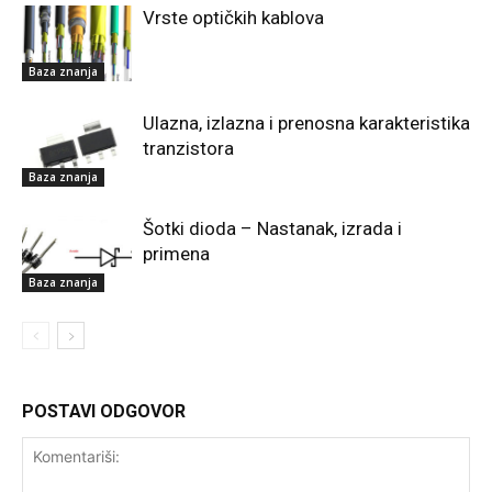
Vrste optičkih kablova
Baza znanja
Ulazna, izlazna i prenosna karakteristika
tranzistora
Baza znanja
Šotki dioda – Nastanak, izrada i
primena
Baza znanja
POSTAVI ODGOVOR