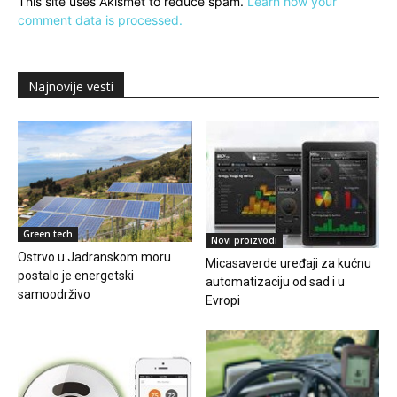
This site uses Akismet to reduce spam.
Learn how your
comment data is processed.
Najnovije vesti
Green tech
Novi proizvodi
Ostrvo u Jadranskom moru
Micasaverde uređaji za kućnu
postalo je energetski
automatizaciju od sad i u
samoodrživo
Evropi