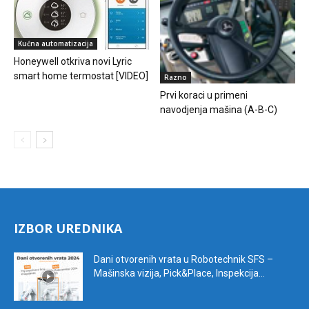
Kućna automatizacija
Honeywell otkriva novi Lyric
smart home termostat [VIDEO]
Razno
Prvi koraci u primeni
navodjenja mašina (A-B-C)
IZBOR UREDNIKA
Dani otvorenih vrata u Robotechnik SFS –
Mašinska vizija, Pick&Place, Inspekcija...