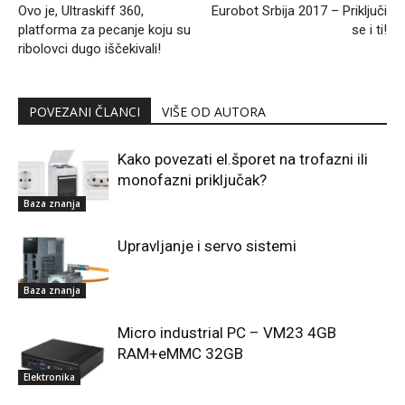
Ovo je, Ultraskiff 360,
Eurobot Srbija 2017 – Priključi
platforma za pecanje koju su
se i ti!
ribolovci dugo iščekivali!
POVEZANI ČLANCI
VIŠE OD AUTORA
Kako povezati el.šporet na trofazni ili
monofazni priključak?
Baza znanja
Upravljanje i servo sistemi
Baza znanja
Micro industrial PC – VM23 4GB
RAM+eMMC 32GB
Elektronika