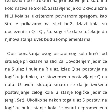
Osnovno i po strukturi najjednostavnije bistabilno
kolo naziva se SR-leč. Sastavljeno je od 2 dvoulazna
NILI kola sa ukrštenom povratnom spregom, kao
što je prikazano na slici br.2. Izlazi kola su
obeleženi sa Q i Q , što sugeriše da se očekuje da
njihova stanja uvek budu komplementarna.
Opis ponašanja ovog bistabilnog kola kreće od
situacije prikazane na slici 2a. Dovodenjem jedinice
na S ulaz i nule na R ulaz, izlaz Q se postavlja na
logičku jedinicu, uz istovremeno postavljanje Q na
nulu. U ovom slučaju smatra se da je izvršeno
postavljanje celog kola u stanje logičke jedinice
(engl. Set). Ukoliko se nakon toga ulaz S postavi na
logičku nulu, stanje kola će ostati nepromenjeno