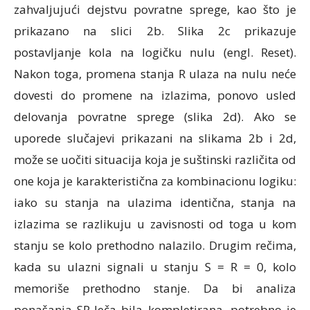
zahvaljujući dejstvu povratne sprege, kao što je
prikazano na slici 2b. Slika 2c prikazuje
postavljanje kola na logičku nulu (engl. Reset).
Nakon toga, promena stanja R ulaza na nulu neće
dovesti do promene na izlazima, ponovo usled
delovanja povratne sprege (slika 2d). Ako se
uporede slučajevi prikazani na slikama 2b i 2d,
može se uočiti situacija koja je suštinski različita od
one koja je karakteristična za kombinacionu logiku:
iako su stanja na ulazima identična, stanja na
izlazima se razlikuju u zavisnosti od toga u kom
stanju se kolo prethodno nalazilo. Drugim rečima,
kada su ulazni signali u stanju S = R = 0, kolo
memoriše prethodno stanje. Da bi analiza
ponašanja SR-leča bila kompletirana, potrebno je