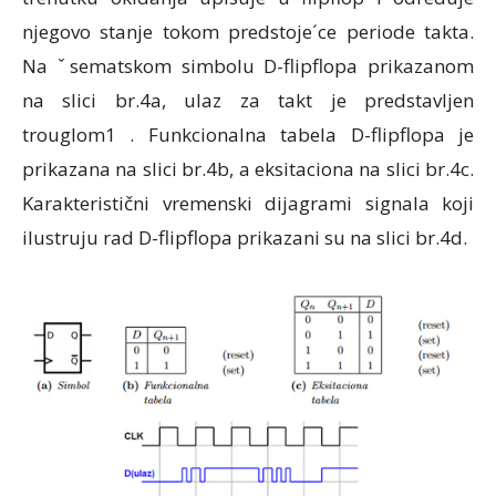
njegovo stanje tokom predstoje´ce periode takta.
Na ˇsematskom simbolu D-flipflopa prikazanom
na slici br.4a, ulaz za takt je predstavljen
trouglom1 . Funkcionalna tabela D-flipflopa je
prikazana na slici br.4b, a eksitaciona na slici br.4c.
Karakteristični vremenski dijagrami signala koji
ilustruju rad D-flipflopa prikazani su na slici br.4d.