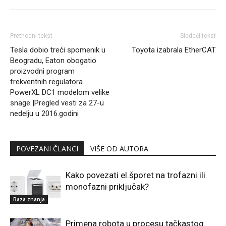
Prethodni tekst
Sledeći tekst
Tesla dobio treći spomenik u
Toyota izabrala EtherCAT
Beogradu, Eaton obogatio
proizvodni program
frekventnih regulatora
PowerXL DC1 modelom velike
snage |Pregled vesti za 27-u
nedelju u 2016.godini
POVEZANI ČLANCI
VIŠE OD AUTORA
Kako povezati el.šporet na trofazni ili
monofazni priključak?
Baza znanja
Primena robota u procesu tačkastog