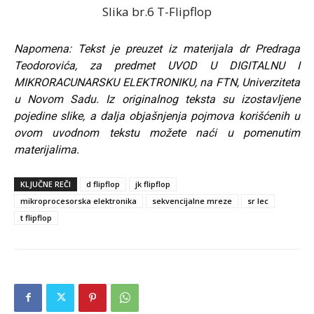
Slika br.6 T-Flipflop
Napomena: Tekst je preuzet iz materijala dr Predraga
Teodorovića, za predmet UVOD U DIGITALNU I
MIKRORACUNARSKU ELEKTRONIKU, na FTN, Univerziteta
u Novom Sadu. Iz originalnog teksta su izostavljene
pojedine slike, a dalja objašnjenja pojmova korišćenih u
ovom uvodnom tekstu možete naći u pomenutim
materijalima.
KLJUČNE REČI
d flipflop
jk flipflop
mikroprocesorska elektronika
sekvencijalne mreze
sr lec
t flipflop