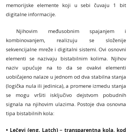
memorijske elemente koji u sebi čuvaju 1 bit
digitalne informacije.
Njihovim međusobnim spajanjem i
kombinovanjem, realizuju se složenije
sekvencijalne mreže i digitalni sistemi. Ovi osnovni
elementi se nazivaju bistabilnim kolima. Njihov
naziv upućuje na to da se ovakvi elementi
uobičajeno nalaze u jednom od dva stabilna stanja
(logička nula ili jedinica), a promene izmedu stanja
se mogu vršiti isključivo dejstvom pobudnih
signala na njihovim ulazima. Postoje dva osnovna
tipa bistabilnih kola:
• Lečevi (eng. Latch) − transparentna kola, kod