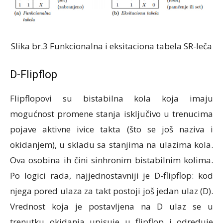
Slika br.3 Funkcionalna i eksitaciona tabela SR-leča
D-Flipflop
Flipflopovi su bistabilna kola koja imaju
mogućnost promene stanja isključivo u trenucima
pojave aktivne ivice takta (što se još naziva i
okidanjem), u skladu sa stanjima na ulazima kola.
Ova osobina ih čini sinhronim bistabilnim kolima.
Po logici rada, najjednostavniji je D-flipflop: kod
njega pored ulaza za takt postoji još jedan ulaz (D).
Vrednost koja je postavljena na D ulaz se u
trenutku okidanja upisuje u flipflop i odreduje