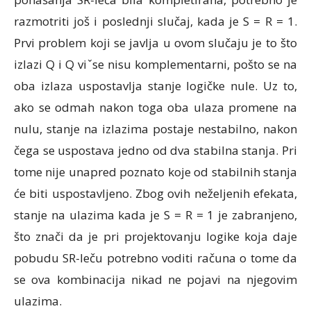
razmotriti još i poslednji slučaj, kada je S = R = 1.
Prvi problem koji se javlja u ovom slučaju je to što
izlazi Q i Q viˇse nisu komplementarni, pošto se na
oba izlaza uspostavlja stanje logičke nule. Uz to,
ako se odmah nakon toga oba ulaza promene na
nulu, stanje na izlazima postaje nestabilno, nakon
čega se uspostava jedno od dva stabilna stanja. Pri
tome nije unapred poznato koje od stabilnih stanja
će biti uspostavljeno. Zbog ovih neželjenih efekata,
stanje na ulazima kada je S = R = 1 je zabranjeno,
što znači da je pri projektovanju logike koja daje
pobudu SR-leču potrebno voditi računa o tome da
se ova kombinacija nikad ne pojavi na njegovim
ulazima.