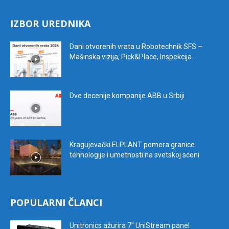
IZBOR UREDNIKA
Dani otvorenih vrata u Robotechnik SFS –
Mašinska vizija, Pick&Place, Inspekcija...
Dve decenije kompanije ABB u Srbiji
Kragujevački ELPLANT pomera granice
tehnologije i umetnosti na svetskoj sceni
POPULARNI ČLANCI
Unitronics ažurira 7″ UniStream panel