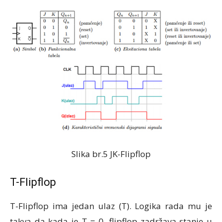
Slika br.5 JK-Flipflop
T-Flipflop
T-Flipflop ima jedan ulaz (T). Logika rada mu je
takva da kada je T = 0, flipflop zadržava stanje u