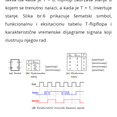
kojem se trenutno nalazi, a kada je T = 1, invertuje
stanje. Slika br.6 prikazuje šematski simbol,
funkcionalnu i eksitacionu tabelu T-flipflopa i
karakteristične vremenske dijagrame signala koji
ilustruju njegov rad.