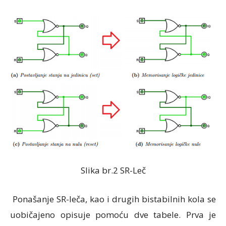
Slika br.2 SR-Leč
Ponašanje SR-leča, kao i drugih bistabilnih kola se
uobičajeno opisuje pomoću dve tabele. Prva je