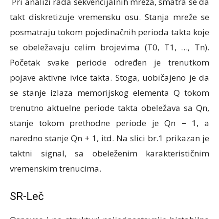
Pri analizi rada sekvencijalnih mreža, smatra se da
takt diskretizuje vremensku osu. Stanja mreže se
posmatraju tokom pojedinačnih perioda takta koje
se obeležavaju celim brojevima (T0, T1, …, Tn).
Početak svake periode određen je trenutkom
pojave aktivne ivice takta. Stoga, uobičajeno je da
se stanje izlaza memorijskog elementa Q tokom
trenutno aktuelne periode takta obeležava sa Qn,
stanje tokom prethodne periode je Qn − 1, a
naredno stanje Qn + 1, itd. Na slici br.1 prikazan je
taktni signal, sa obeleženim karakterističnim
vremenskim trenucima.
SR-Leč