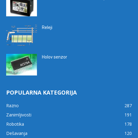
Releji
Holov senzor
POPULARNA KATEGORIJA
Razno
287
Zanimljivosti
191
Robotika
178
Dešavanja
120