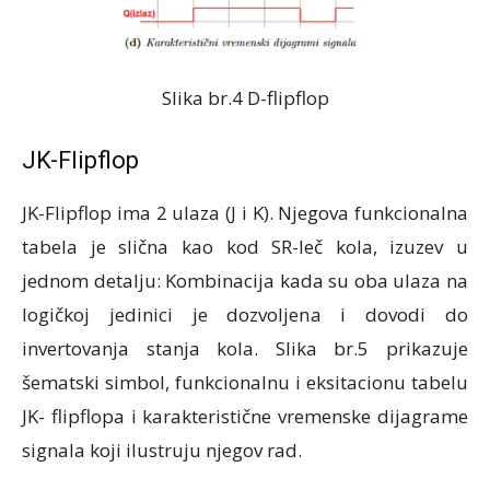
Slika br.4 D-flipflop
JK-Flipflop
JK-Flipflop ima 2 ulaza (J i K). Njegova funkcionalna
tabela je slična kao kod SR-leč kola, izuzev u
jednom detalju: Kombinacija kada su oba ulaza na
logičkoj jedinici je dozvoljena i dovodi do
invertovanja stanja kola. Slika br.5 prikazuje
šematski simbol, funkcionalnu i eksitacionu tabelu
JK- flipflopa i karakteristične vremenske dijagrame
signala koji ilustruju njegov rad.