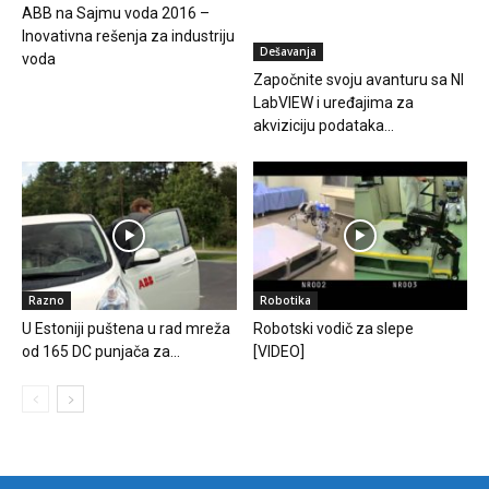
ABB na Sajmu voda 2016 –
Inovativna rešenja za industriju
Dešavanja
voda
Započnite svoju avanturu sa NI
LabVIEW i uređajima za
akviziciju podataka...
Razno
Robotika
U Estoniji puštena u rad mreža
Robotski vodič za slepe
od 165 DC punjača za...
[VIDEO]