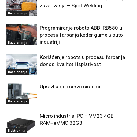
zavarivanja – Spot Welding
Baza znanja
Programiranje robota ABB IRB580 u
procesu farbanja keder gume u auto
industriji
Baza znanja
Korišćenje robota u procesu farbanja
donosi kvalitet i isplativost
Baza znanja
Upravljanje i servo sistemi
Baza znanja
Micro industrial PC – VM23 4GB
RAM+eMMC 32GB
Elektronika